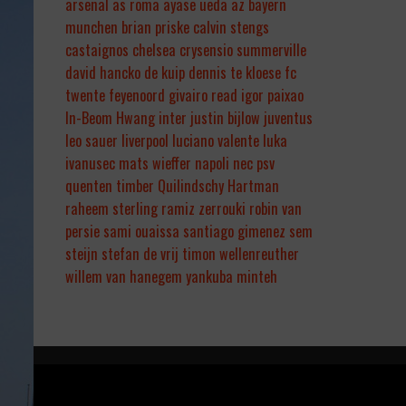
arsenal
as roma
ayase ueda
az
bayern
munchen
brian priske
calvin stengs
castaignos
chelsea
crysensio summerville
david hancko
de kuip
dennis te kloese
fc
twente
feyenoord
givairo read
igor paixao
In-Beom Hwang
inter
justin bijlow
juventus
leo sauer
liverpool
luciano valente
luka
ivanusec
mats wieffer
napoli
nec
psv
quenten timber
Quilindschy Hartman
raheem sterling
ramiz zerrouki
robin van
persie
sami ouaissa
santiago gimenez
sem
steijn
stefan de vrij
timon wellenreuther
willem van hanegem
yankuba minteh