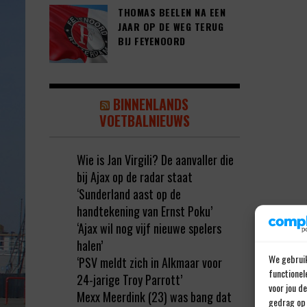
THOMAS BEELEN NA EEN
JAAR OP DE WEG TERUG
BIJ FEYENOORD
BINNENLANDS
VOETBALNIEUWS
Wie is Jan Virgili? De aanvaller die
bij Ajax op de radar staat
‘Sunderland aast op de
handtekening van Ernst Poku’
‘Ajax wil nog vijf nieuwe spelers
halen’
We gebruik
‘PSV meldt zich in Alkmaar voor
functionel
24-jarige Troy Parrott’
voor jou d
Mexx Meerdink (23) was bang dat
gedrag op 