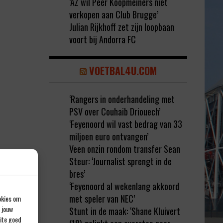
‘AZ wil Peer Koopmeiners niet
verkopen aan Club Brugge’
Julian Rijkhoff zet zijn loopbaan
voort bij Andorra FC
VOETBAL4U.COM
‘Rangers in onderhandeling met
PSV over Couhaib Driouech’
‘Feyenoord wil vast bedrag van 33
miljoen euro ontvangen’
Veen onzin rondom transfer Sean
Steur: ‘Journalist sprengt in de
bres’
‘Feyenoord al wekenlang akkoord
met speler van NEC’
okies om
 jouw
Stunt in de maak: ‘Shane Kluivert
site goed