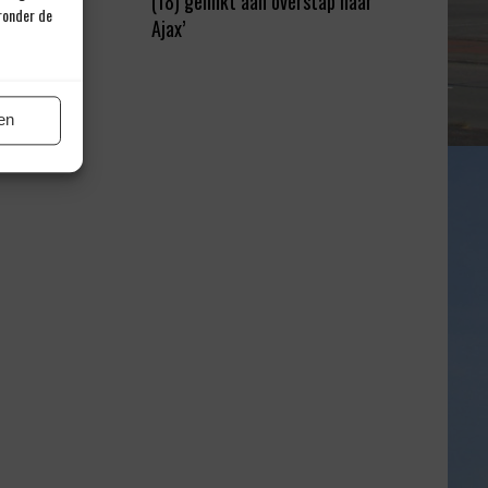
(18) gelinkt aan overstap naar
eronder de
Ajax’
en