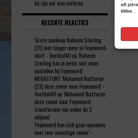
hij zijn oor was verloren
wilt gebru
klikken...
RECENTE REACTIES
'Grote aankoop Raheem Sterling
(31) niet langer meer in Feyenoord-
shirt' - Voetbal4U
op
‘Raheem
Sterling kan je beter niet meer
opstellen bij Feyenoord’
MEGASTUNT: 'Mohamed Ihattaren
(23) deze zomer naar Feyenoord' -
Voetbal4U
op
‘Mohamed Ihattaren
deze zomer naar Feyenoord,
transfersom van onder de 3
miljoen’
'Feyenoord kan zich gaan opmaken
voor zeer onrustige zomer' -