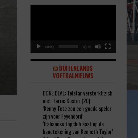
Video
Player
00:00
03:46
BUITENLANDS
VOETBALNIEUWS
DONE DEAL: Telstar versterkt zich
met Harrie Kuster (20)
‘Kenny Tete zou een goede speler
zijn voor Feyenoord’
‘Italiaanse topclub aast op de
handtekening van Kenneth Taylor’