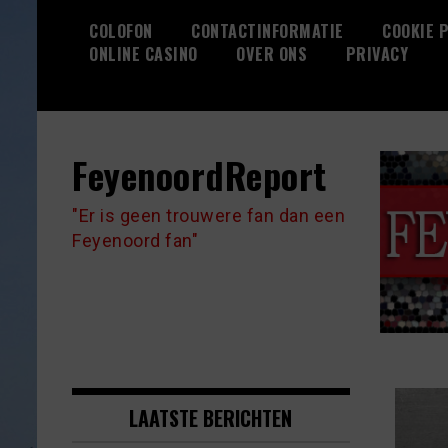
Skip
COLOFON
CONTACTINFORMATIE
COOKIE P
to
ONLINE CASINO
OVER ONS
PRIVACY
content
FeyenoordReport
"Er is geen trouwere fan dan een
Feyenoord fan"
LAATSTE BERICHTEN