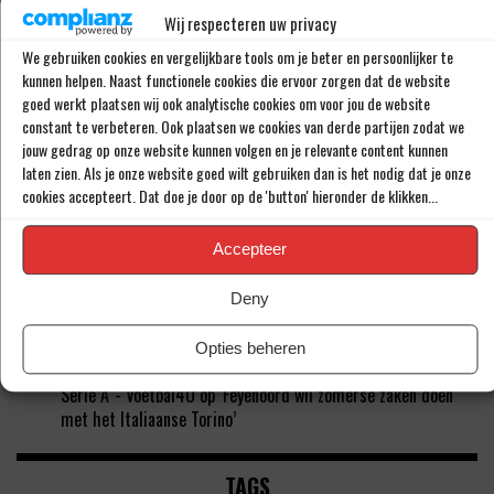
RECENTE REACTIES
Wij respecteren uw privacy
We gebruiken cookies en vergelijkbare tools om je beter en persoonlijker te
'Grote aankoop Raheem Sterling (31) niet langer meer in
kunnen helpen. Naast functionele cookies die ervoor zorgen dat de website
Feyenoord-shirt' - Voetbal4U
op
‘Raheem Sterling kan je
goed werkt plaatsen wij ook analytische cookies om voor jou de website
beter niet meer opstellen bij Feyenoord’
constant te verbeteren. Ook plaatsen we cookies van derde partijen zodat we
jouw gedrag op onze website kunnen volgen en je relevante content kunnen
MEGASTUNT: 'Mohamed Ihattaren (23) deze zomer naar
laten zien. Als je onze website goed wilt gebruiken dan is het nodig dat je onze
Feyenoord' - Voetbal4U
op
‘Mohamed Ihattaren deze zomer
cookies accepteert. Dat doe je door op de 'button' hieronder de klikken...
naar Feyenoord, transfersom van onder de 3 miljoen’
'Feyenoord kan zich gaan opmaken voor zeer onrustige zomer'
- Voetbal4U
op
‘Feyenoord zet deze zomer in op komst van
Accepteer
deze vier spelers’
'Dick Advocaat krijgt rol bij Feyenoord, einde verhaal voor
Deny
Robin van Persie' - Voetbal4U
op
‘Positie van Robin van Persie
is niet meer te houden’
Opties beheren
'Feyenoord en PSV in gevecht om 23-jarige speler uit de
Serie A' - Voetbal4U
op
‘Feyenoord wil zomerse zaken doen
met het Italiaanse Torino’
TAGS