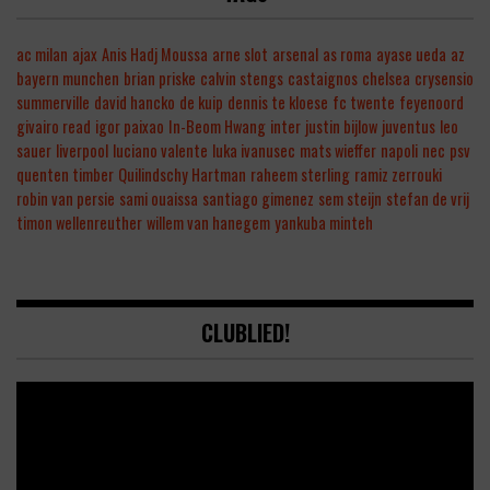
ac milan
ajax
Anis Hadj Moussa
arne slot
arsenal
as roma
ayase ueda
az
bayern munchen
brian priske
calvin stengs
castaignos
chelsea
crysensio
summerville
david hancko
de kuip
dennis te kloese
fc twente
feyenoord
givairo read
igor paixao
In-Beom Hwang
inter
justin bijlow
juventus
leo
sauer
liverpool
luciano valente
luka ivanusec
mats wieffer
napoli
nec
psv
quenten timber
Quilindschy Hartman
raheem sterling
ramiz zerrouki
robin van persie
sami ouaissa
santiago gimenez
sem steijn
stefan de vrij
timon wellenreuther
willem van hanegem
yankuba minteh
CLUBLIED!
Video
Player