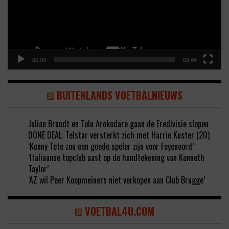
00:00
03:46
BUITENLANDS VOETBALNIEUWS
Julian Brandt en Tolu Arokodare gaan de Eredivisie slopen
DONE DEAL: Telstar versterkt zich met Harrie Kuster (20)
‘Kenny Tete zou een goede speler zijn voor Feyenoord’
‘Italiaanse topclub aast op de handtekening van Kenneth
Taylor’
‘AZ wil Peer Koopmeiners niet verkopen aan Club Brugge’
VOETBAL4U.COM