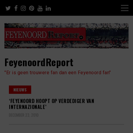
Skip
to
content
FeyenoordReport
"Er is geen trouwere fan dan een Feyenoord fan"
NIEUWS
‘FEYENOORD HOOPT OP VERDEDIGER VAN
INTERNAZIONALE’
DECEMBER 23, 2010