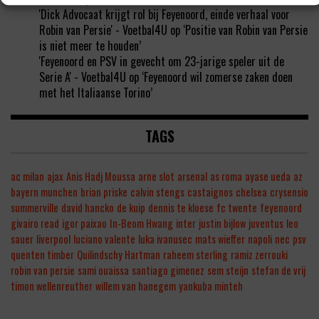
'Dick Advocaat krijgt rol bij Feyenoord, einde verhaal voor
Robin van Persie' - Voetbal4U
op
‘Positie van Robin van Persie
is niet meer te houden’
'Feyenoord en PSV in gevecht om 23-jarige speler uit de
Serie A' - Voetbal4U
op
‘Feyenoord wil zomerse zaken doen
met het Italiaanse Torino’
TAGS
ac milan
ajax
Anis Hadj Moussa
arne slot
arsenal
as roma
ayase ueda
az
bayern munchen
brian priske
calvin stengs
castaignos
chelsea
crysensio
summerville
david hancko
de kuip
dennis te kloese
fc twente
feyenoord
givairo read
igor paixao
In-Beom Hwang
inter
justin bijlow
juventus
leo
sauer
liverpool
luciano valente
luka ivanusec
mats wieffer
napoli
nec
psv
quenten timber
Quilindschy Hartman
raheem sterling
ramiz zerrouki
robin van persie
sami ouaissa
santiago gimenez
sem steijn
stefan de vrij
timon wellenreuther
willem van hanegem
yankuba minteh