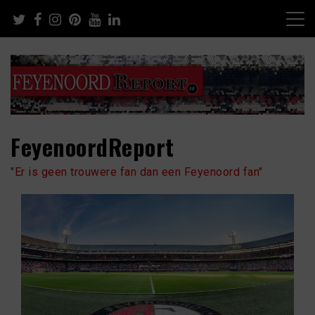
Skip
to
content
FeyenoordReport
"Er is geen trouwere fan dan een Feyenoord fan"