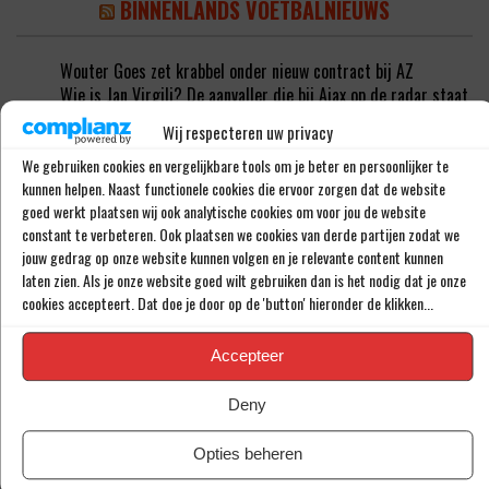
BINNENLANDS VOETBALNIEUWS
Wouter Goes zet krabbel onder nieuw contract bij AZ
Wie is Jan Virgili? De aanvaller die bij Ajax op de radar staat
‘Sunderland aast op de handtekening van Ernst Poku’
Wij respecteren uw privacy
‘Ajax wil nog vijf nieuwe spelers halen’
‘PSV meldt zich in Alkmaar voor 24-jarige Troy Parrott’
We gebruiken cookies en vergelijkbare tools om je beter en persoonlijker te
kunnen helpen. Naast functionele cookies die ervoor zorgen dat de website
goed werkt plaatsen wij ook analytische cookies om voor jou de website
RECENTE REACTIES
constant te verbeteren. Ook plaatsen we cookies van derde partijen zodat we
jouw gedrag op onze website kunnen volgen en je relevante content kunnen
laten zien. Als je onze website goed wilt gebruiken dan is het nodig dat je onze
'Grote aankoop Raheem Sterling (31) niet langer meer in
cookies accepteert. Dat doe je door op de 'button' hieronder de klikken...
Feyenoord-shirt' - Voetbal4U
op
‘Raheem Sterling kan je
beter niet meer opstellen bij Feyenoord’
Accepteer
MEGASTUNT: 'Mohamed Ihattaren (23) deze zomer naar
Feyenoord' - Voetbal4U
op
‘Mohamed Ihattaren deze zomer
Deny
naar Feyenoord, transfersom van onder de 3 miljoen’
'Feyenoord kan zich gaan opmaken voor zeer onrustige zomer'
Opties beheren
- Voetbal4U
op
‘Feyenoord zet deze zomer in op komst van
deze vier spelers’