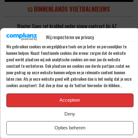
BINNENLANDS VOETBALNIEUWS
Wouter Goes zet krabbel onder nieuw contract bij AZ
Wie is Jan Virgili? De aanvaller die bij Ajax op de radar staat
Wij respecteren uw privacy
‘Sunderland aast op de handtekening van Ernst Poku’
‘Ajax wil nog vijf nieuwe spelers halen’
We gebruiken cookies en vergelijkbare tools om je beter en persoonlijker te
‘PSV meldt zich in Alkmaar voor 24-jarige Troy Parrott’
kunnen helpen. Naast functionele cookies die ervoor zorgen dat de website
goed werkt plaatsen wij ook analytische cookies om voor jou de website
constant te verbeteren. Ook plaatsen we cookies van derde partijen zodat we
RECENTE REACTIES
jouw gedrag op onze website kunnen volgen en je relevante content kunnen
laten zien. Als je onze website goed wilt gebruiken dan is het nodig dat je onze
cookies accepteert. Dat doe je door op de 'button' hieronder de klikken...
'Grote aankoop Raheem Sterling (31) niet langer meer in
Feyenoord-shirt' - Voetbal4U
op
‘Raheem Sterling kan je
Accepteer
beter niet meer opstellen bij Feyenoord’
MEGASTUNT: 'Mohamed Ihattaren (23) deze zomer naar
Deny
Feyenoord' - Voetbal4U
op
‘Mohamed Ihattaren deze zomer
naar Feyenoord, transfersom van onder de 3 miljoen’
Opties beheren
'Feyenoord kan zich gaan opmaken voor zeer onrustige zomer'
- Voetbal4U
op
‘Feyenoord zet deze zomer in op komst van