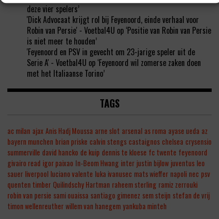
deze vier spelers’
'Dick Advocaat krijgt rol bij Feyenoord, einde verhaal voor
Robin van Persie' - Voetbal4U
op
‘Positie van Robin van Persie
is niet meer te houden’
'Feyenoord en PSV in gevecht om 23-jarige speler uit de
Serie A' - Voetbal4U
op
‘Feyenoord wil zomerse zaken doen
met het Italiaanse Torino’
TAGS
ac milan
ajax
Anis Hadj Moussa
arne slot
arsenal
as roma
ayase ueda
az
bayern munchen
brian priske
calvin stengs
castaignos
chelsea
crysensio
summerville
david hancko
de kuip
dennis te kloese
fc twente
feyenoord
givairo read
igor paixao
In-Beom Hwang
inter
justin bijlow
juventus
leo
sauer
liverpool
luciano valente
luka ivanusec
mats wieffer
napoli
nec
psv
quenten timber
Quilindschy Hartman
raheem sterling
ramiz zerrouki
robin van persie
sami ouaissa
santiago gimenez
sem steijn
stefan de vrij
timon wellenreuther
willem van hanegem
yankuba minteh