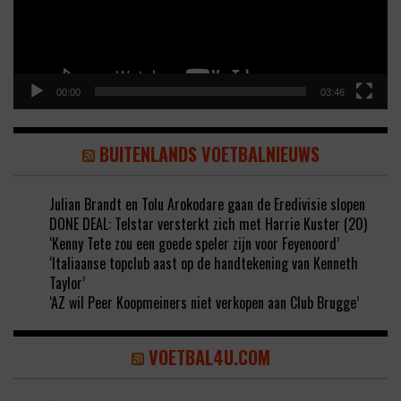
00:00
03:46
BUITENLANDS VOETBALNIEUWS
Julian Brandt en Tolu Arokodare gaan de Eredivisie slopen
DONE DEAL: Telstar versterkt zich met Harrie Kuster (20)
‘Kenny Tete zou een goede speler zijn voor Feyenoord’
‘Italiaanse topclub aast op de handtekening van Kenneth
Taylor’
‘AZ wil Peer Koopmeiners niet verkopen aan Club Brugge’
VOETBAL4U.COM