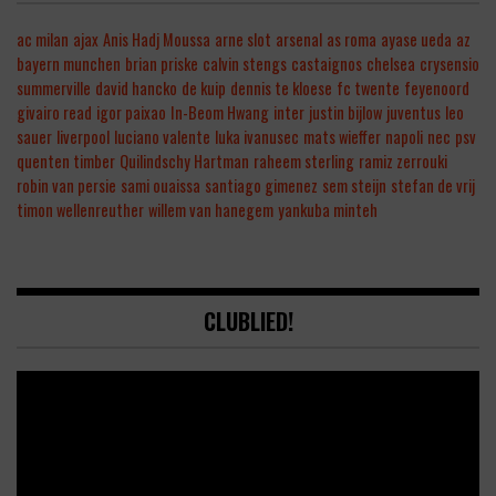
ac milan
ajax
Anis Hadj Moussa
arne slot
arsenal
as roma
ayase ueda
az
bayern munchen
brian priske
calvin stengs
castaignos
chelsea
crysensio
summerville
david hancko
de kuip
dennis te kloese
fc twente
feyenoord
givairo read
igor paixao
In-Beom Hwang
inter
justin bijlow
juventus
leo
sauer
liverpool
luciano valente
luka ivanusec
mats wieffer
napoli
nec
psv
quenten timber
Quilindschy Hartman
raheem sterling
ramiz zerrouki
robin van persie
sami ouaissa
santiago gimenez
sem steijn
stefan de vrij
timon wellenreuther
willem van hanegem
yankuba minteh
CLUBLIED!
Video
Player