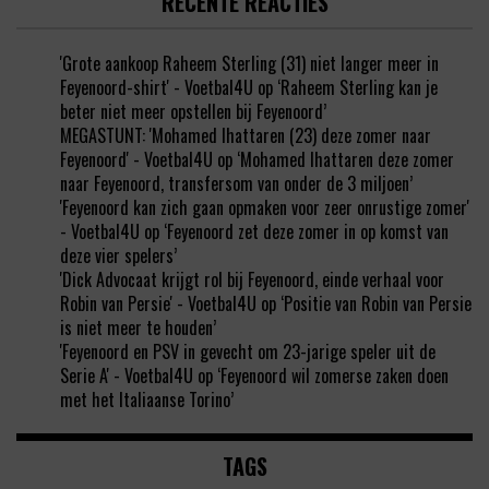
RECENTE REACTIES
'Grote aankoop Raheem Sterling (31) niet langer meer in
Feyenoord-shirt' - Voetbal4U
op
‘Raheem Sterling kan je
beter niet meer opstellen bij Feyenoord’
MEGASTUNT: 'Mohamed Ihattaren (23) deze zomer naar
Feyenoord' - Voetbal4U
op
‘Mohamed Ihattaren deze zomer
naar Feyenoord, transfersom van onder de 3 miljoen’
'Feyenoord kan zich gaan opmaken voor zeer onrustige zomer'
- Voetbal4U
op
‘Feyenoord zet deze zomer in op komst van
deze vier spelers’
'Dick Advocaat krijgt rol bij Feyenoord, einde verhaal voor
Robin van Persie' - Voetbal4U
op
‘Positie van Robin van Persie
is niet meer te houden’
'Feyenoord en PSV in gevecht om 23-jarige speler uit de
Serie A' - Voetbal4U
op
‘Feyenoord wil zomerse zaken doen
met het Italiaanse Torino’
TAGS