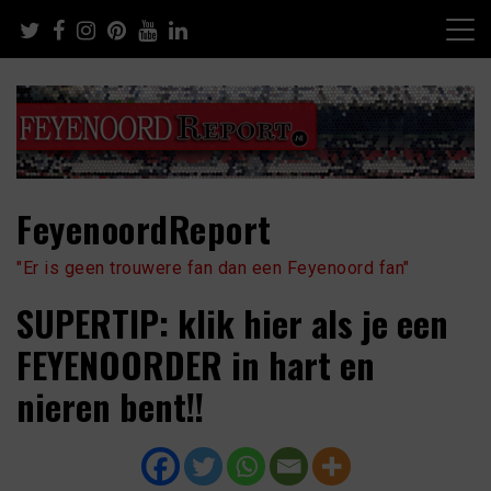
Skip
to
content
FeyenoordReport
"Er is geen trouwere fan dan een Feyenoord fan"
SUPERTIP: klik hier als je een
FEYENOORDER in hart en
nieren bent!!