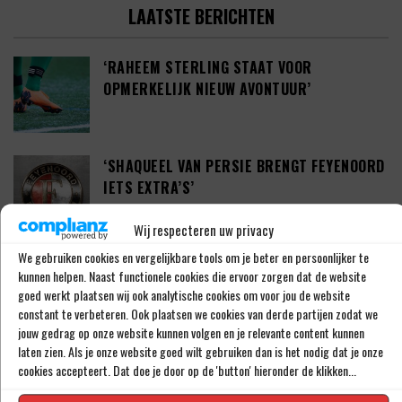
LAATSTE BERICHTEN
‘RAHEEM STERLING STAAT VOOR
OPMERKELIJK NIEUW AVONTUUR’
‘SHAQUEEL VAN PERSIE BRENGT FEYENOORD
IETS EXTRA’S’
Wij respecteren uw privacy
We gebruiken cookies en vergelijkbare tools om je beter en persoonlijker te
DEFINITIEF: IN-BEOM HWANG ZET LOOPBAAN
kunnen helpen. Naast functionele cookies die ervoor zorgen dat de website
VOORT BIJ FC PORTO
goed werkt plaatsen wij ook analytische cookies om voor jou de website
constant te verbeteren. Ook plaatsen we cookies van derde partijen zodat we
jouw gedrag op onze website kunnen volgen en je relevante content kunnen
laten zien. Als je onze website goed wilt gebruiken dan is het nodig dat je onze
‘CRYSENSIO SUMMERVILLE DICHT BIJ
cookies accepteert. Dat doe je door op de 'button' hieronder de klikken...
AKKOORD MET AS ROMA’