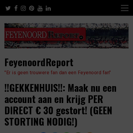
Skip
to
content
FeyenoordReport
"Er is geen trouwere fan dan een Feyenoord fan"
!!GEKKENHUIS!!: Maak nu een
account aan en krijg PER
DIRECT € 30 gestort! (GEEN
STORTING NODIG!)