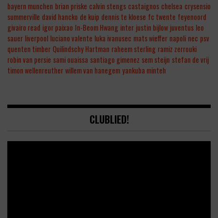
bayern munchen
brian priske
calvin stengs
castaignos
chelsea
crysensio
summerville
david hancko
de kuip
dennis te kloese
fc twente
feyenoord
givairo read
igor paixao
In-Beom Hwang
inter
justin bijlow
juventus
leo
sauer
liverpool
luciano valente
luka ivanusec
mats wieffer
napoli
nec
psv
quenten timber
Quilindschy Hartman
raheem sterling
ramiz zerrouki
robin van persie
sami ouaissa
santiago gimenez
sem steijn
stefan de vrij
timon wellenreuther
willem van hanegem
yankuba minteh
CLUBLIED!
Video
Player