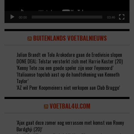
00:00
03:46
BUITENLANDS VOETBALNIEUWS
Julian Brandt en Tolu Arokodare gaan de Eredivisie slopen
DONE DEAL: Telstar versterkt zich met Harrie Kuster (20)
‘Kenny Tete zou een goede speler zijn voor Feyenoord’
‘Italiaanse topclub aast op de handtekening van Kenneth
Taylor’
‘AZ wil Peer Koopmeiners niet verkopen aan Club Brugge’
VOETBAL4U.COM
‘Ajax gaat deze zomer nog verrassen met komst van Roony
Bardghji (20)’