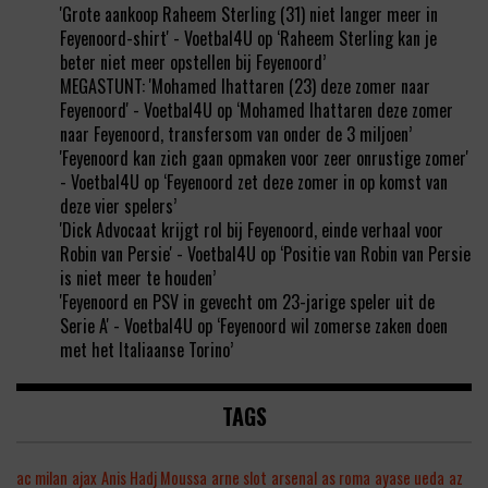
'Grote aankoop Raheem Sterling (31) niet langer meer in
Feyenoord-shirt' - Voetbal4U
op
‘Raheem Sterling kan je
beter niet meer opstellen bij Feyenoord’
MEGASTUNT: 'Mohamed Ihattaren (23) deze zomer naar
Feyenoord' - Voetbal4U
op
‘Mohamed Ihattaren deze zomer
naar Feyenoord, transfersom van onder de 3 miljoen’
'Feyenoord kan zich gaan opmaken voor zeer onrustige zomer'
- Voetbal4U
op
‘Feyenoord zet deze zomer in op komst van
deze vier spelers’
'Dick Advocaat krijgt rol bij Feyenoord, einde verhaal voor
Robin van Persie' - Voetbal4U
op
‘Positie van Robin van Persie
is niet meer te houden’
'Feyenoord en PSV in gevecht om 23-jarige speler uit de
Serie A' - Voetbal4U
op
‘Feyenoord wil zomerse zaken doen
met het Italiaanse Torino’
TAGS
ac milan
ajax
Anis Hadj Moussa
arne slot
arsenal
as roma
ayase ueda
az