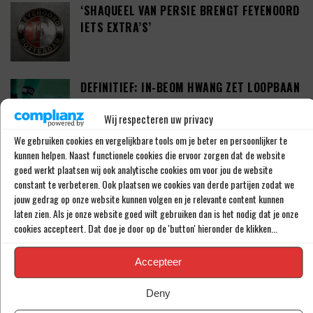
‘SHAQUEEL VAN PERSIE BRENGT FEYENOORD
IETS EXTRA’S’
DEFINITIEF: IN-BEOM HWANG ZET LOOPBAAN
VOORT BIJ FC PORTO
Wij respecteren uw privacy
We gebruiken cookies en vergelijkbare tools om je beter en persoonlijker te
kunnen helpen. Naast functionele cookies die ervoor zorgen dat de website
‘CRYSENSIO SUMMERVILLE DICHT BIJ
goed werkt plaatsen wij ook analytische cookies om voor jou de website
AKKOORD MET AS ROMA’
constant te verbeteren. Ook plaatsen we cookies van derde partijen zodat we
jouw gedrag op onze website kunnen volgen en je relevante content kunnen
laten zien. Als je onze website goed wilt gebruiken dan is het nodig dat je onze
cookies accepteert. Dat doe je door op de 'button' hieronder de klikken...
THOMAS BEELEN NA EEN JAAR OP DE WEG
TERUG BIJ FEYENOORD
Accepteer
Deny