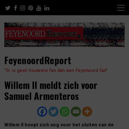
Skip
to
content
FeyenoordReport
"Er is geen trouwere fan dan een Feyenoord fan"
Willem II meldt zich voor
Samuel Armenteros
Willem II hoopt zich nog voor het sluiten van de