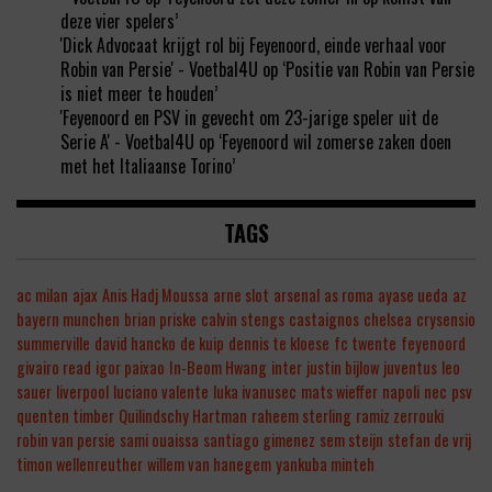
deze vier spelers’
'Dick Advocaat krijgt rol bij Feyenoord, einde verhaal voor
Robin van Persie' - Voetbal4U
op
‘Positie van Robin van Persie
is niet meer te houden’
'Feyenoord en PSV in gevecht om 23-jarige speler uit de
Serie A' - Voetbal4U
op
‘Feyenoord wil zomerse zaken doen
met het Italiaanse Torino’
TAGS
ac milan
ajax
Anis Hadj Moussa
arne slot
arsenal
as roma
ayase ueda
az
bayern munchen
brian priske
calvin stengs
castaignos
chelsea
crysensio
summerville
david hancko
de kuip
dennis te kloese
fc twente
feyenoord
givairo read
igor paixao
In-Beom Hwang
inter
justin bijlow
juventus
leo
sauer
liverpool
luciano valente
luka ivanusec
mats wieffer
napoli
nec
psv
quenten timber
Quilindschy Hartman
raheem sterling
ramiz zerrouki
robin van persie
sami ouaissa
santiago gimenez
sem steijn
stefan de vrij
timon wellenreuther
willem van hanegem
yankuba minteh