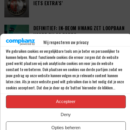
IETS EXTRA’S’
DEFINITIEF: IN-BEOM HWANG ZET LOOPBAAN
VOORT BIJ FC PORTO
Wij respecteren uw privacy
We gebruiken cookies en vergelijkbare tools om je beter en persoonlijker te
kunnen helpen. Naast functionele cookies die ervoor zorgen dat de website
‘CRYSENSIO SUMMERVILLE DICHT BIJ
goed werkt plaatsen wij ook analytische cookies om voor jou de website
AKKOORD MET AS ROMA’
constant te verbeteren. Ook plaatsen we cookies van derde partijen zodat we
jouw gedrag op onze website kunnen volgen en je relevante content kunnen
laten zien. Als je onze website goed wilt gebruiken dan is het nodig dat je onze
cookies accepteert. Dat doe je door op de 'button' hieronder de klikken...
THOMAS BEELEN NA EEN JAAR OP DE WEG
TERUG BIJ FEYENOORD
Accepteer
Deny
Opties beheren