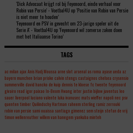
'Dick Advocaat krijgt rol bij Feyenoord, einde verhaal voor
Robin van Persie' - Voetbal4U
op
‘Positie van Robin van Persie
is niet meer te houden’
'Feyenoord en PSV in gevecht om 23-jarige speler uit de
Serie A' - Voetbal4U
op
‘Feyenoord wil zomerse zaken doen
met het Italiaanse Torino’
TAGS
ac milan
ajax
Anis Hadj Moussa
arne slot
arsenal
as roma
ayase ueda
az
bayern munchen
brian priske
calvin stengs
castaignos
chelsea
crysensio
summerville
david hancko
de kuip
dennis te kloese
fc twente
feyenoord
givairo read
igor paixao
In-Beom Hwang
inter
justin bijlow
juventus
leo
sauer
liverpool
luciano valente
luka ivanusec
mats wieffer
napoli
nec
psv
quenten timber
Quilindschy Hartman
raheem sterling
ramiz zerrouki
robin van persie
sami ouaissa
santiago gimenez
sem steijn
stefan de vrij
timon wellenreuther
willem van hanegem
yankuba minteh