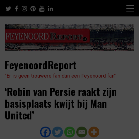
Skip
to
content
FeyenoordReport
"Er is geen trouwere fan dan een Feyenoord fan"
‘Robin van Persie raakt zijn
basisplaats kwijt bij Man
United’