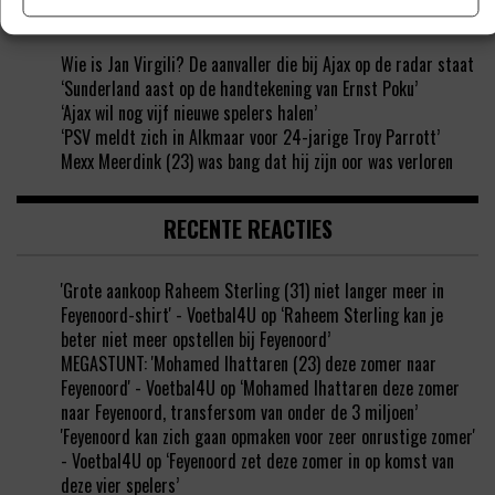
BINNENLANDS VOETBALNIEUWS
Wie is Jan Virgili? De aanvaller die bij Ajax op de radar staat
‘Sunderland aast op de handtekening van Ernst Poku’
‘Ajax wil nog vijf nieuwe spelers halen’
‘PSV meldt zich in Alkmaar voor 24-jarige Troy Parrott’
Mexx Meerdink (23) was bang dat hij zijn oor was verloren
RECENTE REACTIES
'Grote aankoop Raheem Sterling (31) niet langer meer in
Feyenoord-shirt' - Voetbal4U
op
‘Raheem Sterling kan je
beter niet meer opstellen bij Feyenoord’
MEGASTUNT: 'Mohamed Ihattaren (23) deze zomer naar
Feyenoord' - Voetbal4U
op
‘Mohamed Ihattaren deze zomer
naar Feyenoord, transfersom van onder de 3 miljoen’
'Feyenoord kan zich gaan opmaken voor zeer onrustige zomer'
- Voetbal4U
op
‘Feyenoord zet deze zomer in op komst van
deze vier spelers’