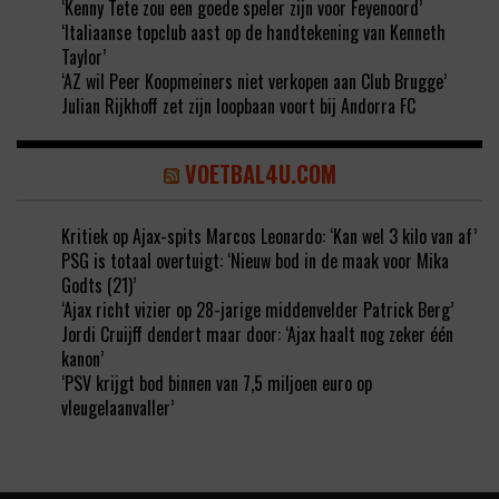
‘Kenny Tete zou een goede speler zijn voor Feyenoord’
‘Italiaanse topclub aast op de handtekening van Kenneth
Taylor’
‘AZ wil Peer Koopmeiners niet verkopen aan Club Brugge’
Julian Rijkhoff zet zijn loopbaan voort bij Andorra FC
VOETBAL4U.COM
Kritiek op Ajax-spits Marcos Leonardo: ‘Kan wel 3 kilo van af’
PSG is totaal overtuigt: ‘Nieuw bod in de maak voor Mika
Godts (21)’
‘Ajax richt vizier op 28-jarige middenvelder Patrick Berg’
Jordi Cruijff dendert maar door: ‘Ajax haalt nog zeker één
kanon’
‘PSV krijgt bod binnen van 7,5 miljoen euro op
vleugelaanvaller’