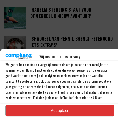
‘RAHEEM STERLING STAAT VOOR
OPMERKELIJK NIEUW AVONTUUR’
‘SHAQUEEL VAN PERSIE BRENGT FEYENOORD
IETS EXTRA’S’
Wij respecteren uw privacy
We gebruiken cookies en vergelijkbare tools om je beter en persoonlijker te
DEFINITIEF: IN-BEOM HWANG ZET LOOPBAAN
kunnen helpen. Naast functionele cookies die ervoor zorgen dat de website
VOORT BIJ FC PORTO
goed werkt plaatsen wij ook analytische cookies om voor jou de website
constant te verbeteren. Ook plaatsen we cookies van derde partijen zodat we
jouw gedrag op onze website kunnen volgen en je relevante content kunnen
laten zien. Als je onze website goed wilt gebruiken dan is het nodig dat je onze
‘CRYSENSIO SUMMERVILLE DICHT BIJ
cookies accepteert. Dat doe je door op de 'button' hieronder de klikken...
AKKOORD MET AS ROMA’
Accepteer