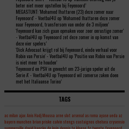
beter niet meer opstellen bij Feyenoord’
MEGASTUNT: 'Mohamed Ihattaren (23) deze zomer naar
Feyenoord' - Voetbal4U
op
‘Mohamed Ihattaren deze zomer
naar Feyenoord, transfersom van onder de 3 miljoen’
'Feyenoord kan zich gaan opmaken voor zeer onrustige zomer'
- Voetbal4U
op
‘Feyenoord zet deze zomer in op komst van
deze vier spelers’
'Dick Advocaat krijgt rol bij Feyenoord, einde verhaal voor
Robin van Persie' - Voetbal4U
op
‘Positie van Robin van Persie
is niet meer te houden’
'Feyenoord en PSV in gevecht om 23-jarige speler uit de
Serie A' - Voetbal4U
op
‘Feyenoord wil zomerse zaken doen
met het Italiaanse Torino’
TAGS
ac milan
ajax
Anis Hadj Moussa
arne slot
arsenal
as roma
ayase ueda
az
bayern munchen
brian priske
calvin stengs
castaignos
chelsea
crysensio
summerville
david hancko
de kuip
dennis te kloese
fc twente
feyenoord