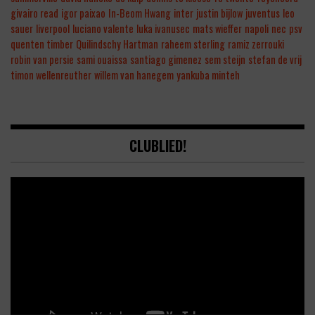
givairo read
igor paixao
In-Beom Hwang
inter
justin bijlow
juventus
leo
sauer
liverpool
luciano valente
luka ivanusec
mats wieffer
napoli
nec
psv
quenten timber
Quilindschy Hartman
raheem sterling
ramiz zerrouki
robin van persie
sami ouaissa
santiago gimenez
sem steijn
stefan de vrij
timon wellenreuther
willem van hanegem
yankuba minteh
CLUBLIED!
Video
Player