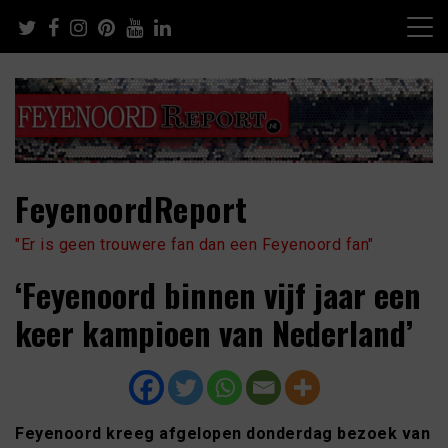
Skip
to
content
FeyenoordReport
"Er is geen trouwere fan dan een Feyenoord fan"
‘Feyenoord binnen vijf jaar een
keer kampioen van Nederland’
Feyenoord kreeg afgelopen donderdag bezoek van