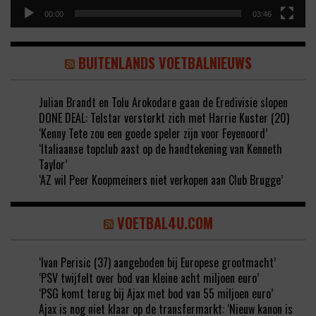
00:00
03:46
BUITENLANDS VOETBALNIEUWS
Julian Brandt en Tolu Arokodare gaan de Eredivisie slopen
DONE DEAL: Telstar versterkt zich met Harrie Kuster (20)
‘Kenny Tete zou een goede speler zijn voor Feyenoord’
‘Italiaanse topclub aast op de handtekening van Kenneth
Taylor’
‘AZ wil Peer Koopmeiners niet verkopen aan Club Brugge’
VOETBAL4U.COM
‘Ivan Perisic (37) aangeboden bij Europese grootmacht’
‘PSV twijfelt over bod van kleine acht miljoen euro’
‘PSG komt terug bij Ajax met bod van 55 miljoen euro’
Ajax is nog niet klaar op de transfermarkt: ‘Nieuw kanon is