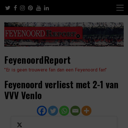
Skip
to
content
FeyenoordReport
"Er is geen trouwere fan dan een Feyenoord fan"
Feyenoord verliest met 2-1 van
VVV Venlo