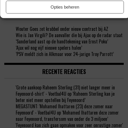
Opties beheren
BINNENLANDS VOETBALNIEUWS
Wouter Goes zet krabbel onder nieuw contract bij AZ
Wie is Jan Virgili? De aanvaller die bij Ajax op de radar staat
‘Sunderland aast op de handtekening van Ernst Poku’
‘Ajax wil nog vijf nieuwe spelers halen’
‘PSV meldt zich in Alkmaar voor 24-jarige Troy Parrott’
RECENTE REACTIES
'Grote aankoop Raheem Sterling (31) niet langer meer in
Feyenoord-shirt' - Voetbal4U
op
‘Raheem Sterling kan je
beter niet meer opstellen bij Feyenoord’
MEGASTUNT: 'Mohamed Ihattaren (23) deze zomer naar
Feyenoord' - Voetbal4U
op
‘Mohamed Ihattaren deze zomer
naar Feyenoord, transfersom van onder de 3 miljoen’
'Feyenoord kan zich gaan opmaken voor zeer onrustige zomer'