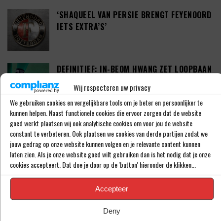
‘SHAQUEEL VAN PERSIE BRENGT FEYENOORD
IETS EXTRA’S’
DEFINITIEF: IN-BEOM HWANG ZET LOOPBAAN
VOORT BIJ FC PORTO
Wij respecteren uw privacy
We gebruiken cookies en vergelijkbare tools om je beter en persoonlijker te
kunnen helpen. Naast functionele cookies die ervoor zorgen dat de website
‘CRYSENSIO SUMMERVILLE DICHT BIJ
goed werkt plaatsen wij ook analytische cookies om voor jou de website
constant te verbeteren. Ook plaatsen we cookies van derde partijen zodat we
AKKOORD MET AS ROMA’
jouw gedrag op onze website kunnen volgen en je relevante content kunnen
laten zien. Als je onze website goed wilt gebruiken dan is het nodig dat je onze
cookies accepteert. Dat doe je door op de 'button' hieronder de klikken...
THOMAS BEELEN NA EEN JAAR OP DE WEG
TERUG BIJ FEYENOORD
Accepteer
Deny