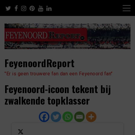
Skip
to
content
FeyenoordReport
"Er is geen trouwere fan dan een Feyenoord fan"
Feyenoord-icoon tekent bij
zwalkende topklasser