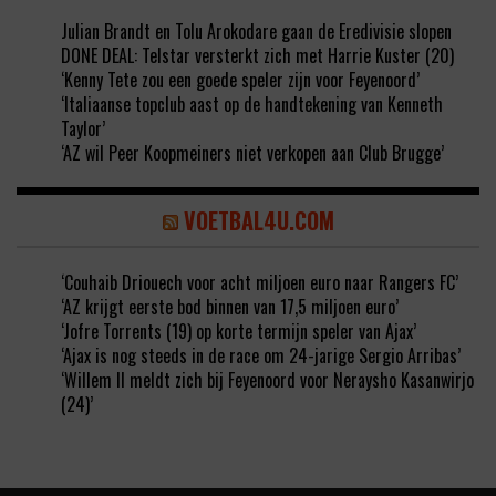
Julian Brandt en Tolu Arokodare gaan de Eredivisie slopen
DONE DEAL: Telstar versterkt zich met Harrie Kuster (20)
‘Kenny Tete zou een goede speler zijn voor Feyenoord’
‘Italiaanse topclub aast op de handtekening van Kenneth
Taylor’
‘AZ wil Peer Koopmeiners niet verkopen aan Club Brugge’
VOETBAL4U.COM
‘Couhaib Driouech voor acht miljoen euro naar Rangers FC’
‘AZ krijgt eerste bod binnen van 17,5 miljoen euro’
‘Jofre Torrents (19) op korte termijn speler van Ajax’
‘Ajax is nog steeds in de race om 24-jarige Sergio Arribas’
‘Willem II meldt zich bij Feyenoord voor Neraysho Kasanwirjo
(24)’