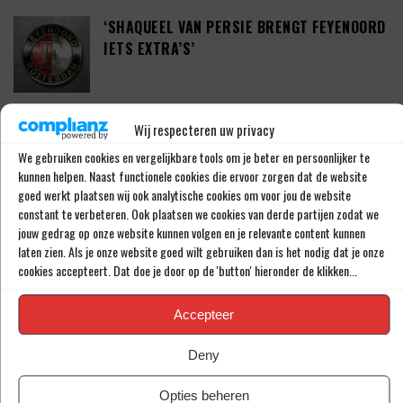
‘SHAQUEEL VAN PERSIE BRENGT FEYENOORD
IETS EXTRA’S’
DEFINITIEF: IN-BEOM HWANG ZET LOOPBAAN
Wij respecteren uw privacy
VOORT BIJ FC PORTO
We gebruiken cookies en vergelijkbare tools om je beter en persoonlijker te
kunnen helpen. Naast functionele cookies die ervoor zorgen dat de website
goed werkt plaatsen wij ook analytische cookies om voor jou de website
constant te verbeteren. Ook plaatsen we cookies van derde partijen zodat we
‘CRYSENSIO SUMMERVILLE DICHT BIJ
jouw gedrag op onze website kunnen volgen en je relevante content kunnen
AKKOORD MET AS ROMA’
laten zien. Als je onze website goed wilt gebruiken dan is het nodig dat je onze
cookies accepteert. Dat doe je door op de 'button' hieronder de klikken...
Accepteer
THOMAS BEELEN NA EEN JAAR OP DE WEG
TERUG BIJ FEYENOORD
Deny
Opties beheren