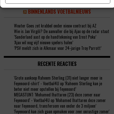
BINNENLANDS VOETBALNIEUWS
Wouter Goes zet krabbel onder nieuw contract bij AZ
Wie is Jan Virgili? De aanvaller die bij Ajax op de radar staat
‘Sunderland aast op de handtekening van Ernst Poku’
‘Ajax wil nog vijf nieuwe spelers halen’
‘PSV meldt zich in Alkmaar voor 24-jarige Troy Parrott’
RECENTE REACTIES
'Grote aankoop Raheem Sterling (31) niet langer meer in
Feyenoord-shirt' - Voetbal4U
op
‘Raheem Sterling kan je
beter niet meer opstellen bij Feyenoord’
MEGASTUNT: 'Mohamed Ihattaren (23) deze zomer naar
Feyenoord' - Voetbal4U
op
‘Mohamed Ihattaren deze zomer
naar Feyenoord, transfersom van onder de 3 miljoen’
'Feyenoord kan zich gaan opmaken voor zeer onrustige zomer'