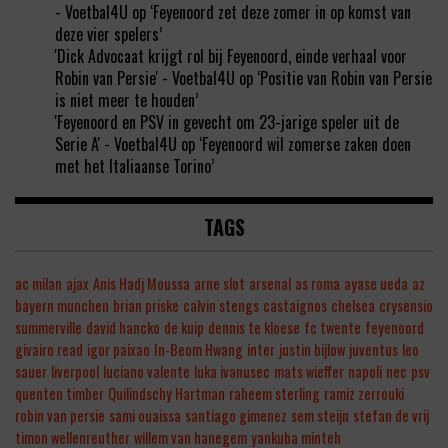
- Voetbal4U
op
‘Feyenoord zet deze zomer in op komst van
deze vier spelers’
'Dick Advocaat krijgt rol bij Feyenoord, einde verhaal voor
Robin van Persie' - Voetbal4U
op
‘Positie van Robin van Persie
is niet meer te houden’
'Feyenoord en PSV in gevecht om 23-jarige speler uit de
Serie A' - Voetbal4U
op
‘Feyenoord wil zomerse zaken doen
met het Italiaanse Torino’
TAGS
ac milan
ajax
Anis Hadj Moussa
arne slot
arsenal
as roma
ayase ueda
az
bayern munchen
brian priske
calvin stengs
castaignos
chelsea
crysensio
summerville
david hancko
de kuip
dennis te kloese
fc twente
feyenoord
givairo read
igor paixao
In-Beom Hwang
inter
justin bijlow
juventus
leo
sauer
liverpool
luciano valente
luka ivanusec
mats wieffer
napoli
nec
psv
quenten timber
Quilindschy Hartman
raheem sterling
ramiz zerrouki
robin van persie
sami ouaissa
santiago gimenez
sem steijn
stefan de vrij
timon wellenreuther
willem van hanegem
yankuba minteh