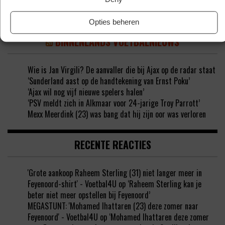
Opties beheren
BINNENLANDS VOETBALNIEUWS
Wie is Jan Virgili? De aanvaller die bij Ajax op de radar staat
‘Sunderland aast op de handtekening van Ernst Poku’
‘Ajax wil nog vijf nieuwe spelers halen’
‘PSV meldt zich in Alkmaar voor 24-jarige Troy Parrott’
Mexx Meerdink (23) was bang dat hij zijn oor was verloren
RECENTE REACTIES
'Grote aankoop Raheem Sterling (31) niet langer meer in
Feyenoord-shirt' - Voetbal4U
op
‘Raheem Sterling kan je
beter niet meer opstellen bij Feyenoord’
MEGASTUNT: 'Mohamed Ihattaren (23) deze zomer naar
Feyenoord' - Voetbal4U
op
‘Mohamed Ihattaren deze zomer