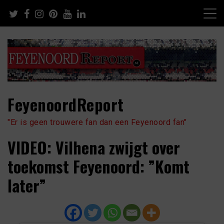
Skip
to
content
FeyenoordReport
"Er is geen trouwere fan dan een Feyenoord fan"
VIDEO: Vilhena zwijgt over
toekomst Feyenoord: ”Komt
later”