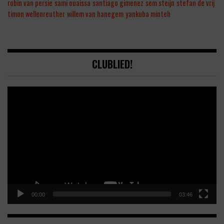
robin van persie
sami ouaissa
santiago gimenez
sem steijn
stefan de vrij
timon wellenreuther
willem van hanegem
yankuba minteh
CLUBLIED!
Video
Player
00:00
03:46