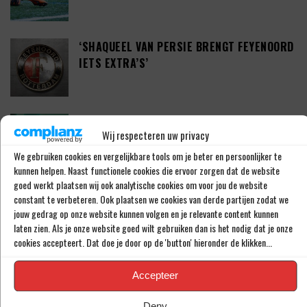
‘SHAQUEEL VAN PERSIE BRENGT FEYENOORD
IETS EXTRA’S’
DEFINITIEF: IN-BEOM HWANG ZET LOOPBAAN
Wij respecteren uw privacy
VOORT BIJ FC PORTO
We gebruiken cookies en vergelijkbare tools om je beter en persoonlijker te
kunnen helpen. Naast functionele cookies die ervoor zorgen dat de website
goed werkt plaatsen wij ook analytische cookies om voor jou de website
‘CRYSENSIO SUMMERVILLE DICHT BIJ
constant te verbeteren. Ook plaatsen we cookies van derde partijen zodat we
AKKOORD MET AS ROMA’
jouw gedrag op onze website kunnen volgen en je relevante content kunnen
laten zien. Als je onze website goed wilt gebruiken dan is het nodig dat je onze
cookies accepteert. Dat doe je door op de 'button' hieronder de klikken...
THOMAS BEELEN NA EEN JAAR OP DE WEG
Accepteer
TERUG BIJ FEYENOORD
Deny