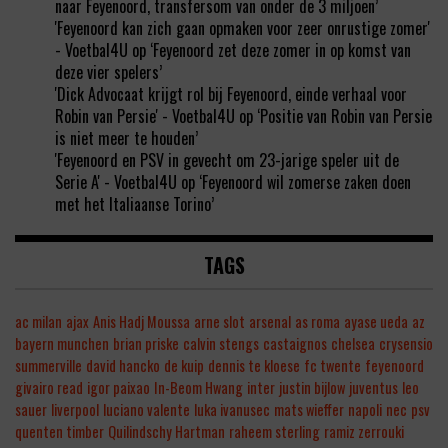
naar Feyenoord, transfersom van onder de 3 miljoen’
'Feyenoord kan zich gaan opmaken voor zeer onrustige zomer'
- Voetbal4U
op
‘Feyenoord zet deze zomer in op komst van
deze vier spelers’
'Dick Advocaat krijgt rol bij Feyenoord, einde verhaal voor
Robin van Persie' - Voetbal4U
op
‘Positie van Robin van Persie
is niet meer te houden’
'Feyenoord en PSV in gevecht om 23-jarige speler uit de
Serie A' - Voetbal4U
op
‘Feyenoord wil zomerse zaken doen
met het Italiaanse Torino’
TAGS
ac milan
ajax
Anis Hadj Moussa
arne slot
arsenal
as roma
ayase ueda
az
bayern munchen
brian priske
calvin stengs
castaignos
chelsea
crysensio
summerville
david hancko
de kuip
dennis te kloese
fc twente
feyenoord
givairo read
igor paixao
In-Beom Hwang
inter
justin bijlow
juventus
leo
sauer
liverpool
luciano valente
luka ivanusec
mats wieffer
napoli
nec
psv
quenten timber
Quilindschy Hartman
raheem sterling
ramiz zerrouki