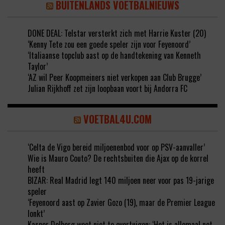
BUITENLANDS VOETBALNIEUWS
DONE DEAL: Telstar versterkt zich met Harrie Kuster (20)
‘Kenny Tete zou een goede speler zijn voor Feyenoord’
‘Italiaanse topclub aast op de handtekening van Kenneth
Taylor’
‘AZ wil Peer Koopmeiners niet verkopen aan Club Brugge’
Julian Rijkhoff zet zijn loopbaan voort bij Andorra FC
VOETBAL4U.COM
‘Celta de Vigo bereid miljoenenbod voor op PSV-aanvaller’
Wie is Mauro Couto? De rechtsbuiten die Ajax op de korrel
heeft
BIZAR: Real Madrid legt 140 miljoen neer voor pas 19-jarige
speler
‘Feyenoord aast op Zavier Gozo (19), maar de Premier League
lonkt’
Kasper Dolberg weet niet te overtuigen: ‘Het is allemaal net