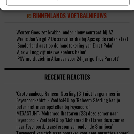
BINNENLANDS VOETBALNIEUWS
Wouter Goes zet krabbel onder nieuw contract bij AZ
Wie is Jan Virgili? De aanvaller die bij Ajax op de radar staat
‘Sunderland aast op de handtekening van Ernst Poku’
‘Ajax wil nog vijf nieuwe spelers halen’
‘PSV meldt zich in Alkmaar voor 24-jarige Troy Parrott’
RECENTE REACTIES
'Grote aankoop Raheem Sterling (31) niet langer meer in
Feyenoord-shirt' - Voetbal4U
op
‘Raheem Sterling kan je
beter niet meer opstellen bij Feyenoord’
MEGASTUNT: 'Mohamed Ihattaren (23) deze zomer naar
Feyenoord' - Voetbal4U
op
‘Mohamed Ihattaren deze zomer
naar Feyenoord, transfersom van onder de 3 miljoen’
'Feyenoord kan zich gaan opmaken voor zeer onrustige zomer'