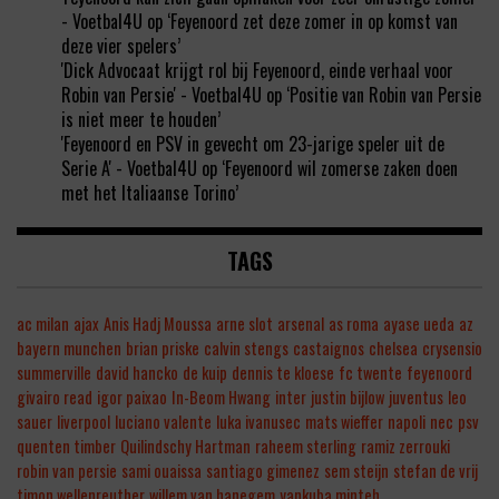
- Voetbal4U
op
‘Feyenoord zet deze zomer in op komst van
deze vier spelers’
'Dick Advocaat krijgt rol bij Feyenoord, einde verhaal voor
Robin van Persie' - Voetbal4U
op
‘Positie van Robin van Persie
is niet meer te houden’
'Feyenoord en PSV in gevecht om 23-jarige speler uit de
Serie A' - Voetbal4U
op
‘Feyenoord wil zomerse zaken doen
met het Italiaanse Torino’
TAGS
ac milan
ajax
Anis Hadj Moussa
arne slot
arsenal
as roma
ayase ueda
az
bayern munchen
brian priske
calvin stengs
castaignos
chelsea
crysensio
summerville
david hancko
de kuip
dennis te kloese
fc twente
feyenoord
givairo read
igor paixao
In-Beom Hwang
inter
justin bijlow
juventus
leo
sauer
liverpool
luciano valente
luka ivanusec
mats wieffer
napoli
nec
psv
quenten timber
Quilindschy Hartman
raheem sterling
ramiz zerrouki
robin van persie
sami ouaissa
santiago gimenez
sem steijn
stefan de vrij
timon wellenreuther
willem van hanegem
yankuba minteh