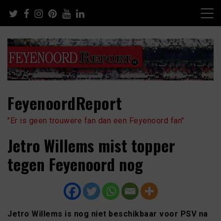
Skip
to
content
FeyenoordReport
"Er is geen trouwere fan dan een Feyenoord fan"
Jetro Willems mist topper
tegen Feyenoord nog
Jetro Willems is nog niet beschikbaar voor PSV na