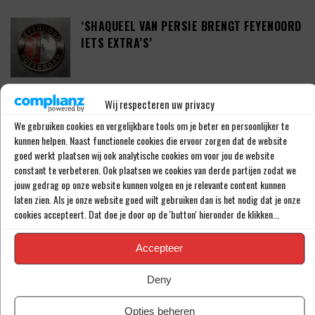
‘SHAQUEEL VAN PERSIE BRENGT FEYENOORD
IETS EXTRA’S’
DEFINITIEF: IN-BEOM HWANG ZET LOOPBAAN
Wij respecteren uw privacy
VOORT BIJ FC PORTO
We gebruiken cookies en vergelijkbare tools om je beter en persoonlijker te
kunnen helpen. Naast functionele cookies die ervoor zorgen dat de website
goed werkt plaatsen wij ook analytische cookies om voor jou de website
constant te verbeteren. Ook plaatsen we cookies van derde partijen zodat we
‘CRYSENSIO SUMMERVILLE DICHT BIJ
jouw gedrag op onze website kunnen volgen en je relevante content kunnen
AKKOORD MET AS ROMA’
laten zien. Als je onze website goed wilt gebruiken dan is het nodig dat je onze
cookies accepteert. Dat doe je door op de 'button' hieronder de klikken...
Accepteer
THOMAS BEELEN NA EEN JAAR OP DE WEG
TERUG BIJ FEYENOORD
Deny
Opties beheren