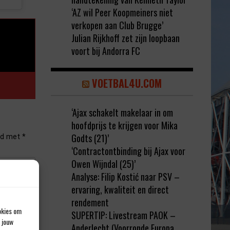
‘AZ wil Peer Koopmeiners niet
verkopen aan Club Brugge’
Julian Rijkhoff zet zijn loopbaan
voort bij Andorra FC
VOETBAL4U.COM
‘Ajax schakelt makelaar in om
hoofdprijs te krijgen voor Mika
Godts (21)’
rd met
*
‘Contractontbinding bij Ajax voor
Owen Wijndal (25)’
Analyse: Filip Kostić naar PSV –
ervaring, kwaliteit en direct
rendement
okies om
SUPERTIP: Livestream PAOK –
 jouw
Anderlecht (Voorronde Europa