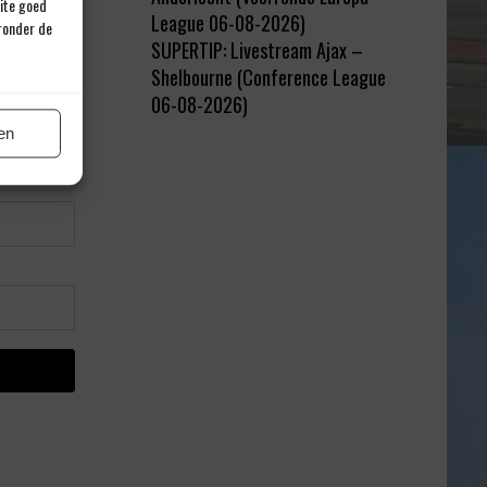
site goed
League 06-08-2026)
eronder de
SUPERTIP: Livestream Ajax –
Shelbourne (Conference League
06-08-2026)
en