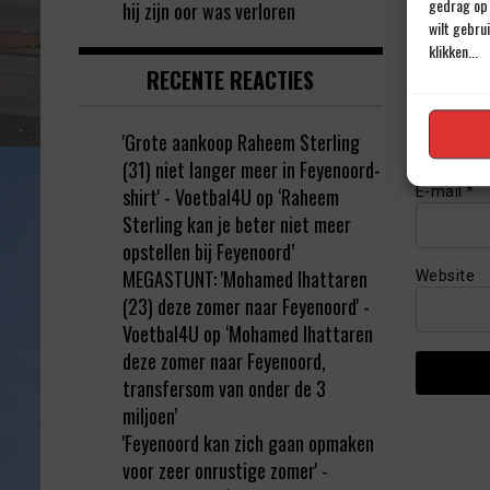
gedrag op 
hij zijn oor was verloren
wilt gebru
klikken...
RECENTE REACTIES
Naam
*
'Grote aankoop Raheem Sterling
(31) niet langer meer in Feyenoord-
shirt' - Voetbal4U
op
‘Raheem
E-mail
*
Sterling kan je beter niet meer
opstellen bij Feyenoord’
MEGASTUNT: 'Mohamed Ihattaren
Website
(23) deze zomer naar Feyenoord' -
Voetbal4U
op
‘Mohamed Ihattaren
deze zomer naar Feyenoord,
transfersom van onder de 3
miljoen’
'Feyenoord kan zich gaan opmaken
voor zeer onrustige zomer' -