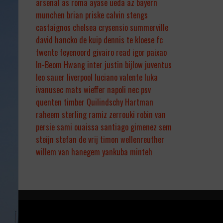
arsenal
as roma
ayase ueda
az
bayern
munchen
brian priske
calvin stengs
castaignos
chelsea
crysensio summerville
david hancko
de kuip
dennis te kloese
fc
twente
feyenoord
givairo read
igor paixao
In-Beom Hwang
inter
justin bijlow
juventus
leo sauer
liverpool
luciano valente
luka
ivanusec
mats wieffer
napoli
nec
psv
quenten timber
Quilindschy Hartman
raheem sterling
ramiz zerrouki
robin van
persie
sami ouaissa
santiago gimenez
sem
steijn
stefan de vrij
timon wellenreuther
willem van hanegem
yankuba minteh