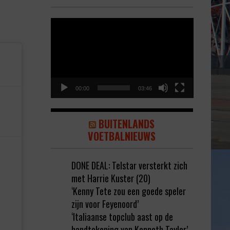
Video
Player
00:00
03:46
BUITENLANDS
VOETBALNIEUWS
DONE DEAL: Telstar versterkt zich
met Harrie Kuster (20)
‘Kenny Tete zou een goede speler
zijn voor Feyenoord’
‘Italiaanse topclub aast op de
handtekening van Kenneth Taylor’