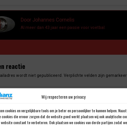
Door Johannes Cornelis
Al meer dan 43 jaar een passie voor voetbal.
en reactie
iladres wordt niet gepubliceerd.
Verplichte velden zijn gemarkee
Wij respecteren uw privacy
en cookies en vergelijkbare tools om je beter en persoonlijker te kunnen helpen. Naast
e cookies die ervoor zorgen dat de website goed werkt plaatsen wij ook analytische co
e website constant te verbeteren. Ook plaatsen we cookies van derde partijen zodat we