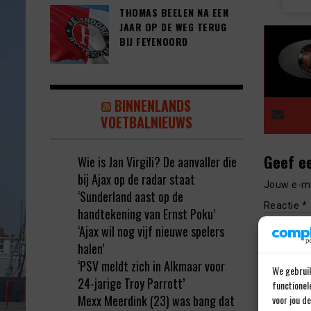
THOMAS BEELEN NA EEN
JAAR OP DE WEG TERUG
BIJ FEYENOORD
BINNENLANDS
VOETBALNIEUWS
Geef e
Wie is Jan Virgili? De aanvaller die
bij Ajax op de radar staat
Jouw e-ma
‘Sunderland aast op de
Reactie
*
handtekening van Ernst Poku’
‘Ajax wil nog vijf nieuwe spelers
halen’
‘PSV meldt zich in Alkmaar voor
We gebruik
24-jarige Troy Parrott’
functionel
Mexx Meerdink (23) was bang dat
voor jou d