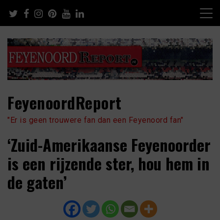
Skip
to
content
FeyenoordReport
"Er is geen trouwere fan dan een Feyenoord fan"
‘Zuid-Amerikaanse Feyenoorder
is een rijzende ster, hou hem in
de gaten’