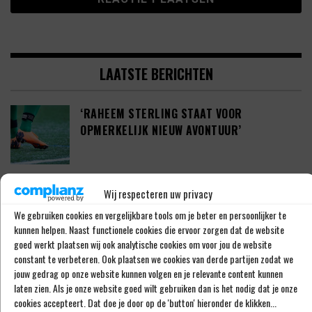
LAATSTE BERICHTEN
‘RAHEEM STERLING STAAT VOOR
OPMERKELIJK NIEUW AVONTUUR’
‘SHAQUEEL VAN PERSIE BRENGT FEYENOORD
Wij respecteren uw privacy
IETS EXTRA’S’
We gebruiken cookies en vergelijkbare tools om je beter en persoonlijker te
kunnen helpen. Naast functionele cookies die ervoor zorgen dat de website
goed werkt plaatsen wij ook analytische cookies om voor jou de website
constant te verbeteren. Ook plaatsen we cookies van derde partijen zodat we
DEFINITIEF: IN-BEOM HWANG ZET LOOPBAAN
jouw gedrag op onze website kunnen volgen en je relevante content kunnen
VOORT BIJ FC PORTO
laten zien. Als je onze website goed wilt gebruiken dan is het nodig dat je onze
cookies accepteert. Dat doe je door op de 'button' hieronder de klikken...