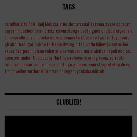
TAGS
ac milan
ajax
Anis Hadj Moussa
arne slot
arsenal
as roma
ayase ueda
az
bayern munchen
brian priske
calvin stengs
castaignos
chelsea
crysensio
summerville
david hancko
de kuip
dennis te kloese
fc twente
feyenoord
givairo read
igor paixao
In-Beom Hwang
inter
justin bijlow
juventus
leo
sauer
liverpool
luciano valente
luka ivanusec
mats wieffer
napoli
nec
psv
quenten timber
Quilindschy Hartman
raheem sterling
ramiz zerrouki
robin van persie
sami ouaissa
santiago gimenez
sem steijn
stefan de vrij
timon wellenreuther
willem van hanegem
yankuba minteh
CLUBLIED!
Video
Player