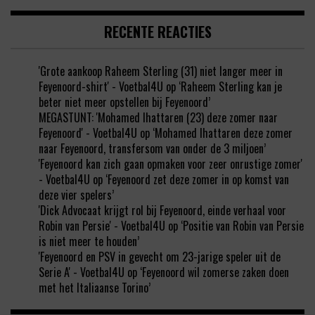
RECENTE REACTIES
'Grote aankoop Raheem Sterling (31) niet langer meer in
Feyenoord-shirt' - Voetbal4U
op
‘Raheem Sterling kan je
beter niet meer opstellen bij Feyenoord’
MEGASTUNT: 'Mohamed Ihattaren (23) deze zomer naar
Feyenoord' - Voetbal4U
op
‘Mohamed Ihattaren deze zomer
naar Feyenoord, transfersom van onder de 3 miljoen’
'Feyenoord kan zich gaan opmaken voor zeer onrustige zomer'
- Voetbal4U
op
‘Feyenoord zet deze zomer in op komst van
deze vier spelers’
'Dick Advocaat krijgt rol bij Feyenoord, einde verhaal voor
Robin van Persie' - Voetbal4U
op
‘Positie van Robin van Persie
is niet meer te houden’
'Feyenoord en PSV in gevecht om 23-jarige speler uit de
Serie A' - Voetbal4U
op
‘Feyenoord wil zomerse zaken doen
met het Italiaanse Torino’