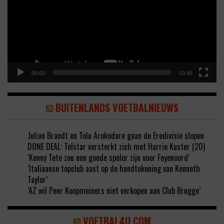
00:00
03:46
BUITENLANDS VOETBALNIEUWS
Julian Brandt en Tolu Arokodare gaan de Eredivisie slopen
DONE DEAL: Telstar versterkt zich met Harrie Kuster (20)
‘Kenny Tete zou een goede speler zijn voor Feyenoord’
‘Italiaanse topclub aast op de handtekening van Kenneth
Taylor’
‘AZ wil Peer Koopmeiners niet verkopen aan Club Brugge’
VOETBAL4U.COM