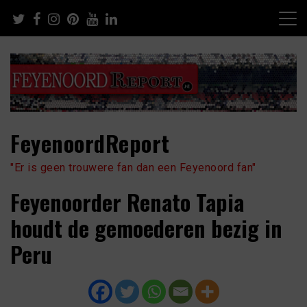
Skip
to
content
FeyenoordReport
"Er is geen trouwere fan dan een Feyenoord fan"
Feyenoorder Renato Tapia
houdt de gemoederen bezig in
Peru