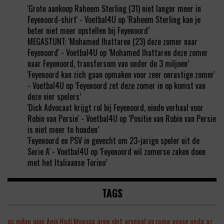
'Grote aankoop Raheem Sterling (31) niet langer meer in
Feyenoord-shirt' - Voetbal4U
op
‘Raheem Sterling kan je
beter niet meer opstellen bij Feyenoord’
MEGASTUNT: 'Mohamed Ihattaren (23) deze zomer naar
Feyenoord' - Voetbal4U
op
‘Mohamed Ihattaren deze zomer
naar Feyenoord, transfersom van onder de 3 miljoen’
'Feyenoord kan zich gaan opmaken voor zeer onrustige zomer'
- Voetbal4U
op
‘Feyenoord zet deze zomer in op komst van
deze vier spelers’
'Dick Advocaat krijgt rol bij Feyenoord, einde verhaal voor
Robin van Persie' - Voetbal4U
op
‘Positie van Robin van Persie
is niet meer te houden’
'Feyenoord en PSV in gevecht om 23-jarige speler uit de
Serie A' - Voetbal4U
op
‘Feyenoord wil zomerse zaken doen
met het Italiaanse Torino’
TAGS
ac milan
ajax
Anis Hadj Moussa
arne slot
arsenal
as roma
ayase ueda
az