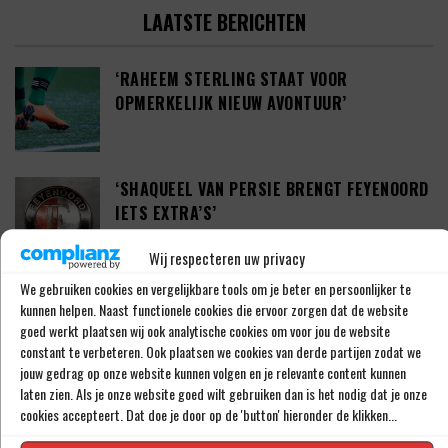
LAATSTE BERICHTEN
‘RAHEEM STERLING STAAT VOOR
OPMERKELIJK NIEUW AVONTUUR’
‘SHAQUEEL VAN PERSIE BRENGT FEYENOORD
IETS EXTRA’S’
Wij respecteren uw privacy
We gebruiken cookies en vergelijkbare tools om je beter en persoonlijker te
DEFINITIEF: IN-BEOM HWANG ZET LOOPBAAN
kunnen helpen. Naast functionele cookies die ervoor zorgen dat de website
VOORT BIJ FC PORTO
goed werkt plaatsen wij ook analytische cookies om voor jou de website
constant te verbeteren. Ook plaatsen we cookies van derde partijen zodat we
jouw gedrag op onze website kunnen volgen en je relevante content kunnen
laten zien. Als je onze website goed wilt gebruiken dan is het nodig dat je onze
‘CRYSENSIO SUMMERVILLE DICHT BIJ
cookies accepteert. Dat doe je door op de 'button' hieronder de klikken...
AKKOORD MET AS ROMA’