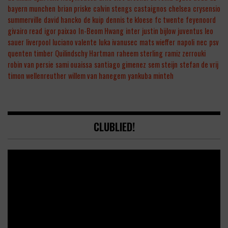
bayern munchen
brian priske
calvin stengs
castaignos
chelsea
crysensio
summerville
david hancko
de kuip
dennis te kloese
fc twente
feyenoord
givairo read
igor paixao
In-Beom Hwang
inter
justin bijlow
juventus
leo
sauer
liverpool
luciano valente
luka ivanusec
mats wieffer
napoli
nec
psv
quenten timber
Quilindschy Hartman
raheem sterling
ramiz zerrouki
robin van persie
sami ouaissa
santiago gimenez
sem steijn
stefan de vrij
timon wellenreuther
willem van hanegem
yankuba minteh
CLUBLIED!
Video
Player