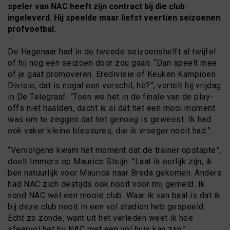
speler van NAC heeft zijn contract bij die club
ingeleverd. Hij speelde maar liefst veertien seizoenen
profvoetbal.
De Hagenaar had in de tweede seizoenshelft al twijfel
of hij nog een seizoen door zou gaan. “Dan speelt mee
of je gaat promoveren. Eredivisie of Keuken Kampioen
Divisie, dat is nogal een verschil, hè?”, vertelt hij vrijdag
in De Telegraaf. “Toen we het in de finale van de play-
offs niet haalden, dacht ik al dat het een mooi moment
was om te zeggen dat het genoeg is geweest. Ik had
ook vaker kleine blessures, die ik vroeger nooit had.”
“Vervolgens kwam het moment dat de trainer opstapte”,
doelt Immers op Maurice Steijn. “Laat ik eerlijk zijn, ik
ben natuurlijk voor Maurice naar Breda gekomen. Anders
had NAC zich destijds ook nooit voor mij gemeld. Ik
vond NAC wel een mooie club. Waar ik van baal is dat ik
bij deze club nooit in een vol stadion heb gespeeld.
Echt zo zonde, want uit het verleden weet ik hoe
sfeervol het bij NAC met een vol huis kan zijn.”