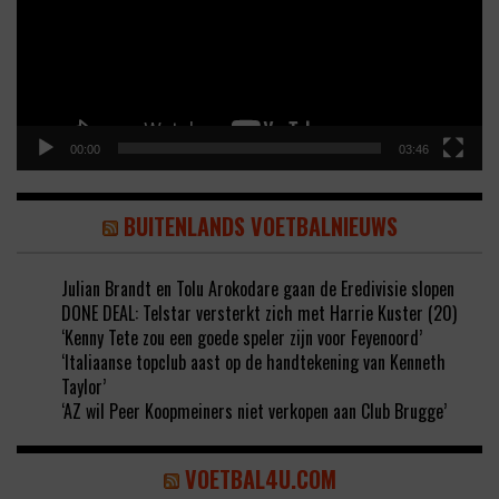
00:00
03:46
BUITENLANDS VOETBALNIEUWS
Julian Brandt en Tolu Arokodare gaan de Eredivisie slopen
DONE DEAL: Telstar versterkt zich met Harrie Kuster (20)
‘Kenny Tete zou een goede speler zijn voor Feyenoord’
‘Italiaanse topclub aast op de handtekening van Kenneth
Taylor’
‘AZ wil Peer Koopmeiners niet verkopen aan Club Brugge’
VOETBAL4U.COM