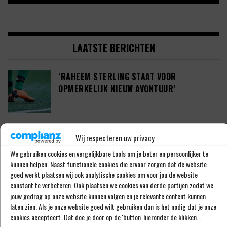
LAATSTE BERICHTEN
‘RAHEEM STERLING STAAT VOOR
OPMERKELIJK NIEUW AVONTUUR’
‘SHAQUEEL VAN PERSIE BRENGT FEYENOORD
Wij respecteren uw privacy
IETS EXTRA’S’
We gebruiken cookies en vergelijkbare tools om je beter en persoonlijker te
kunnen helpen. Naast functionele cookies die ervoor zorgen dat de website
goed werkt plaatsen wij ook analytische cookies om voor jou de website
constant te verbeteren. Ook plaatsen we cookies van derde partijen zodat we
DEFINITIEF: IN-BEOM HWANG ZET LOOPBAAN
jouw gedrag op onze website kunnen volgen en je relevante content kunnen
VOORT BIJ FC PORTO
laten zien. Als je onze website goed wilt gebruiken dan is het nodig dat je onze
cookies accepteert. Dat doe je door op de 'button' hieronder de klikken...