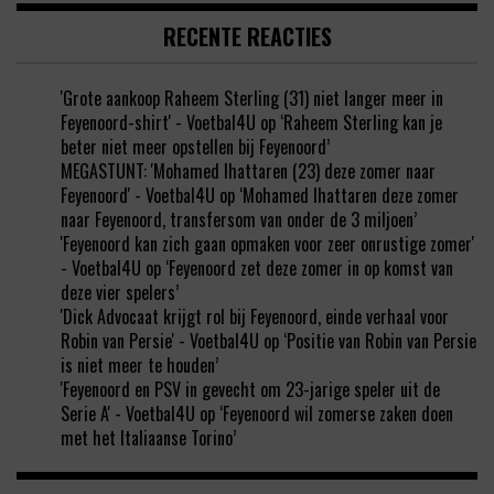
RECENTE REACTIES
'Grote aankoop Raheem Sterling (31) niet langer meer in
Feyenoord-shirt' - Voetbal4U
op
‘Raheem Sterling kan je
beter niet meer opstellen bij Feyenoord’
MEGASTUNT: 'Mohamed Ihattaren (23) deze zomer naar
Feyenoord' - Voetbal4U
op
‘Mohamed Ihattaren deze zomer
naar Feyenoord, transfersom van onder de 3 miljoen’
'Feyenoord kan zich gaan opmaken voor zeer onrustige zomer'
- Voetbal4U
op
‘Feyenoord zet deze zomer in op komst van
deze vier spelers’
'Dick Advocaat krijgt rol bij Feyenoord, einde verhaal voor
Robin van Persie' - Voetbal4U
op
‘Positie van Robin van Persie
is niet meer te houden’
'Feyenoord en PSV in gevecht om 23-jarige speler uit de
Serie A' - Voetbal4U
op
‘Feyenoord wil zomerse zaken doen
met het Italiaanse Torino’