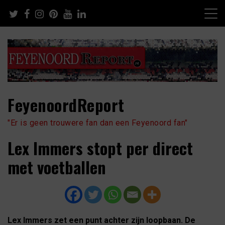
Skip
to
content
FeyenoordReport
"Er is geen trouwere fan dan een Feyenoord fan"
Lex Immers stopt per direct
met voetballen
Lex Immers zet een punt achter zijn loopbaan. De