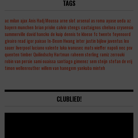
TAGS
ac milan
ajax
Anis Hadj Moussa
arne slot
arsenal
as roma
ayase ueda
az
bayern munchen
brian priske
calvin stengs
castaignos
chelsea
crysensio
summerville
david hancko
de kuip
dennis te kloese
fc twente
feyenoord
givairo read
igor paixao
In-Beom Hwang
inter
justin bijlow
juventus
leo
sauer
liverpool
luciano valente
luka ivanusec
mats wieffer
napoli
nec
psv
quenten timber
Quilindschy Hartman
raheem sterling
ramiz zerrouki
robin van persie
sami ouaissa
santiago gimenez
sem steijn
stefan de vrij
timon wellenreuther
willem van hanegem
yankuba minteh
CLUBLIED!
Video
Player