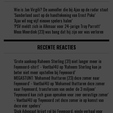
Wie is Jan Virgili? De aanvaller die bij Ajax op de radar staat
‘Sunderland aast op de handtekening van Ernst Poku’
‘Ajax wil nog vijf nieuwe spelers halen’
‘PSV meldt zich in Alkmaar voor 24-jarige Troy Parrott’
Mexx Meerdink (23) was bang dat hij zijn oor was verloren
RECENTE REACTIES
'Grote aankoop Raheem Sterling (31) niet langer meer in
Feyenoord-shirt' - Voetbal4U
op
‘Raheem Sterling kan je
beter niet meer opstellen bij Feyenoord’
MEGASTUNT: 'Mohamed Ihattaren (23) deze zomer naar
Feyenoord' - Voetbal4U
op
‘Mohamed Ihattaren deze zomer
naar Feyenoord, transfersom van onder de 3 miljoen’
'Feyenoord kan zich gaan opmaken voor zeer onrustige zomer'
- Voetbal4U
op
‘Feyenoord zet deze zomer in op komst van
deze vier spelers’
'Dick Advocaat krijgt rol bij Feyenoord, einde verhaal voor