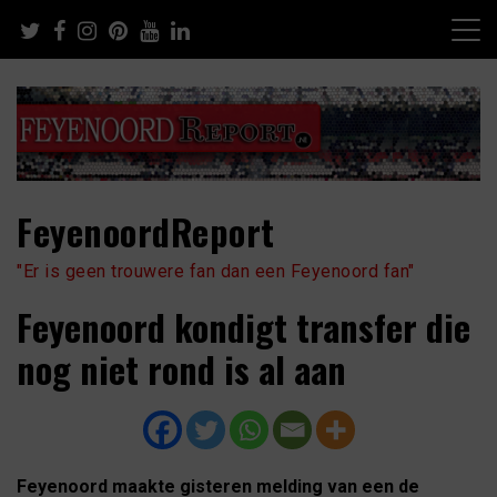
Skip
to
content
FeyenoordReport
"Er is geen trouwere fan dan een Feyenoord fan"
Feyenoord kondigt transfer die
nog niet rond is al aan
Feyenoord maakte gisteren melding van een de