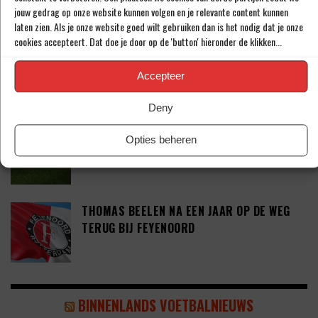
jouw gedrag op onze website kunnen volgen en je relevante content kunnen
laten zien. Als je onze website goed wilt gebruiken dan is het nodig dat je onze
cookies accepteert. Dat doe je door op de 'button' hieronder de klikken...
DEFINITIEF: IN-BEOM HWANG ZET LOOPBAAN
VOORT BIJ FC PORTO
Accepteer
Deny
‘CRYSENSIO SUMMERVILLE DICHT BIJ
Opties beheren
AKKOORD MET AS ROMA’
THOMAS BEELEN NA EEN JAAR OP DE WEG
TERUG BIJ FEYENOORD
BINNENLANDS VOETBALNIEUWS