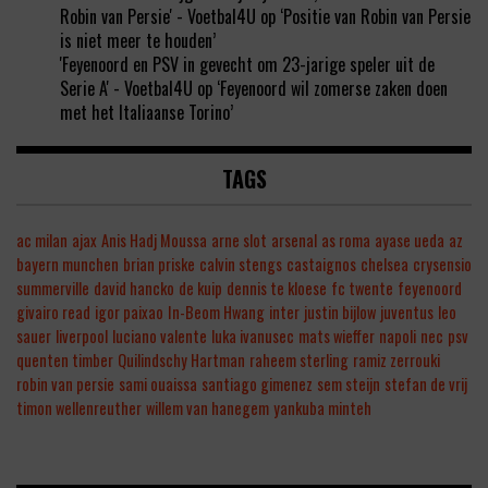
Robin van Persie' - Voetbal4U
op
‘Positie van Robin van Persie
is niet meer te houden’
'Feyenoord en PSV in gevecht om 23-jarige speler uit de
Serie A' - Voetbal4U
op
‘Feyenoord wil zomerse zaken doen
met het Italiaanse Torino’
TAGS
ac milan
ajax
Anis Hadj Moussa
arne slot
arsenal
as roma
ayase ueda
az
bayern munchen
brian priske
calvin stengs
castaignos
chelsea
crysensio
summerville
david hancko
de kuip
dennis te kloese
fc twente
feyenoord
givairo read
igor paixao
In-Beom Hwang
inter
justin bijlow
juventus
leo
sauer
liverpool
luciano valente
luka ivanusec
mats wieffer
napoli
nec
psv
quenten timber
Quilindschy Hartman
raheem sterling
ramiz zerrouki
robin van persie
sami ouaissa
santiago gimenez
sem steijn
stefan de vrij
timon wellenreuther
willem van hanegem
yankuba minteh