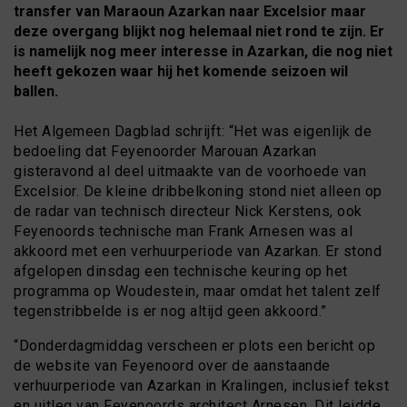
transfer van Maraoun Azarkan naar Excelsior maar
deze overgang blijkt nog helemaal niet rond te zijn. Er
is namelijk nog meer interesse in Azarkan, die nog niet
heeft gekozen waar hij het komende seizoen wil
ballen.
Het Algemeen Dagblad schrijft: “Het was eigenlijk de
bedoeling dat Feyenoorder Marouan Azarkan
gisteravond al deel uitmaakte van de voorhoede van
Excelsior. De kleine dribbelkoning stond niet alleen op
de radar van technisch directeur Nick Kerstens, ook
Feyenoords technische man Frank Arnesen was al
akkoord met een verhuurperiode van Azarkan. Er stond
afgelopen dinsdag een technische keuring op het
programma op Woudestein, maar omdat het talent zelf
tegenstribbelde is er nog altijd geen akkoord.”
“Donderdagmiddag verscheen er plots een bericht op
de website van Feyenoord over de aanstaande
verhuurperiode van Azarkan in Kralingen, inclusief tekst
en uitleg van Feyenoords architect Arnesen. Dit leidde