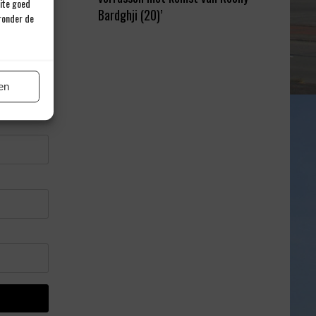
site goed
Bardghji (20)’
eronder de
en