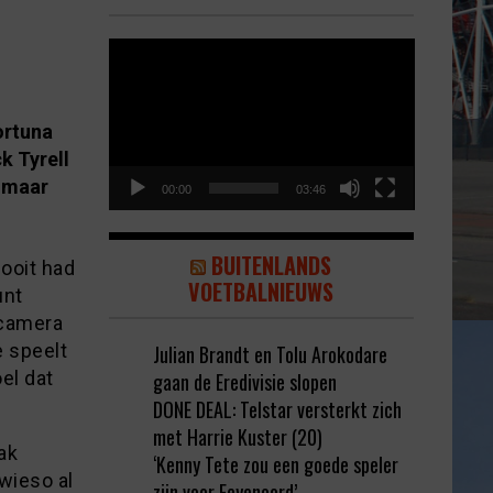
Video
Player
ortuna
k Tyrell
, maar
00:00
03:46
BUITENLANDS
 ooit had
VOETBALNIEUWS
unt
 camera
 speelt
Julian Brandt en Tolu Arokodare
el dat
gaan de Eredivisie slopen
DONE DEAL: Telstar versterkt zich
met Harrie Kuster (20)
ak
‘Kenny Tete zou een goede speler
wieso al
zijn voor Feyenoord’