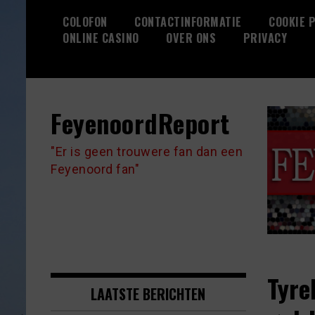
Skip
COLOFON
CONTACTINFORMATIE
COOKIE P
to
ONLINE CASINO
OVER ONS
PRIVACY
content
FeyenoordReport
"Er is geen trouwere fan dan een
Feyenoord fan"
Tyre
LAATSTE BERICHTEN