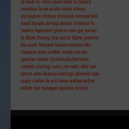
arsenal
as roma
ayase ueda
az
bayern
munchen
brian priske
calvin stengs
castaignos
chelsea
crysensio summerville
david hancko
de kuip
dennis te kloese
fc
twente
feyenoord
givairo read
igor paixao
In-Beom Hwang
inter
justin bijlow
juventus
leo sauer
liverpool
luciano valente
luka
ivanusec
mats wieffer
napoli
nec
psv
quenten timber
Quilindschy Hartman
raheem sterling
ramiz zerrouki
robin van
persie
sami ouaissa
santiago gimenez
sem
steijn
stefan de vrij
timon wellenreuther
willem van hanegem
yankuba minteh