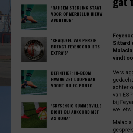
gat 
‘RAHEEM STERLING STAAT
VOOR OPMERKELIJK NIEUW
AVONTUUR’
Feyenoor
‘SHAQUEEL VAN PERSIE
Sittard 
BRENGT FEYENOORD IETS
Malacia
EXTRA’S’
vindt oo
Verslagg
DEFINITIEF: IN-BEOM
HWANG ZET LOOPBAAN
gedacht
VOORT BIJ FC PORTO
achter o
van ESP
bij Feye
‘CRYSENSIO SUMMERVILLE
we iets
DICHT BIJ AKKOORD MET
AS ROMA’
Malacia 
gesprek