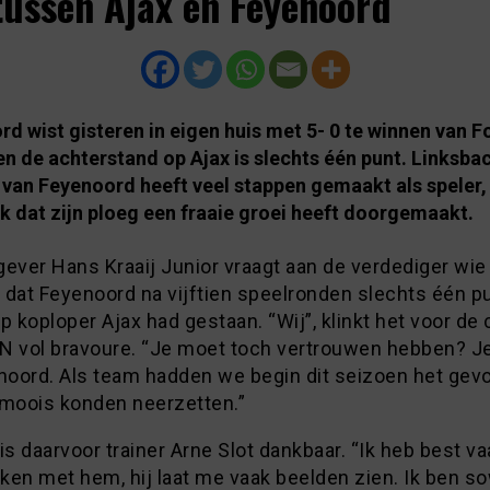
tussen Ajax en Feyenoord
d wist gisteren in eigen huis met 5- 0 te winnen van F
en de achterstand op Ajax is slechts één punt. Linksbac
 van Feyenoord heeft veel stappen gemaakt als speler
k dat zijn ploeg een fraaie groei heeft doorgemaakt.
ever Hans Kraaij Junior vraagt aan de verdediger wie
 dat Feyenoord na vijftien speelronden slechts één p
p koploper Ajax had gestaan. “Wij”, klinkt het voor de
N vol bravoure. “Je moet toch vertrouwen hebben? Je
noord. Als team hadden we begin dit seizoen het gevo
 moois konden neerzetten.”
is daarvoor trainer Arne Slot dankbaar. “Ik heb best va
ken met hem, hij laat me vaak beelden zien. Ik ben so