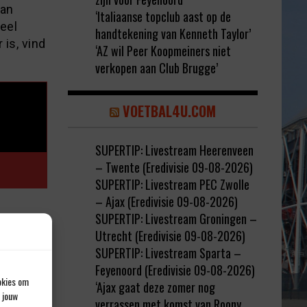
kan
‘Italiaanse topclub aast op de
veel
handtekening van Kenneth Taylor’
 is, vind
‘AZ wil Peer Koopmeiners niet
verkopen aan Club Brugge’
VOETBAL4U.COM
SUPERTIP: Livestream Heerenveen
– Twente (Eredivisie 09-08-2026)
SUPERTIP: Livestream PEC Zwolle
– Ajax (Eredivisie 09-08-2026)
SUPERTIP: Livestream Groningen –
Utrecht (Eredivisie 09-08-2026)
rd met
*
SUPERTIP: Livestream Sparta –
Feyenoord (Eredivisie 09-08-2026)
okies om
‘Ajax gaat deze zomer nog
 jouw
verrassen met komst van Roony