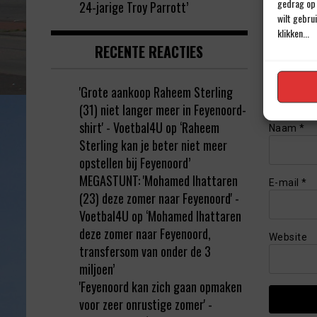
gedrag op 
24-jarige Troy Parrott’
wilt gebru
klikken...
RECENTE REACTIES
'Grote aankoop Raheem Sterling
(31) niet langer meer in Feyenoord-
shirt' - Voetbal4U
op
‘Raheem
Naam
*
Sterling kan je beter niet meer
opstellen bij Feyenoord’
MEGASTUNT: 'Mohamed Ihattaren
E-mail
*
(23) deze zomer naar Feyenoord' -
Voetbal4U
op
‘Mohamed Ihattaren
deze zomer naar Feyenoord,
Website
transfersom van onder de 3
miljoen’
'Feyenoord kan zich gaan opmaken
voor zeer onrustige zomer' -