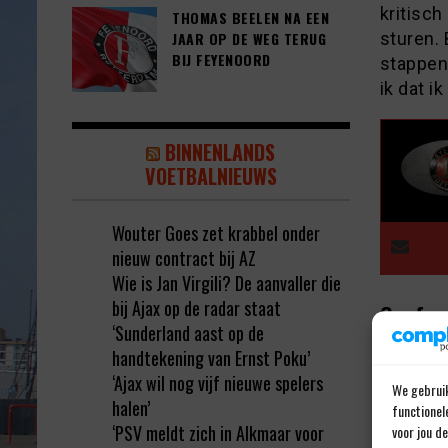
kritisch
THOMAS BEELEN NA EEN
sturen. 
JAAR OP DE WEG TERUG
BIJ FEYENOORD
stappen 
ik dat ik
BINNENLANDS
VOETBALNIEUWS
Wouter Goes zet krabbel onder
nieuw contract bij AZ
Wie is Jan Virgili? De aanvaller die
bij Ajax op de radar staat
Geef e
‘Sunderland aast op de
Jouw e-ma
handtekening van Ernst Poku’
‘Ajax wil nog vijf nieuwe spelers
Reactie
*
We gebruik
halen’
functionel
‘PSV meldt zich in Alkmaar voor
voor jou d