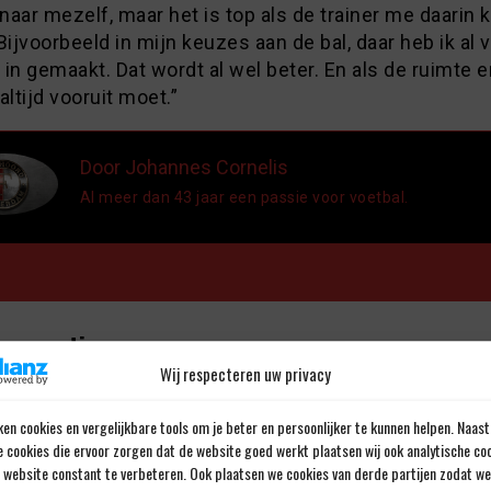
 naar mezelf, maar het is top als de trainer me daarin 
Bijvoorbeeld in mijn keuzes aan de bal, daar heb ik al 
in gemaakt. Dat wordt al wel beter. En als de ruimte er
 altijd vooruit moet.”
Door Johannes Cornelis
Al meer dan 43 jaar een passie voor voetbal.
en reactie
Wij respecteren uw privacy
iladres wordt niet gepubliceerd.
Verplichte velden zijn gemarkee
en cookies en vergelijkbare tools om je beter en persoonlijker te kunnen helpen. Naast
e cookies die ervoor zorgen dat de website goed werkt plaatsen wij ook analytische co
e website constant te verbeteren. Ook plaatsen we cookies van derde partijen zodat we