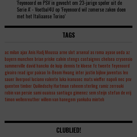
'Feyenoord en PSV in gevecht om 23-jarige speler uit de
Serie A' - Voetbal4U
op
‘Feyenoord wil zomerse zaken doen
met het Italiaanse Torino’
TAGS
ac milan
ajax
Anis Hadj Moussa
arne slot
arsenal
as roma
ayase ueda
az
bayern munchen
brian priske
calvin stengs
castaignos
chelsea
crysensio
summerville
david hancko
de kuip
dennis te kloese
fc twente
feyenoord
givairo read
igor paixao
In-Beom Hwang
inter
justin bijlow
juventus
leo
sauer
liverpool
luciano valente
luka ivanusec
mats wieffer
napoli
nec
psv
quenten timber
Quilindschy Hartman
raheem sterling
ramiz zerrouki
robin van persie
sami ouaissa
santiago gimenez
sem steijn
stefan de vrij
timon wellenreuther
willem van hanegem
yankuba minteh
CLUBLIED!