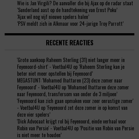
Wie is Jan Virgili? De aanvaller die bij Ajax op de radar staat
‘Sunderland aast op de handtekening van Ernst Poku’
‘Ajax wil nog vijf nieuwe spelers halen’
‘PSV meldt zich in Alkmaar voor 24-jarige Troy Parrott’
RECENTE REACTIES
'Grote aankoop Raheem Sterling (31) niet langer meer in
Feyenoord-shirt' - Voetbal4U
op
‘Raheem Sterling kan je
beter niet meer opstellen bij Feyenoord’
MEGASTUNT: 'Mohamed Ihattaren (23) deze zomer naar
Feyenoord' - Voetbal4U
op
‘Mohamed Ihattaren deze zomer
naar Feyenoord, transfersom van onder de 3 miljoen’
'Feyenoord kan zich gaan opmaken voor zeer onrustige zomer'
- Voetbal4U
op
‘Feyenoord zet deze zomer in op komst van
deze vier spelers’
'Dick Advocaat krijgt rol bij Feyenoord, einde verhaal voor
Robin van Persie' - Voetbal4U
op
‘Positie van Robin van Persie
is niet meer te houden’