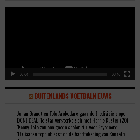
Video
Player
00:00
03:46
BUITENLANDS VOETBALNIEUWS
Julian Brandt en Tolu Arokodare gaan de Eredivisie slopen
DONE DEAL: Telstar versterkt zich met Harrie Kuster (20)
‘Kenny Tete zou een goede speler zijn voor Feyenoord’
‘Italiaanse topclub aast op de handtekening van Kenneth