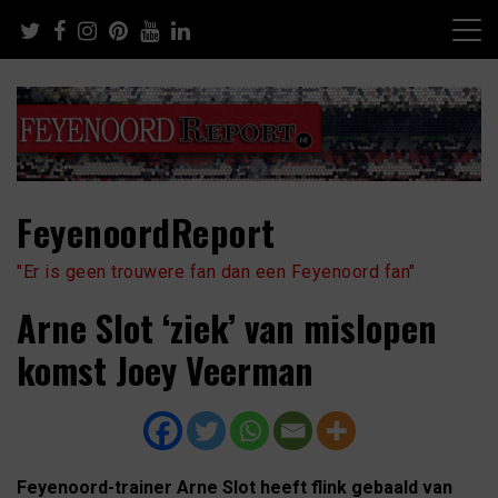
Skip
to
content
FeyenoordReport
"Er is geen trouwere fan dan een Feyenoord fan"
Arne Slot ‘ziek’ van mislopen
komst Joey Veerman
Feyenoord-trainer Arne Slot heeft flink gebaald van