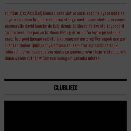
ac milan
ajax
Anis Hadj Moussa
arne slot
arsenal
as roma
ayase ueda
az
bayern munchen
brian priske
calvin stengs
castaignos
chelsea
crysensio
summerville
david hancko
de kuip
dennis te kloese
fc twente
feyenoord
givairo read
igor paixao
In-Beom Hwang
inter
justin bijlow
juventus
leo
sauer
liverpool
luciano valente
luka ivanusec
mats wieffer
napoli
nec
psv
quenten timber
Quilindschy Hartman
raheem sterling
ramiz zerrouki
robin van persie
sami ouaissa
santiago gimenez
sem steijn
stefan de vrij
timon wellenreuther
willem van hanegem
yankuba minteh
CLUBLIED!
Video
Player