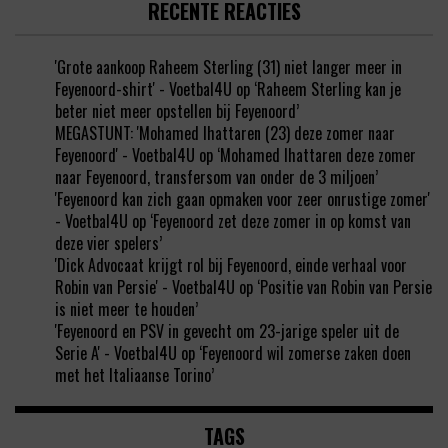
RECENTE REACTIES
'Grote aankoop Raheem Sterling (31) niet langer meer in
Feyenoord-shirt' - Voetbal4U
op
‘Raheem Sterling kan je
beter niet meer opstellen bij Feyenoord’
MEGASTUNT: 'Mohamed Ihattaren (23) deze zomer naar
Feyenoord' - Voetbal4U
op
‘Mohamed Ihattaren deze zomer
naar Feyenoord, transfersom van onder de 3 miljoen’
'Feyenoord kan zich gaan opmaken voor zeer onrustige zomer'
- Voetbal4U
op
‘Feyenoord zet deze zomer in op komst van
deze vier spelers’
'Dick Advocaat krijgt rol bij Feyenoord, einde verhaal voor
Robin van Persie' - Voetbal4U
op
‘Positie van Robin van Persie
is niet meer te houden’
'Feyenoord en PSV in gevecht om 23-jarige speler uit de
Serie A' - Voetbal4U
op
‘Feyenoord wil zomerse zaken doen
met het Italiaanse Torino’
TAGS