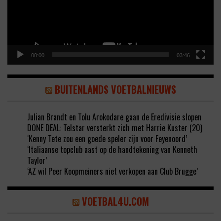
00:00
03:46
BUITENLANDS VOETBALNIEUWS
Julian Brandt en Tolu Arokodare gaan de Eredivisie slopen
DONE DEAL: Telstar versterkt zich met Harrie Kuster (20)
‘Kenny Tete zou een goede speler zijn voor Feyenoord’
‘Italiaanse topclub aast op de handtekening van Kenneth
Taylor’
‘AZ wil Peer Koopmeiners niet verkopen aan Club Brugge’
VOETBAL4U.COM