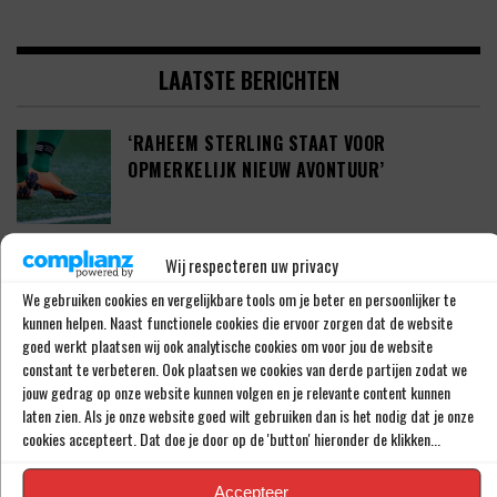
LAATSTE BERICHTEN
‘RAHEEM STERLING STAAT VOOR
OPMERKELIJK NIEUW AVONTUUR’
‘SHAQUEEL VAN PERSIE BRENGT FEYENOORD
Wij respecteren uw privacy
IETS EXTRA’S’
We gebruiken cookies en vergelijkbare tools om je beter en persoonlijker te
kunnen helpen. Naast functionele cookies die ervoor zorgen dat de website
goed werkt plaatsen wij ook analytische cookies om voor jou de website
constant te verbeteren. Ook plaatsen we cookies van derde partijen zodat we
DEFINITIEF: IN-BEOM HWANG ZET LOOPBAAN
jouw gedrag op onze website kunnen volgen en je relevante content kunnen
VOORT BIJ FC PORTO
laten zien. Als je onze website goed wilt gebruiken dan is het nodig dat je onze
cookies accepteert. Dat doe je door op de 'button' hieronder de klikken...
Accepteer