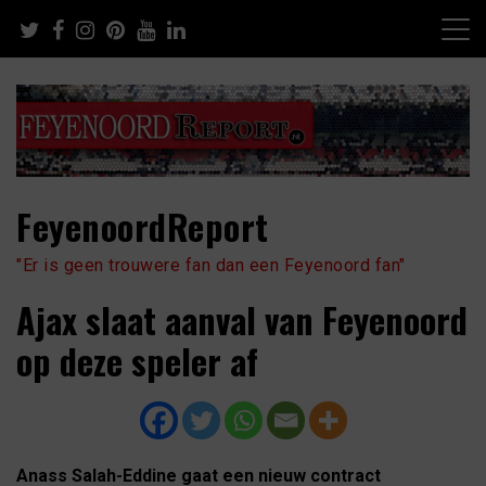
Skip
to
content
FeyenoordReport
"Er is geen trouwere fan dan een Feyenoord fan"
Ajax slaat aanval van Feyenoord
op deze speler af
Anass Salah-Eddine gaat een nieuw contract