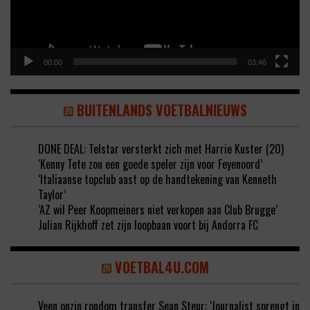
00:00
03:46
BUITENLANDS VOETBALNIEUWS
DONE DEAL: Telstar versterkt zich met Harrie Kuster (20)
‘Kenny Tete zou een goede speler zijn voor Feyenoord’
‘Italiaanse topclub aast op de handtekening van Kenneth
Taylor’
‘AZ wil Peer Koopmeiners niet verkopen aan Club Brugge’
Julian Rijkhoff zet zijn loopbaan voort bij Andorra FC
VOETBAL4U.COM
Veen onzin rondom transfer Sean Steur: ‘Journalist sprengt in