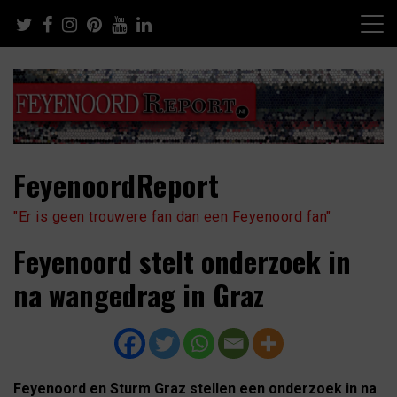
Skip
to
content
FeyenoordReport
"Er is geen trouwere fan dan een Feyenoord fan"
Feyenoord stelt onderzoek in
na wangedrag in Graz
Feyenoord en Sturm Graz stellen een onderzoek in na