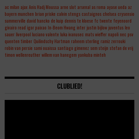
ac milan
ajax
Anis Hadj Moussa
arne slot
arsenal
as roma
ayase ueda
az
bayern munchen
brian priske
calvin stengs
castaignos
chelsea
crysensio
summerville
david hancko
de kuip
dennis te kloese
fc twente
feyenoord
givairo read
igor paixao
In-Beom Hwang
inter
justin bijlow
juventus
leo
sauer
liverpool
luciano valente
luka ivanusec
mats wieffer
napoli
nec
psv
quenten timber
Quilindschy Hartman
raheem sterling
ramiz zerrouki
robin van persie
sami ouaissa
santiago gimenez
sem steijn
stefan de vrij
timon wellenreuther
willem van hanegem
yankuba minteh
CLUBLIED!
Video
Player