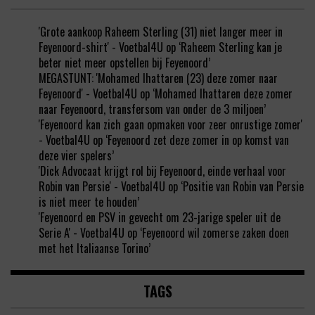
'Grote aankoop Raheem Sterling (31) niet langer meer in
Feyenoord-shirt' - Voetbal4U
op
‘Raheem Sterling kan je
beter niet meer opstellen bij Feyenoord’
MEGASTUNT: 'Mohamed Ihattaren (23) deze zomer naar
Feyenoord' - Voetbal4U
op
‘Mohamed Ihattaren deze zomer
naar Feyenoord, transfersom van onder de 3 miljoen’
'Feyenoord kan zich gaan opmaken voor zeer onrustige zomer'
- Voetbal4U
op
‘Feyenoord zet deze zomer in op komst van
deze vier spelers’
'Dick Advocaat krijgt rol bij Feyenoord, einde verhaal voor
Robin van Persie' - Voetbal4U
op
‘Positie van Robin van Persie
is niet meer te houden’
'Feyenoord en PSV in gevecht om 23-jarige speler uit de
Serie A' - Voetbal4U
op
‘Feyenoord wil zomerse zaken doen
met het Italiaanse Torino’
TAGS