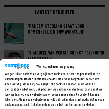
LAATSTE BERICHTEN
‘RAHEEM STERLING STAAT VOOR
OPMERKELIJK NIEUW AVONTUUR’
‘SHAQUEEL VAN PERSIE BRENGT FEYENOORD
IETS EXTRA’S’
Wij respecteren uw privacy
We gebruiken cookies en vergelijkbare tools om je beter en persoonlijker te
kunnen helpen. Naast functionele cookies die ervoor zorgen dat de website
DEFINITIEF: IN-BEOM HWANG ZET LOOPBAAN
goed werkt plaatsen wij ook analytische cookies om voor jou de website
VOORT BIJ FC PORTO
constant te verbeteren. Ook plaatsen we cookies van derde partijen zodat we
jouw gedrag op onze website kunnen volgen en je relevante content kunnen
laten zien. Als je onze website goed wilt gebruiken dan is het nodig dat je onze
cookies accepteert. Dat doe je door op de 'button' hieronder de klikken...
‘CRYSENSIO SUMMERVILLE DICHT BIJ