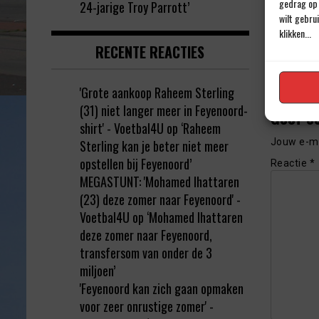
gedrag op 
24-jarige Troy Parrott’
wilt gebru
klikken...
RECENTE REACTIES
'Grote aankoop Raheem Sterling
(31) niet langer meer in Feyenoord-
Geef e
shirt' - Voetbal4U
op
‘Raheem
Jouw e-ma
Sterling kan je beter niet meer
opstellen bij Feyenoord’
Reactie
*
MEGASTUNT: 'Mohamed Ihattaren
(23) deze zomer naar Feyenoord' -
Voetbal4U
op
‘Mohamed Ihattaren
deze zomer naar Feyenoord,
transfersom van onder de 3
miljoen’
'Feyenoord kan zich gaan opmaken
voor zeer onrustige zomer' -