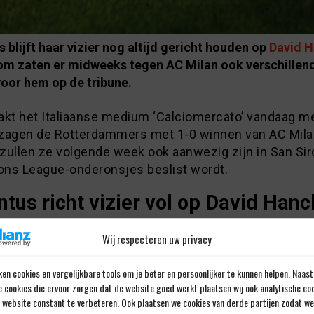
 blijft haar vizier nog altijd gericht houden op
David 
om zaten er midweeks tegen AC Milan ook verschillen
oor hem op de tribune.
akt het Italiaanse medium ‘Calciomercato’ vandaag m
j zagen de Rotterdammers met 1-0 winnen van AC Mila
 zullen ze volgende week ook aanwezig zijn in San Sir
ns League-onderonsjes beslist wordt.
tus richt vizier vol op David Han
rige Slowaak staat al geruime tijd in de belangstelling
Wij respecteren uw privacy
s. Feyenoord wist de sterkhouder vooralsnog binnenb
en cookies en vergelijkbare tools om je beter en persoonlijker te kunnen helpen. Naast
e cookies die ervoor zorgen dat de website goed werkt plaatsen wij ook analytische co
e website constant te verbeteren. Ook plaatsen we cookies van derde partijen zodat we