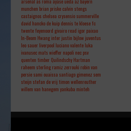
arsenal
as roma
ayase ueda
az
bayern
munchen
brian priske
calvin stengs
castaignos
chelsea
crysensio summerville
david hancko
de kuip
dennis te kloese
fc
twente
feyenoord
givairo read
igor paixao
In-Beom Hwang
inter
justin bijlow
juventus
leo sauer
liverpool
luciano valente
luka
ivanusec
mats wieffer
napoli
nec
psv
quenten timber
Quilindschy Hartman
raheem sterling
ramiz zerrouki
robin van
persie
sami ouaissa
santiago gimenez
sem
steijn
stefan de vrij
timon wellenreuther
willem van hanegem
yankuba minteh