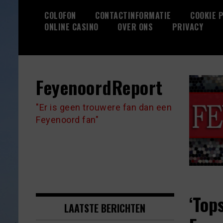
Skip
COLOFON
CONTACTINFORMATIE
COOKIE P
to
ONLINE CASINO
OVER ONS
PRIVACY
content
FeyenoordReport
"Er is geen trouwere fan dan een
Feyenoord fan"
‘Top
LAATSTE BERICHTEN