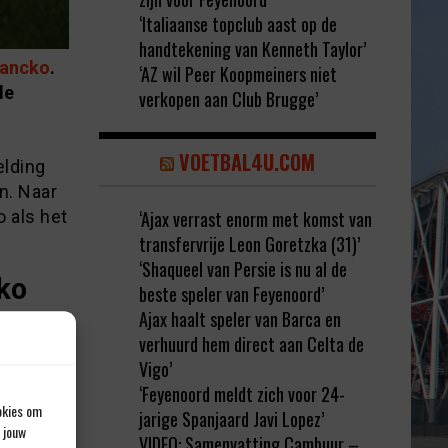
‘Italiaanse topclub aast op de
handtekening van Kenneth Taylor’
Hancko
.
‘AZ wil Peer Koopmeiners niet
de
verkopen aan Club Brugge’
VOETBAL4U.COM
elding
n. Naar
o als het
‘Ajax verrast enorm met komst van
transfervrije Leon Goretzka (31)’
‘Shaqueel van Persie is nu al de
cko
beste speler van Feyenoord’
Ajax haalt speler van Barca en
 van
verhuurd hem direct aan Celta de
oord te
Vigo’
‘Feyenoord meldt zich voor 24-
okies om
jarige Spanjaard Javi Lopez’
 jouw
VIDEO: Samenvatting Cambuur –