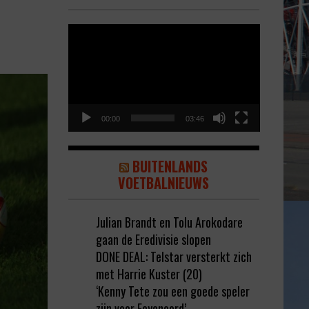
Video
Player
00:00
03:46
BUITENLANDS
VOETBALNIEUWS
Julian Brandt en Tolu Arokodare
gaan de Eredivisie slopen
DONE DEAL: Telstar versterkt zich
met Harrie Kuster (20)
‘Kenny Tete zou een goede speler
zijn voor Feyenoord’