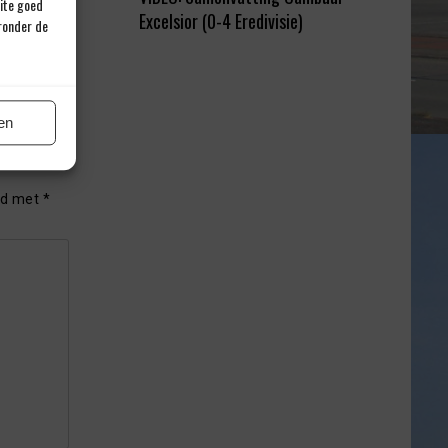
site goed
Excelsior (0-4 Eredivisie)
eronder de
en
rd met
*