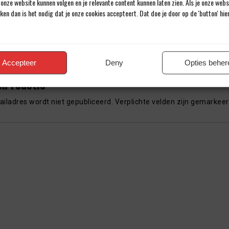
Door Johannes Cornelis
onze website kunnen volgen en je relevante content kunnen laten zien. Als je onze web
iken dan is het nodig dat je onze cookies accepteert. Dat doe je door op de 'button' hi
Al meer dan 43 jaar een passie voor voetbal.
Accepteer
Deny
Opties beher
en reactie
iladres wordt niet gepubliceerd.
Verplichte velden zijn gemarkee