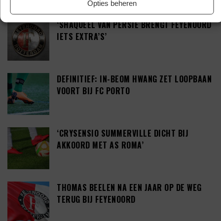
Opties beheren
‘SHAQUEEL VAN PERSIE BRENGT FEYENOORD
IETS EXTRA’S’
DEFINITIEF: IN-BEOM HWANG ZET LOOPBAAN
VOORT BIJ FC PORTO
‘CRYSENSIO SUMMERVILLE DICHT BIJ
AKKOORD MET AS ROMA’
THOMAS BEELEN NA EEN JAAR OP DE WEG
TERUG BIJ FEYENOORD