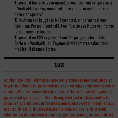
'Feyenoord kan zich gaan opmaken voor zeer onrustige zomer'
- Voetbal4U
op
‘Feyenoord zet deze zomer in op komst van
deze vier spelers’
'Dick Advocaat krijgt rol bij Feyenoord, einde verhaal voor
Robin van Persie' - Voetbal4U
op
‘Positie van Robin van Persie
is niet meer te houden’
'Feyenoord en PSV in gevecht om 23-jarige speler uit de
Serie A' - Voetbal4U
op
‘Feyenoord wil zomerse zaken doen
met het Italiaanse Torino’
TAGS
ac milan
ajax
Anis Hadj Moussa
arne slot
arsenal
as roma
ayase ueda
az
bayern munchen
brian priske
calvin stengs
castaignos
chelsea
crysensio
summerville
david hancko
de kuip
dennis te kloese
fc twente
feyenoord
givairo read
igor paixao
In-Beom Hwang
inter
justin bijlow
juventus
leo
sauer
liverpool
luciano valente
luka ivanusec
mats wieffer
napoli
nec
psv
quenten timber
Quilindschy Hartman
raheem sterling
ramiz zerrouki
robin van persie
sami ouaissa
santiago gimenez
sem steijn
stefan de vrij