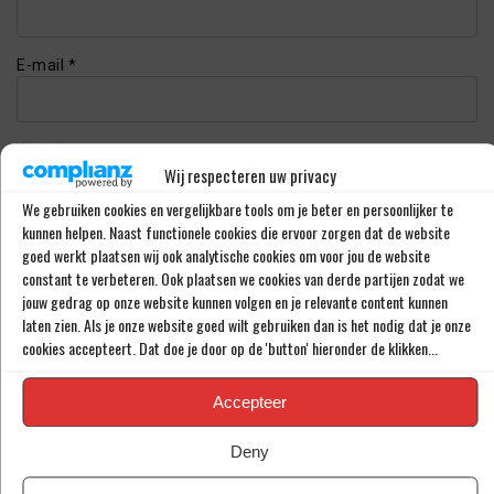
E-mail
*
Website
Wij respecteren uw privacy
We gebruiken cookies en vergelijkbare tools om je beter en persoonlijker te
kunnen helpen. Naast functionele cookies die ervoor zorgen dat de website
goed werkt plaatsen wij ook analytische cookies om voor jou de website
constant te verbeteren. Ook plaatsen we cookies van derde partijen zodat we
jouw gedrag op onze website kunnen volgen en je relevante content kunnen
laten zien. Als je onze website goed wilt gebruiken dan is het nodig dat je onze
cookies accepteert. Dat doe je door op de 'button' hieronder de klikken...
LAATSTE BERICHTEN
Accepteer
‘RAHEEM STERLING STAAT VOOR
OPMERKELIJK NIEUW AVONTUUR’
Deny