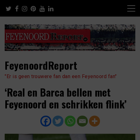
Skip
to
content
FeyenoordReport
"Er is geen trouwere fan dan een Feyenoord fan"
‘Real en Barca bellen met
Feyenoord en schrikken flink’