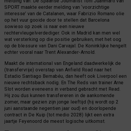
melding van. De Spaanse Journalist Toni Juanmarti van
SPORT maakte eerder melding van ‘voorzichtige
interesse’ van de Catalanen, waar Fabrizio Romano olie
op het vuur gooide door te stellen dat Barcelona
sowieso op zoek is naar een nieuwe
rechtervleugelverdediger. Ook in Madrid kan men wel
wat versterking op die positie gebruiken, met het oog
op de blessure van Dani Carvajal. De Koninklijke hengelt
echter vooral naar Trent Alexander-Arnold.
Maakt de international van Engeland daadwerkelijk de
(transfervrije) overstap van Anfield Road naar het
Estadio Santiago Bernabéu, dan heeft ook Liverpool een
nieuwe rechtsback nodig. En The Reds van trainer Arne
Slot worden eveneens in verband gebracht met Read.
Hij zou dus kunnen transfereren in de aankomende
zomer, maar gezien zijn jonge leeftijd (hij wordt op 2
juni aanstaande negentien jaar oud) en doorlopende
contract in De Kuip (tot medio 2028) lijkt een extra
jaartje Feyenoord de meest logische uitkomst.