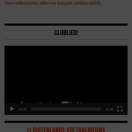
timon wellenreuther
willem van hanegem
yankuba minteh
CLUBLIED!
Video
Player
00:00
03:46
BUITENLANDS VOETBALNIEUWS