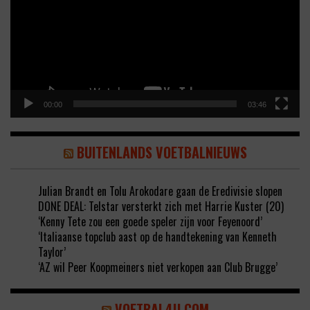
00:00
03:46
BUITENLANDS VOETBALNIEUWS
Julian Brandt en Tolu Arokodare gaan de Eredivisie slopen
DONE DEAL: Telstar versterkt zich met Harrie Kuster (20)
‘Kenny Tete zou een goede speler zijn voor Feyenoord’
‘Italiaanse topclub aast op de handtekening van Kenneth
Taylor’
‘AZ wil Peer Koopmeiners niet verkopen aan Club Brugge’
VOETBAL4U.COM