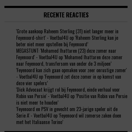
RECENTE REACTIES
'Grote aankoop Raheem Sterling (31) niet langer meer in
Feyenoord-shirt' - Voetbal4U
op
‘Raheem Sterling kan je
beter niet meer opstellen bij Feyenoord’
MEGASTUNT: 'Mohamed Ihattaren (23) deze zomer naar
Feyenoord' - Voetbal4U
op
‘Mohamed Ihattaren deze zomer
naar Feyenoord, transfersom van onder de 3 miljoen’
'Feyenoord kan zich gaan opmaken voor zeer onrustige zomer'
- Voetbal4U
op
‘Feyenoord zet deze zomer in op komst van
deze vier spelers’
'Dick Advocaat krijgt rol bij Feyenoord, einde verhaal voor
Robin van Persie' - Voetbal4U
op
‘Positie van Robin van Persie
is niet meer te houden’
'Feyenoord en PSV in gevecht om 23-jarige speler uit de
Serie A' - Voetbal4U
op
‘Feyenoord wil zomerse zaken doen
met het Italiaanse Torino’