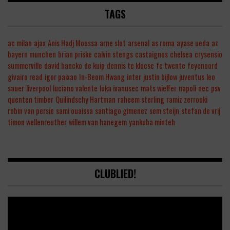
TAGS
ac milan
ajax
Anis Hadj Moussa
arne slot
arsenal
as roma
ayase ueda
az
bayern munchen
brian priske
calvin stengs
castaignos
chelsea
crysensio
summerville
david hancko
de kuip
dennis te kloese
fc twente
feyenoord
givairo read
igor paixao
In-Beom Hwang
inter
justin bijlow
juventus
leo
sauer
liverpool
luciano valente
luka ivanusec
mats wieffer
napoli
nec
psv
quenten timber
Quilindschy Hartman
raheem sterling
ramiz zerrouki
robin van persie
sami ouaissa
santiago gimenez
sem steijn
stefan de vrij
timon wellenreuther
willem van hanegem
yankuba minteh
CLUBLIED!
Video
Player