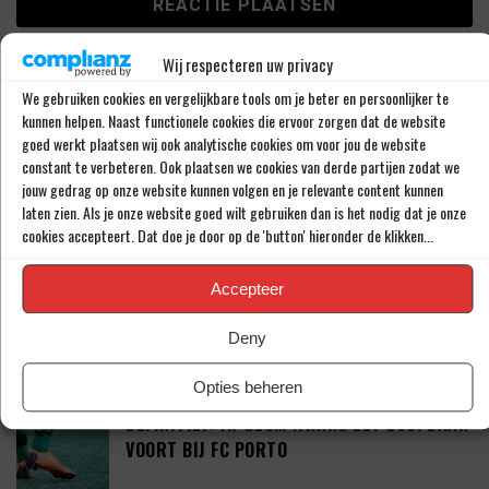
Wij respecteren uw privacy
We gebruiken cookies en vergelijkbare tools om je beter en persoonlijker te
LAATSTE BERICHTEN
kunnen helpen. Naast functionele cookies die ervoor zorgen dat de website
goed werkt plaatsen wij ook analytische cookies om voor jou de website
constant te verbeteren. Ook plaatsen we cookies van derde partijen zodat we
‘RAHEEM STERLING STAAT VOOR
jouw gedrag op onze website kunnen volgen en je relevante content kunnen
OPMERKELIJK NIEUW AVONTUUR’
laten zien. Als je onze website goed wilt gebruiken dan is het nodig dat je onze
cookies accepteert. Dat doe je door op de 'button' hieronder de klikken...
Accepteer
‘SHAQUEEL VAN PERSIE BRENGT FEYENOORD
IETS EXTRA’S’
Deny
Opties beheren
DEFINITIEF: IN-BEOM HWANG ZET LOOPBAAN
VOORT BIJ FC PORTO