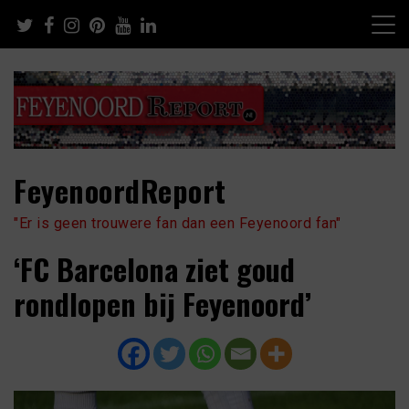
Skip
to
content
FeyenoordReport
"Er is geen trouwere fan dan een Feyenoord fan"
‘FC Barcelona ziet goud
rondlopen bij Feyenoord’