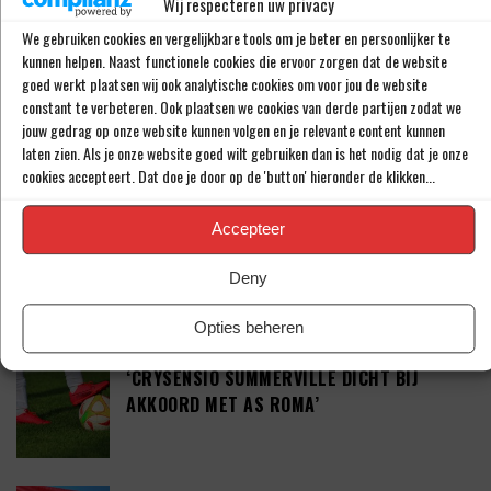
Wij respecteren uw privacy
‘RAHEEM STERLING STAAT VOOR
We gebruiken cookies en vergelijkbare tools om je beter en persoonlijker te
OPMERKELIJK NIEUW AVONTUUR’
kunnen helpen. Naast functionele cookies die ervoor zorgen dat de website
goed werkt plaatsen wij ook analytische cookies om voor jou de website
constant te verbeteren. Ook plaatsen we cookies van derde partijen zodat we
jouw gedrag op onze website kunnen volgen en je relevante content kunnen
‘SHAQUEEL VAN PERSIE BRENGT FEYENOORD
laten zien. Als je onze website goed wilt gebruiken dan is het nodig dat je onze
IETS EXTRA’S’
cookies accepteert. Dat doe je door op de 'button' hieronder de klikken...
Accepteer
DEFINITIEF: IN-BEOM HWANG ZET LOOPBAAN
Deny
VOORT BIJ FC PORTO
Opties beheren
‘CRYSENSIO SUMMERVILLE DICHT BIJ
AKKOORD MET AS ROMA’