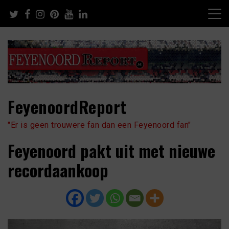
Skip
to
content
FeyenoordReport
"Er is geen trouwere fan dan een Feyenoord fan"
Feyenoord pakt uit met nieuwe
recordaankoop