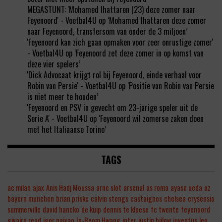
MEGASTUNT: 'Mohamed Ihattaren (23) deze zomer naar
Feyenoord' - Voetbal4U
op
‘Mohamed Ihattaren deze zomer
naar Feyenoord, transfersom van onder de 3 miljoen’
'Feyenoord kan zich gaan opmaken voor zeer onrustige zomer'
- Voetbal4U
op
‘Feyenoord zet deze zomer in op komst van
deze vier spelers’
'Dick Advocaat krijgt rol bij Feyenoord, einde verhaal voor
Robin van Persie' - Voetbal4U
op
‘Positie van Robin van Persie
is niet meer te houden’
'Feyenoord en PSV in gevecht om 23-jarige speler uit de
Serie A' - Voetbal4U
op
‘Feyenoord wil zomerse zaken doen
met het Italiaanse Torino’
TAGS
ac milan
ajax
Anis Hadj Moussa
arne slot
arsenal
as roma
ayase ueda
az
bayern munchen
brian priske
calvin stengs
castaignos
chelsea
crysensio
summerville
david hancko
de kuip
dennis te kloese
fc twente
feyenoord
givairo read
igor paixao
In-Beom Hwang
inter
justin bijlow
juventus
leo