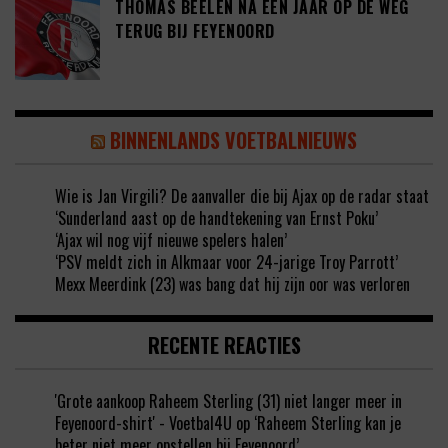
THOMAS BEELEN NA EEN JAAR OP DE WEG
TERUG BIJ FEYENOORD
BINNENLANDS VOETBALNIEUWS
Wie is Jan Virgili? De aanvaller die bij Ajax op de radar staat
‘Sunderland aast op de handtekening van Ernst Poku’
‘Ajax wil nog vijf nieuwe spelers halen’
‘PSV meldt zich in Alkmaar voor 24-jarige Troy Parrott’
Mexx Meerdink (23) was bang dat hij zijn oor was verloren
RECENTE REACTIES
'Grote aankoop Raheem Sterling (31) niet langer meer in
Feyenoord-shirt' - Voetbal4U
op
‘Raheem Sterling kan je
beter niet meer opstellen bij Feyenoord’