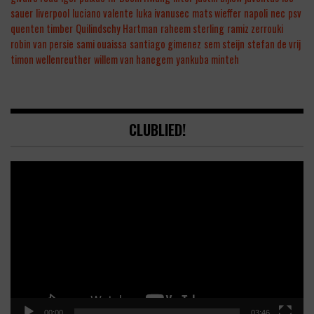
sauer
liverpool
luciano valente
luka ivanusec
mats wieffer
napoli
nec
psv
quenten timber
Quilindschy Hartman
raheem sterling
ramiz zerrouki
robin van persie
sami ouaissa
santiago gimenez
sem steijn
stefan de vrij
timon wellenreuther
willem van hanegem
yankuba minteh
CLUBLIED!
Video
Player
00:00
03:46