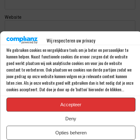
Website
Wij respecteren uw privacy
We gebruiken cookies en vergelijkbare tools om je beter en persoonlijker te
kunnen helpen. Naast functionele cookies die ervoor zorgen dat de website
goed werkt plaatsen wij ook analytische cookies om voor jou de website
constant te verbeteren. Ook plaatsen we cookies van derde partijen zodat we
jouw gedrag op onze website kunnen volgen en je relevante content kunnen
LAATSTE BERICHTEN
laten zien. Als je onze website goed wilt gebruiken dan is het nodig dat je onze
cookies accepteert. Dat doe je door op de 'button' hieronder de klikken...
‘RAHEEM STERLING STAAT VOOR
OPMERKELIJK NIEUW AVONTUUR’
Accepteer
Deny
‘SHAQUEEL VAN PERSIE BRENGT FEYENOORD
Opties beheren
IETS EXTRA’S’