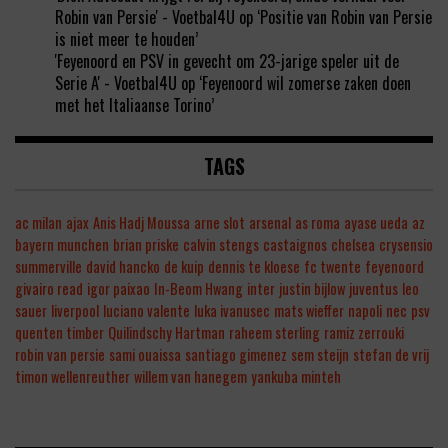
Robin van Persie' - Voetbal4U
op
‘Positie van Robin van Persie
is niet meer te houden’
'Feyenoord en PSV in gevecht om 23-jarige speler uit de
Serie A' - Voetbal4U
op
‘Feyenoord wil zomerse zaken doen
met het Italiaanse Torino’
TAGS
ac milan
ajax
Anis Hadj Moussa
arne slot
arsenal
as roma
ayase ueda
az
bayern munchen
brian priske
calvin stengs
castaignos
chelsea
crysensio
summerville
david hancko
de kuip
dennis te kloese
fc twente
feyenoord
givairo read
igor paixao
In-Beom Hwang
inter
justin bijlow
juventus
leo
sauer
liverpool
luciano valente
luka ivanusec
mats wieffer
napoli
nec
psv
quenten timber
Quilindschy Hartman
raheem sterling
ramiz zerrouki
robin van persie
sami ouaissa
santiago gimenez
sem steijn
stefan de vrij
timon wellenreuther
willem van hanegem
yankuba minteh