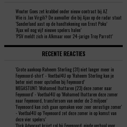
Wouter Goes zet krabbel onder nieuw contract bij AZ
Wie is Jan Virgili? De aanvaller die bij Ajax op de radar staat
‘Sunderland aast op de handtekening van Ernst Poku’
‘Ajax wil nog vijf nieuwe spelers halen’
‘PSV meldt zich in Alkmaar voor 24-jarige Troy Parrott’
RECENTE REACTIES
'Grote aankoop Raheem Sterling (31) niet langer meer in
Feyenoord-shirt' - Voetbal4U
op
‘Raheem Sterling kan je
beter niet meer opstellen bij Feyenoord’
MEGASTUNT: 'Mohamed Ihattaren (23) deze zomer naar
Feyenoord' - Voetbal4U
op
‘Mohamed Ihattaren deze zomer
naar Feyenoord, transfersom van onder de 3 miljoen’
'Feyenoord kan zich gaan opmaken voor zeer onrustige zomer'
- Voetbal4U
op
‘Feyenoord zet deze zomer in op komst van
deze vier spelers’
'Dick Advocaat krijgt rol bij Feyenoord, einde verhaal voor