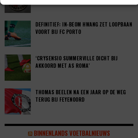
DEFINITIEF: IN-BEOM HWANG ZET LOOPBAAN
VOORT BIJ FC PORTO
‘CRYSENSIO SUMMERVILLE DICHT BIJ
AKKOORD MET AS ROMA’
THOMAS BEELEN NA EEN JAAR OP DE WEG
TERUG BIJ FEYENOORD
BINNENLANDS VOETBALNIEUWS