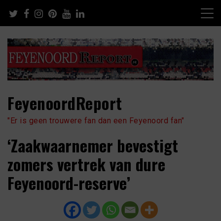
Skip
to
content
FeyenoordReport
"Er is geen trouwere fan dan een Feyenoord fan"
‘Zaakwaarnemer bevestigt
zomers vertrek van dure
Feyenoord-reserve’