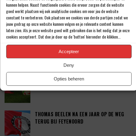
kunnen helpen. Naast functionele cookies die ervoor zorgen dat de website
goed werkt plaatsen wij ook analytische cookies om voor jou de website
‘SHAQUEEL VAN PERSIE BRENGT FEYENOORD
constant te verbeteren. Ook plaatsen we cookies van derde partijen zodat we
IETS EXTRA’S’
jouw gedrag op onze website kunnen volgen en je relevante content kunnen
laten zien. Als je onze website goed wilt gebruiken dan is het nodig dat je onze
cookies accepteert. Dat doe je door op de 'button' hieronder de klikken...
DEFINITIEF: IN-BEOM HWANG ZET LOOPBAAN
Accepteer
VOORT BIJ FC PORTO
Deny
Opties beheren
‘CRYSENSIO SUMMERVILLE DICHT BIJ
AKKOORD MET AS ROMA’
THOMAS BEELEN NA EEN JAAR OP DE WEG
TERUG BIJ FEYENOORD