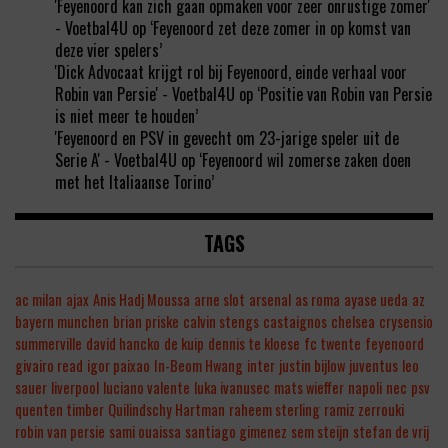
'Feyenoord kan zich gaan opmaken voor zeer onrustige zomer'
- Voetbal4U
op
‘Feyenoord zet deze zomer in op komst van
deze vier spelers’
'Dick Advocaat krijgt rol bij Feyenoord, einde verhaal voor
Robin van Persie' - Voetbal4U
op
‘Positie van Robin van Persie
is niet meer te houden’
'Feyenoord en PSV in gevecht om 23-jarige speler uit de
Serie A' - Voetbal4U
op
‘Feyenoord wil zomerse zaken doen
met het Italiaanse Torino’
TAGS
ac milan
ajax
Anis Hadj Moussa
arne slot
arsenal
as roma
ayase ueda
az
bayern munchen
brian priske
calvin stengs
castaignos
chelsea
crysensio
summerville
david hancko
de kuip
dennis te kloese
fc twente
feyenoord
givairo read
igor paixao
In-Beom Hwang
inter
justin bijlow
juventus
leo
sauer
liverpool
luciano valente
luka ivanusec
mats wieffer
napoli
nec
psv
quenten timber
Quilindschy Hartman
raheem sterling
ramiz zerrouki
robin van persie
sami ouaissa
santiago gimenez
sem steijn
stefan de vrij