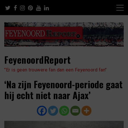
Skip
to
content
FeyenoordReport
"Er is geen trouwere fan dan een Feyenoord fan"
‘Na zijn Feyenoord-periode gaat
hij echt niet naar Ajax’