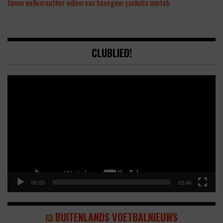
timon wellenreuther
willem van hanegem
yankuba minteh
CLUBLIED!
Video
Player
00:00
03:46
BUITENLANDS VOETBALNIEUWS