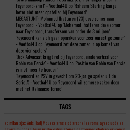
Feyenoord-shirt' - Voetbal4U
op
‘Raheem Sterling kan je
beter niet meer opstellen bij Feyenoord’
MEGASTUNT: 'Mohamed Ihattaren (23) deze zomer naar
Feyenoord' - Voetbal4U
op
‘Mohamed Ihattaren deze zomer
naar Feyenoord, transfersom van onder de 3 miljoen’
'Feyenoord kan zich gaan opmaken voor zeer onrustige zomer'
- Voetbal4U
op
‘Feyenoord zet deze zomer in op komst van
deze vier spelers’
'Dick Advocaat krijgt rol bij Feyenoord, einde verhaal voor
Robin van Persie' - Voetbal4U
op
‘Positie van Robin van Persie
is niet meer te houden’
'Feyenoord en PSV in gevecht om 23-jarige speler uit de
Serie A' - Voetbal4U
op
‘Feyenoord wil zomerse zaken doen
met het Italiaanse Torino’
TAGS
ac milan
ajax
Anis Hadj Moussa
arne slot
arsenal
as roma
ayase ueda
az
bayern munchen
brian priske
calvin stengs
castaignos
chelsea
crysensio