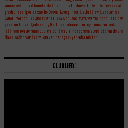
summerville
david hancko
de kuip
dennis te kloese
fc twente
feyenoord
givairo read
igor paixao
In-Beom Hwang
inter
justin bijlow
juventus
leo
sauer
liverpool
luciano valente
luka ivanusec
mats wieffer
napoli
nec
psv
quenten timber
Quilindschy Hartman
raheem sterling
ramiz zerrouki
robin van persie
sami ouaissa
santiago gimenez
sem steijn
stefan de vrij
timon wellenreuther
willem van hanegem
yankuba minteh
CLUBLIED!
Video
Player