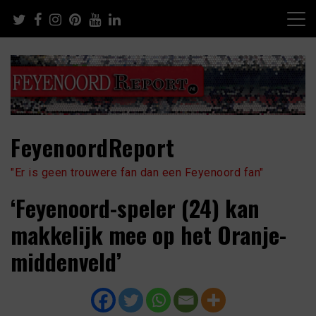
Skip
to
content
FeyenoordReport
"Er is geen trouwere fan dan een Feyenoord fan"
‘Feyenoord-speler (24) kan
makkelijk mee op het Oranje-
middenveld’