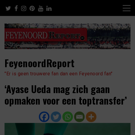
Skip
to
content
FeyenoordReport
"Er is geen trouwere fan dan een Feyenoord fan"
‘Ayase Ueda mag zich gaan
opmaken voor een toptransfer’