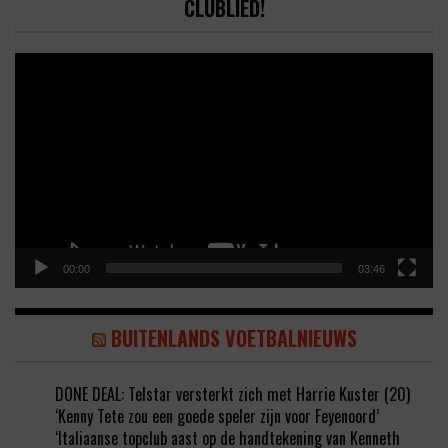
CLUBLIED!
Video
Player
00:00
03:46
BUITENLANDS VOETBALNIEUWS
DONE DEAL: Telstar versterkt zich met Harrie Kuster (20)
‘Kenny Tete zou een goede speler zijn voor Feyenoord’
‘Italiaanse topclub aast op de handtekening van Kenneth