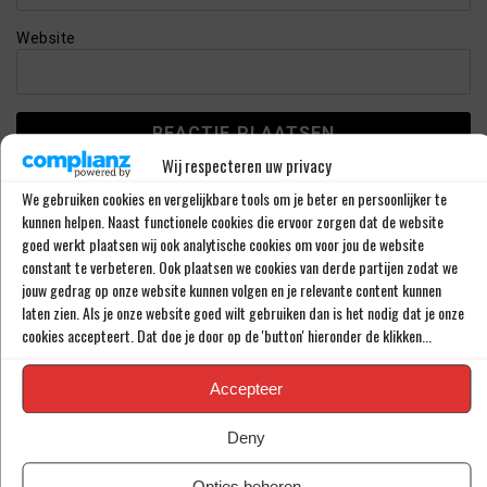
Website
Wij respecteren uw privacy
We gebruiken cookies en vergelijkbare tools om je beter en persoonlijker te
kunnen helpen. Naast functionele cookies die ervoor zorgen dat de website
LAATSTE BERICHTEN
goed werkt plaatsen wij ook analytische cookies om voor jou de website
constant te verbeteren. Ook plaatsen we cookies van derde partijen zodat we
jouw gedrag op onze website kunnen volgen en je relevante content kunnen
‘RAHEEM STERLING STAAT VOOR
laten zien. Als je onze website goed wilt gebruiken dan is het nodig dat je onze
OPMERKELIJK NIEUW AVONTUUR’
cookies accepteert. Dat doe je door op de 'button' hieronder de klikken...
Accepteer
‘SHAQUEEL VAN PERSIE BRENGT FEYENOORD
Deny
IETS EXTRA’S’
Opties beheren