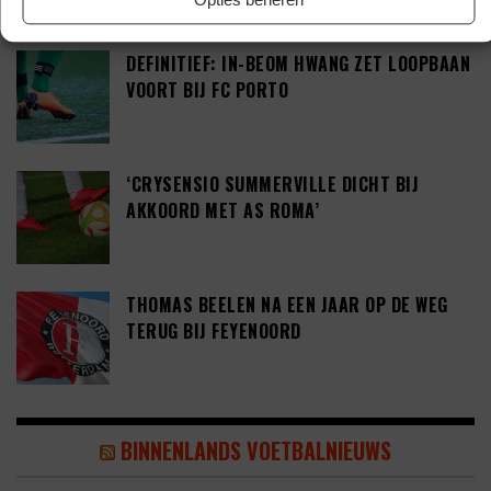
DEFINITIEF: IN-BEOM HWANG ZET LOOPBAAN
VOORT BIJ FC PORTO
‘CRYSENSIO SUMMERVILLE DICHT BIJ
AKKOORD MET AS ROMA’
THOMAS BEELEN NA EEN JAAR OP DE WEG
TERUG BIJ FEYENOORD
BINNENLANDS VOETBALNIEUWS