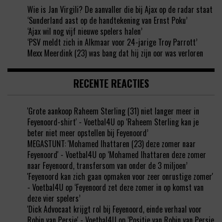
Wie is Jan Virgili? De aanvaller die bij Ajax op de radar staat
‘Sunderland aast op de handtekening van Ernst Poku’
‘Ajax wil nog vijf nieuwe spelers halen’
‘PSV meldt zich in Alkmaar voor 24-jarige Troy Parrott’
Mexx Meerdink (23) was bang dat hij zijn oor was verloren
RECENTE REACTIES
'Grote aankoop Raheem Sterling (31) niet langer meer in
Feyenoord-shirt' - Voetbal4U
op
‘Raheem Sterling kan je
beter niet meer opstellen bij Feyenoord’
MEGASTUNT: 'Mohamed Ihattaren (23) deze zomer naar
Feyenoord' - Voetbal4U
op
‘Mohamed Ihattaren deze zomer
naar Feyenoord, transfersom van onder de 3 miljoen’
'Feyenoord kan zich gaan opmaken voor zeer onrustige zomer'
- Voetbal4U
op
‘Feyenoord zet deze zomer in op komst van
deze vier spelers’
'Dick Advocaat krijgt rol bij Feyenoord, einde verhaal voor
Robin van Persie' - Voetbal4U
op
‘Positie van Robin van Persie