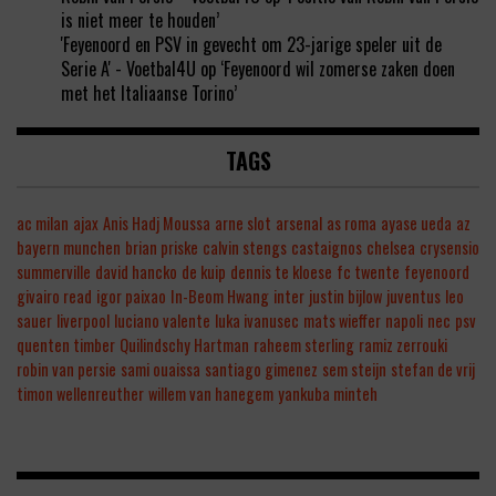
is niet meer te houden’
'Feyenoord en PSV in gevecht om 23-jarige speler uit de
Serie A' - Voetbal4U
op
‘Feyenoord wil zomerse zaken doen
met het Italiaanse Torino’
TAGS
ac milan
ajax
Anis Hadj Moussa
arne slot
arsenal
as roma
ayase ueda
az
bayern munchen
brian priske
calvin stengs
castaignos
chelsea
crysensio
summerville
david hancko
de kuip
dennis te kloese
fc twente
feyenoord
givairo read
igor paixao
In-Beom Hwang
inter
justin bijlow
juventus
leo
sauer
liverpool
luciano valente
luka ivanusec
mats wieffer
napoli
nec
psv
quenten timber
Quilindschy Hartman
raheem sterling
ramiz zerrouki
robin van persie
sami ouaissa
santiago gimenez
sem steijn
stefan de vrij
timon wellenreuther
willem van hanegem
yankuba minteh