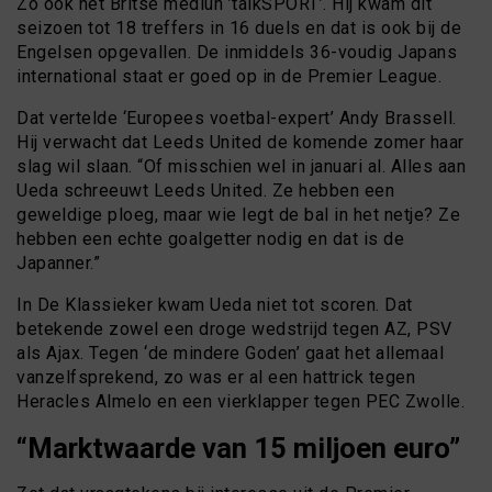
Zo ook het Britse mediun ’talkSPORT’. Hij kwam dit
seizoen tot 18 treffers in 16 duels en dat is ook bij de
Engelsen opgevallen. De inmiddels 36-voudig Japans
international staat er goed op in de Premier League.
Dat vertelde ‘Europees voetbal-expert’ Andy Brassell.
Hij verwacht dat Leeds United de komende zomer haar
slag wil slaan. “Of misschien wel in januari al. Alles aan
Ueda schreeuwt Leeds United. Ze hebben een
geweldige ploeg, maar wie legt de bal in het netje? Ze
hebben een echte goalgetter nodig en dat is de
Japanner.”
In De Klassieker kwam Ueda niet tot scoren. Dat
betekende zowel een droge wedstrijd tegen AZ, PSV
als Ajax. Tegen ‘de mindere Goden’ gaat het allemaal
vanzelfsprekend, zo was er al een hattrick tegen
Heracles Almelo en een vierklapper tegen PEC Zwolle.
“Marktwaarde van 15 miljoen euro”