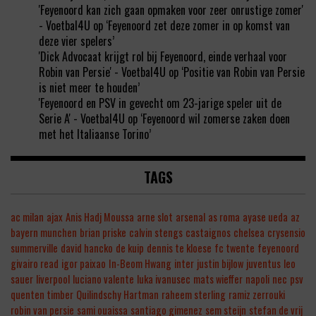
'Feyenoord kan zich gaan opmaken voor zeer onrustige zomer'
- Voetbal4U
op
‘Feyenoord zet deze zomer in op komst van
deze vier spelers’
'Dick Advocaat krijgt rol bij Feyenoord, einde verhaal voor
Robin van Persie' - Voetbal4U
op
‘Positie van Robin van Persie
is niet meer te houden’
'Feyenoord en PSV in gevecht om 23-jarige speler uit de
Serie A' - Voetbal4U
op
‘Feyenoord wil zomerse zaken doen
met het Italiaanse Torino’
TAGS
ac milan
ajax
Anis Hadj Moussa
arne slot
arsenal
as roma
ayase ueda
az
bayern munchen
brian priske
calvin stengs
castaignos
chelsea
crysensio
summerville
david hancko
de kuip
dennis te kloese
fc twente
feyenoord
givairo read
igor paixao
In-Beom Hwang
inter
justin bijlow
juventus
leo
sauer
liverpool
luciano valente
luka ivanusec
mats wieffer
napoli
nec
psv
quenten timber
Quilindschy Hartman
raheem sterling
ramiz zerrouki
robin van persie
sami ouaissa
santiago gimenez
sem steijn
stefan de vrij