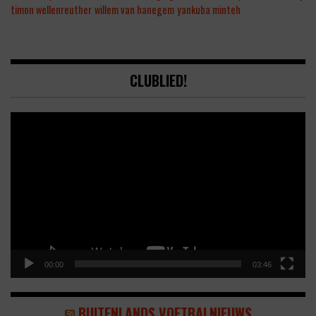
timon wellenreuther
willem van hanegem
yankuba minteh
CLUBLIED!
Video
Player
00:00
03:46
BUITENLANDS VOETBALNIEUWS