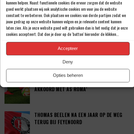
kunnen helpen. Naast functionele cookies die ervoor zorgen dat de website
goed werkt plaatsen wij ook analytische cookies om voor jou de website
constant te verbeteren. Ook plaatsen we cookies van derde partijen zodat we
‘SHAQUEEL VAN PERSIE BRENGT FEYENOORD
jouw gedrag op onze website kunnen volgen en je relevante content kunnen
IETS EXTRA’S’
laten zien. Als je onze website goed wilt gebruiken dan is het nodig dat je onze
cookies accepteert. Dat doe je door op de 'button' hieronder de klikken...
DEFINITIEF: IN-BEOM HWANG ZET LOOPBAAN
Accepteer
VOORT BIJ FC PORTO
Deny
Opties beheren
‘CRYSENSIO SUMMERVILLE DICHT BIJ
AKKOORD MET AS ROMA’
THOMAS BEELEN NA EEN JAAR OP DE WEG
TERUG BIJ FEYENOORD