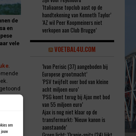
‘Italiaanse topclub aast op de
handtekening van Kenneth Taylor’
nnen de
‘AZ wil Peer Koopmeiners niet
sa en
verkopen aan Club Brugge’
opese
aar vele
VOETBAL4U.COM
juke
.
‘Ivan Perisic (37) aangeboden bij
komende
Europese grootmacht’
ek.
‘PSV twijfelt over bod van kleine
 getoond
acht miljoen euro’
‘PSG komt terug bij Ajax met bod
van 55 miljoen euro’
 naar
Ajax is nog niet klaar op de
transfermarkt: ‘Nieuw kanon is
okies om
aanstaande’
 jouw
Groen licht: ‘Oranje-spits (24) lijkt
vernam