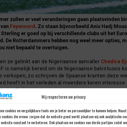
mer zullen er veel veranderingen gaan plaatsvinden bi
e van
Feyenoord
. Zo staan bijvoorbeeld Anis Hadj Mous
terling er goed op bij verschillende clubs uit het Eur
ld. De Rotterdammers hebben nog weel meer opties, m
u niet bepaald te overtuigen.
en ze gelinkt aan de Nigeriaanse aanvaller
Chedira E
 CF is namelijk bereid om de Nigeriaanse balvirtuoos 
e verkopen, zo schrijven de Spaanse kranten deze we
rd heeft in het verleden al meerdere keren interesse
-jarige Ejuke.
Wij respecteren uw privacy
ira Ejuke deze zomer van Sevilla
en cookies en vergelijkbare tools om je beter en persoonlijker te kunnen helpen. Naast
noord”
e cookies die ervoor zorgen dat de website goed werkt plaatsen wij ook analytische co
e website constant te verbeteren. Ook plaatsen we cookies van derde partijen zodat we
tekende Ejuke nog bij Sevilla, dat hem transfervrij o