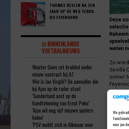
THOMAS BEELEN NA EEN
JAAR OP DE WEG TERUG
BIJ FEYENOORD
Deze zo
selecti
Raheem S
speelve
BINNENLANDS
weten no
VOETBALNIEUWS
Zo word
Wouter Goes zet krabbel onder
Sevilla
nieuw contract bij AZ
zomer t
Wie is Jan Virgili? De aanvaller die
Feyenoo
bij Ajax op de radar staat
in de 28
‘Sunderland aast op de
handtekening van Ernst Poku’
“Ched
‘Ajax wil nog vijf nieuwe spelers
We gebruik
Feye
halen’
functionel
‘PSV meldt zich in Alkmaar voor
voor jou d
In 2024 