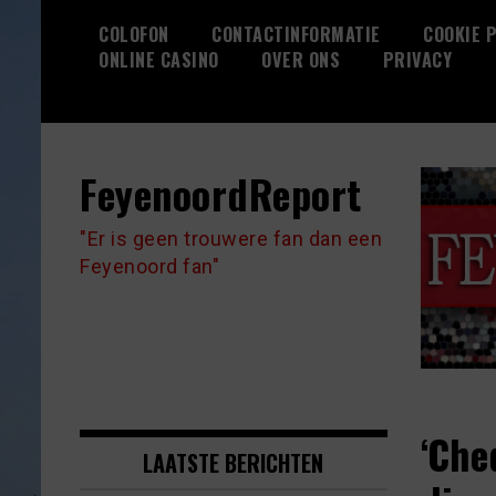
Skip
COLOFON
CONTACTINFORMATIE
COOKIE P
to
ONLINE CASINO
OVER ONS
PRIVACY
content
FeyenoordReport
"Er is geen trouwere fan dan een
Feyenoord fan"
‘Che
LAATSTE BERICHTEN