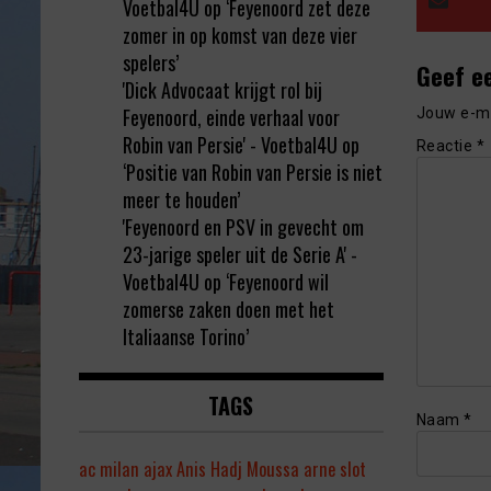
Voetbal4U
op
‘Feyenoord zet deze
zomer in op komst van deze vier
spelers’
Geef e
'Dick Advocaat krijgt rol bij
Feyenoord, einde verhaal voor
Jouw e-ma
Robin van Persie' - Voetbal4U
op
Reactie
*
‘Positie van Robin van Persie is niet
meer te houden’
'Feyenoord en PSV in gevecht om
23-jarige speler uit de Serie A' -
Voetbal4U
op
‘Feyenoord wil
zomerse zaken doen met het
Italiaanse Torino’
TAGS
Naam
*
ac milan
ajax
Anis Hadj Moussa
arne slot