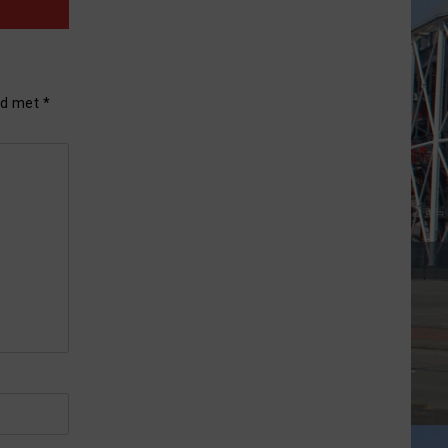
rd met
*