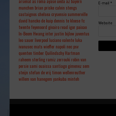
arsenal
as roma
ayase ueda
az
bayern
E-mail
*
munchen
brian priske
calvin stengs
castaignos
chelsea
crysensio summerville
david hancko
de kuip
dennis te kloese
fc
Website
twente
feyenoord
givairo read
igor paixao
In-Beom Hwang
inter
justin bijlow
juventus
leo sauer
liverpool
luciano valente
luka
ivanusec
mats wieffer
napoli
nec
psv
quenten timber
Quilindschy Hartman
raheem sterling
ramiz zerrouki
robin van
persie
sami ouaissa
santiago gimenez
sem
steijn
stefan de vrij
timon wellenreuther
willem van hanegem
yankuba minteh