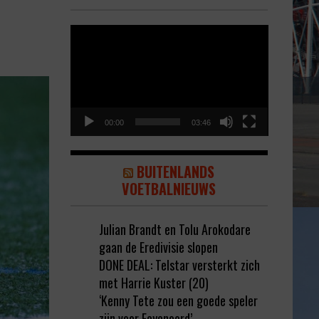
Video
Player
00:00
03:46
BUITENLANDS
VOETBALNIEUWS
Julian Brandt en Tolu Arokodare
gaan de Eredivisie slopen
DONE DEAL: Telstar versterkt zich
met Harrie Kuster (20)
‘Kenny Tete zou een goede speler
zijn voor Feyenoord’