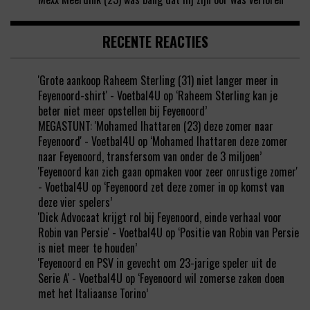
RECENTE REACTIES
'Grote aankoop Raheem Sterling (31) niet langer meer in
Feyenoord-shirt' - Voetbal4U
op
‘Raheem Sterling kan je
beter niet meer opstellen bij Feyenoord’
MEGASTUNT: 'Mohamed Ihattaren (23) deze zomer naar
Feyenoord' - Voetbal4U
op
‘Mohamed Ihattaren deze zomer
naar Feyenoord, transfersom van onder de 3 miljoen’
'Feyenoord kan zich gaan opmaken voor zeer onrustige zomer'
- Voetbal4U
op
‘Feyenoord zet deze zomer in op komst van
deze vier spelers’
'Dick Advocaat krijgt rol bij Feyenoord, einde verhaal voor
Robin van Persie' - Voetbal4U
op
‘Positie van Robin van Persie
is niet meer te houden’
'Feyenoord en PSV in gevecht om 23-jarige speler uit de
Serie A' - Voetbal4U
op
‘Feyenoord wil zomerse zaken doen
met het Italiaanse Torino’