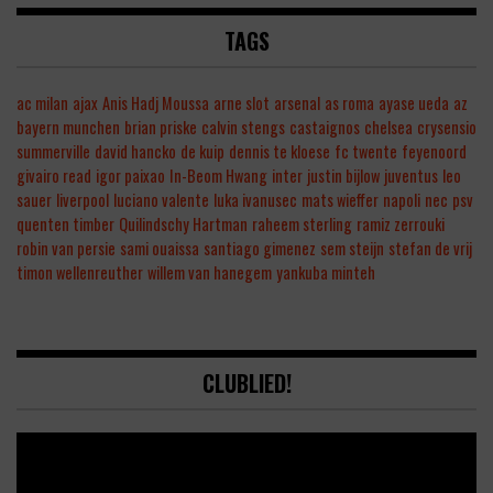
TAGS
ac milan
ajax
Anis Hadj Moussa
arne slot
arsenal
as roma
ayase ueda
az
bayern munchen
brian priske
calvin stengs
castaignos
chelsea
crysensio
summerville
david hancko
de kuip
dennis te kloese
fc twente
feyenoord
givairo read
igor paixao
In-Beom Hwang
inter
justin bijlow
juventus
leo
sauer
liverpool
luciano valente
luka ivanusec
mats wieffer
napoli
nec
psv
quenten timber
Quilindschy Hartman
raheem sterling
ramiz zerrouki
robin van persie
sami ouaissa
santiago gimenez
sem steijn
stefan de vrij
timon wellenreuther
willem van hanegem
yankuba minteh
CLUBLIED!
Video
Player