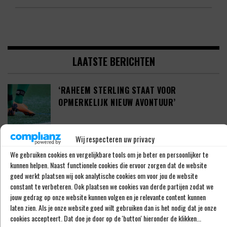
LAATSTE BERICHTEN
‘RAHEEM STERLING STAAT VOOR
OPMERKELIJK NIEUW AVONTUUR’
Wij respecteren uw privacy
‘SHAQUEEL VAN PERSIE BRENGT FEYENOORD
We gebruiken cookies en vergelijkbare tools om je beter en persoonlijker te
IETS EXTRA’S’
kunnen helpen. Naast functionele cookies die ervoor zorgen dat de website
goed werkt plaatsen wij ook analytische cookies om voor jou de website
constant te verbeteren. Ook plaatsen we cookies van derde partijen zodat we
jouw gedrag op onze website kunnen volgen en je relevante content kunnen
DEFINITIEF: IN-BEOM HWANG ZET LOOPBAAN
laten zien. Als je onze website goed wilt gebruiken dan is het nodig dat je onze
VOORT BIJ FC PORTO
cookies accepteert. Dat doe je door op de 'button' hieronder de klikken...