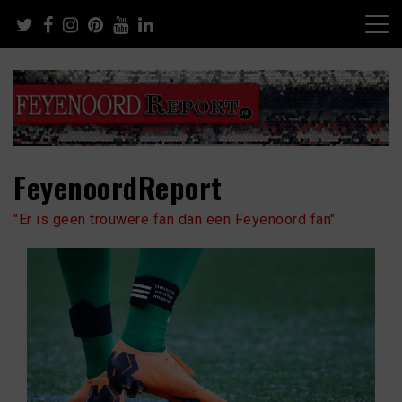
Skip
to
content
FeyenoordReport
"Er is geen trouwere fan dan een Feyenoord fan"