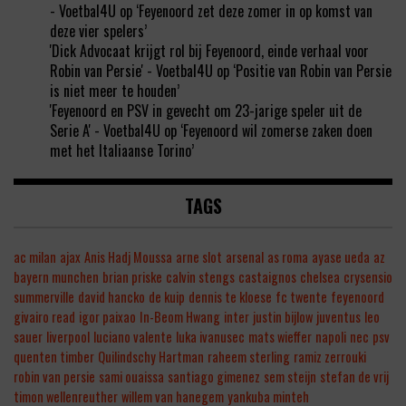
- Voetbal4U
op
‘Feyenoord zet deze zomer in op komst van
deze vier spelers’
'Dick Advocaat krijgt rol bij Feyenoord, einde verhaal voor
Robin van Persie' - Voetbal4U
op
‘Positie van Robin van Persie
is niet meer te houden’
'Feyenoord en PSV in gevecht om 23-jarige speler uit de
Serie A' - Voetbal4U
op
‘Feyenoord wil zomerse zaken doen
met het Italiaanse Torino’
TAGS
ac milan
ajax
Anis Hadj Moussa
arne slot
arsenal
as roma
ayase ueda
az
bayern munchen
brian priske
calvin stengs
castaignos
chelsea
crysensio
summerville
david hancko
de kuip
dennis te kloese
fc twente
feyenoord
givairo read
igor paixao
In-Beom Hwang
inter
justin bijlow
juventus
leo
sauer
liverpool
luciano valente
luka ivanusec
mats wieffer
napoli
nec
psv
quenten timber
Quilindschy Hartman
raheem sterling
ramiz zerrouki
robin van persie
sami ouaissa
santiago gimenez
sem steijn
stefan de vrij
timon wellenreuther
willem van hanegem
yankuba minteh