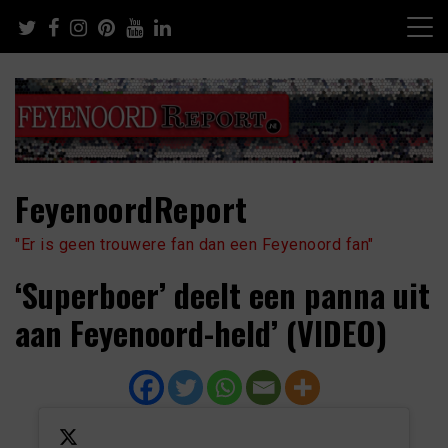
Skip
to
content
FeyenoordReport
"Er is geen trouwere fan dan een Feyenoord fan"
‘Superboer’ deelt een panna uit
aan Feyenoord-held’ (VIDEO)