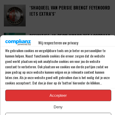
‘SHAQUEEL VAN PERSIE BRENGT FEYENOORD
IETS EXTRA’S’
DEFINITIEF: IN-BEOM HWANG ZET LOOPBAAN
VOORT BIJ FC PORTO
Wij respecteren uw privacy
We gebruiken cookies en vergelijkbare tools om je beter en persoonlijker te
kunnen helpen. Naast functionele cookies die ervoor zorgen dat de website
goed werkt plaatsen wij ook analytische cookies om voor jou de website
‘CRYSENSIO SUMMERVILLE DICHT BIJ
constant te verbeteren. Ook plaatsen we cookies van derde partijen zodat we
AKKOORD MET AS ROMA’
jouw gedrag op onze website kunnen volgen en je relevante content kunnen
laten zien. Als je onze website goed wilt gebruiken dan is het nodig dat je onze
cookies accepteert. Dat doe je door op de 'button' hieronder de klikken...
THOMAS BEELEN NA EEN JAAR OP DE WEG
Accepteer
TERUG BIJ FEYENOORD
Deny