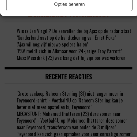
Opties beheren
BINNENLANDS VOETBALNIEUWS
Wie is Jan Virgili? De aanvaller die bij Ajax op de radar staat
‘Sunderland aast op de handtekening van Ernst Poku’
‘Ajax wil nog vijf nieuwe spelers halen’
‘PSV meldt zich in Alkmaar voor 24-jarige Troy Parrott’
Mexx Meerdink (23) was bang dat hij zijn oor was verloren
RECENTE REACTIES
'Grote aankoop Raheem Sterling (31) niet langer meer in
Feyenoord-shirt' - Voetbal4U
op
‘Raheem Sterling kan je
beter niet meer opstellen bij Feyenoord’
MEGASTUNT: 'Mohamed Ihattaren (23) deze zomer naar
Feyenoord' - Voetbal4U
op
‘Mohamed Ihattaren deze zomer
naar Feyenoord, transfersom van onder de 3 miljoen’
'Feyenoord kan zich gaan opmaken voor zeer onrustige zomer'