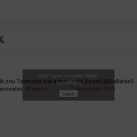
Click 'I agree' to enable Twitter
Ik zou Toornstra ook eens
— Gé Barkel (@GeBarkel)
Cookie Policy
wisselen.
#feypec
1 december 2019
I agree