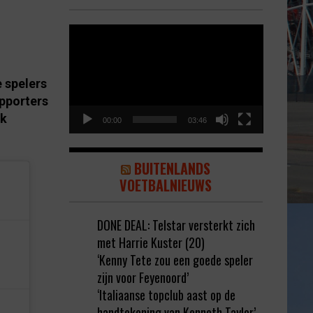
Video
Player
 spelers
pporters
jk
00:00
03:46
BUITENLANDS
VOETBALNIEUWS
DONE DEAL: Telstar versterkt zich
met Harrie Kuster (20)
‘Kenny Tete zou een goede speler
zijn voor Feyenoord’
‘Italiaanse topclub aast op de
handtekening van Kenneth Taylor’