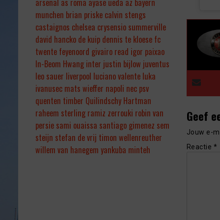
arsenal
as roma
ayase ueda
az
bayern
munchen
brian priske
calvin stengs
castaignos
chelsea
crysensio summerville
david hancko
de kuip
dennis te kloese
fc
twente
feyenoord
givairo read
igor paixao
In-Beom Hwang
inter
justin bijlow
juventus
leo sauer
liverpool
luciano valente
luka
ivanusec
mats wieffer
napoli
nec
psv
quenten timber
Quilindschy Hartman
raheem sterling
ramiz zerrouki
robin van
Geef e
persie
sami ouaissa
santiago gimenez
sem
Jouw e-ma
steijn
stefan de vrij
timon wellenreuther
Reactie
*
willem van hanegem
yankuba minteh