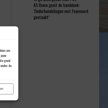
AS Roma gooit de handdoek:
‘Onderhandelingen met Feyenoord
gestaakt’
okies om
 jouw
site goed
eronder de
en