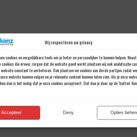
Wij respecteren uw privacy
en cookies en vergelijkbare tools om je beter en persoonlijker te kunnen helpen. Naast
e cookies die ervoor zorgen dat de website goed werkt plaatsen wij ook analytische co
e website constant te verbeteren. Ook plaatsen we cookies van derde partijen zodat we
onze website kunnen volgen en je relevante content kunnen laten zien. Als je onze web
iken dan is het nodig dat je onze cookies accepteert. Dat doe je door op de 'button' hi
Click 'I agree' to enable Twitter
Loopt er ook echt verloren bij hè,
— fouad (@foedje)
Cookie Policy
die Toornstra… Jezus!
#feypec
1 december 2019
I agree
Accepteer
Deny
Opties beher