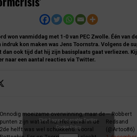
ormcrisis’
rd won vanmiddag met 1-0 van PEC Zwolle. Één van de
n indruk kon maken was Jens Toornstra. Volgens de su
 dan ook tijd dat hij zijn basisplaats gaat verliezen. Ki
r naar een aantal reacties via Twitter.
Onnodig moeizame overwinning, maar de
— Robbert
Click 'I agree' to enable Twitter
punten zijn wat telt nu. Het verval in de
Redsand
Cookie Policy
2de helft was wel schokkend. Vooral
(@Artoo86)
Botteghin, Fer en Toornstra erg slecht.
1 december