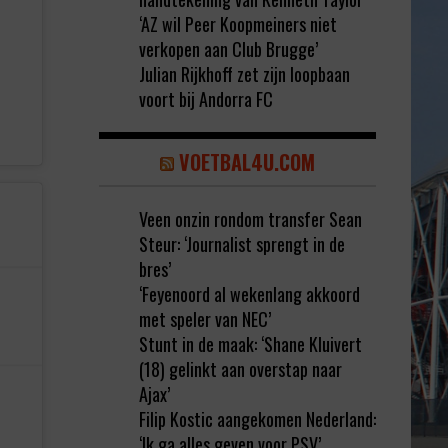
‘AZ wil Peer Koopmeiners niet
verkopen aan Club Brugge’
Julian Rijkhoff zet zijn loopbaan
voort bij Andorra FC
VOETBAL4U.COM
Veen onzin rondom transfer Sean
Steur: ‘Journalist sprengt in de
bres’
‘Feyenoord al wekenlang akkoord
met speler van NEC’
Stunt in de maak: ‘Shane Kluivert
(18) gelinkt aan overstap naar
)
Ajax’
Filip Kostic aangekomen Nederland:
‘Ik ga alles geven voor PSV’