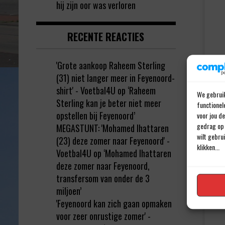
hij zijn oor was verloren
RECENTE REACTIES
'Grote aankoop Raheem Sterling
(31) niet langer meer in Feyenoord-
shirt' - Voetbal4U
op
‘Raheem
We gebruik
Sterling kan je beter niet meer
functionel
opstellen bij Feyenoord’
voor jou d
gedrag op 
MEGASTUNT: 'Mohamed Ihattaren
wilt gebru
(23) deze zomer naar Feyenoord' -
klikken...
Voetbal4U
op
‘Mohamed Ihattaren
deze zomer naar Feyenoord,
transfersom van onder de 3
miljoen’
'Feyenoord kan zich gaan opmaken
voor zeer onrustige zomer' -