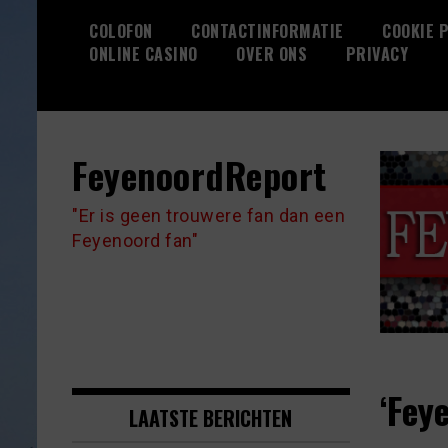
Skip
COLOFON
CONTACTINFORMATIE
COOKIE P
to
ONLINE CASINO
OVER ONS
PRIVACY
content
FeyenoordReport
"Er is geen trouwere fan dan een
Feyenoord fan"
‘Fey
LAATSTE BERICHTEN