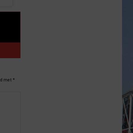
rd met
*