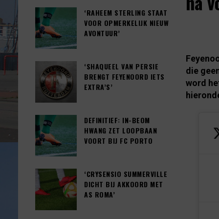
na v
‘RAHEEM STERLING STAAT
VOOR OPMERKELIJK NIEUW
AVONTUUR’
Feyenoo
‘SHAQUEEL VAN PERSIE
die gee
BRENGT FEYENOORD IETS
word het
EXTRA’S’
hieronde
DEFINITIEF: IN-BEOM
HWANG ZET LOOPBAAN
VOORT BIJ FC PORTO
‘CRYSENSIO SUMMERVILLE
DICHT BIJ AKKOORD MET
AS ROMA’