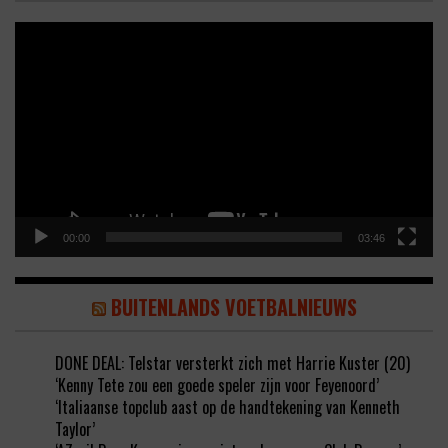
Video
Player
00:00
03:46
BUITENLANDS VOETBALNIEUWS
DONE DEAL: Telstar versterkt zich met Harrie Kuster (20)
‘Kenny Tete zou een goede speler zijn voor Feyenoord’
‘Italiaanse topclub aast op de handtekening van Kenneth
Taylor’