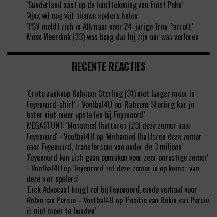
‘Sunderland aast op de handtekening van Ernst Poku’
‘Ajax wil nog vijf nieuwe spelers halen’
‘PSV meldt zich in Alkmaar voor 24-jarige Troy Parrott’
Mexx Meerdink (23) was bang dat hij zijn oor was verloren
RECENTE REACTIES
'Grote aankoop Raheem Sterling (31) niet langer meer in
Feyenoord-shirt' - Voetbal4U
op
‘Raheem Sterling kan je
beter niet meer opstellen bij Feyenoord’
MEGASTUNT: 'Mohamed Ihattaren (23) deze zomer naar
Feyenoord' - Voetbal4U
op
‘Mohamed Ihattaren deze zomer
naar Feyenoord, transfersom van onder de 3 miljoen’
'Feyenoord kan zich gaan opmaken voor zeer onrustige zomer'
- Voetbal4U
op
‘Feyenoord zet deze zomer in op komst van
deze vier spelers’
'Dick Advocaat krijgt rol bij Feyenoord, einde verhaal voor
Robin van Persie' - Voetbal4U
op
‘Positie van Robin van Persie
is niet meer te houden’