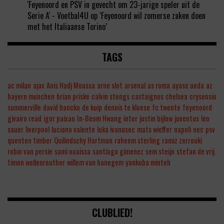
'Feyenoord en PSV in gevecht om 23-jarige speler uit de
Serie A' - Voetbal4U
op
‘Feyenoord wil zomerse zaken doen
met het Italiaanse Torino’
TAGS
ac milan
ajax
Anis Hadj Moussa
arne slot
arsenal
as roma
ayase ueda
az
bayern munchen
brian priske
calvin stengs
castaignos
chelsea
crysensio
summerville
david hancko
de kuip
dennis te kloese
fc twente
feyenoord
givairo read
igor paixao
In-Beom Hwang
inter
justin bijlow
juventus
leo
sauer
liverpool
luciano valente
luka ivanusec
mats wieffer
napoli
nec
psv
quenten timber
Quilindschy Hartman
raheem sterling
ramiz zerrouki
robin van persie
sami ouaissa
santiago gimenez
sem steijn
stefan de vrij
timon wellenreuther
willem van hanegem
yankuba minteh
CLUBLIED!