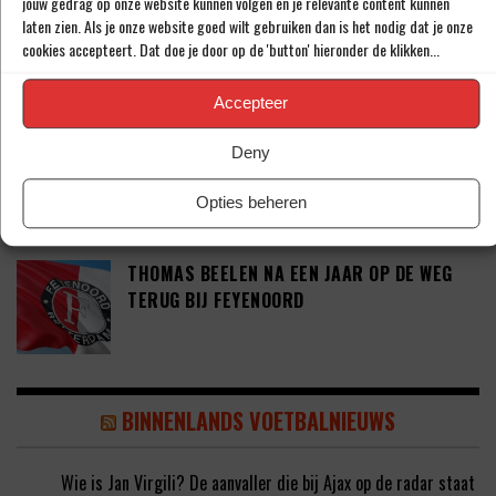
jouw gedrag op onze website kunnen volgen en je relevante content kunnen
laten zien. Als je onze website goed wilt gebruiken dan is het nodig dat je onze
DEFINITIEF: IN-BEOM HWANG ZET LOOPBAAN
cookies accepteert. Dat doe je door op de 'button' hieronder de klikken...
VOORT BIJ FC PORTO
Accepteer
‘CRYSENSIO SUMMERVILLE DICHT BIJ
Deny
AKKOORD MET AS ROMA’
Opties beheren
THOMAS BEELEN NA EEN JAAR OP DE WEG
TERUG BIJ FEYENOORD
BINNENLANDS VOETBALNIEUWS
Wie is Jan Virgili? De aanvaller die bij Ajax op de radar staat