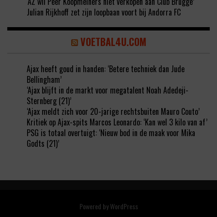
‘AZ wil Peer Koopmeiners niet verkopen aan Club Brugge’
Julian Rijkhoff zet zijn loopbaan voort bij Andorra FC
VOETBAL4U.COM
Ajax heeft goud in handen: ‘Betere techniek dan Jude
Bellingham’
‘Ajax blijft in de markt voor megatalent Noah Adedeji-
Sternberg (21)’
‘Ajax meldt zich voor 20-jarige rechtsbuiten Mauro Couto’
Kritiek op Ajax-spits Marcos Leonardo: ‘Kan wel 3 kilo van af’
PSG is totaal overtuigt: ‘Nieuw bod in de maak voor Mika
Godts (21)’
Powered by
WordPress