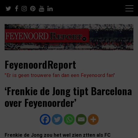
Skip
to
content
FeyenoordReport
"Er is geen trouwere fan dan een Feyenoord fan"
‘Frenkie de Jong tipt Barcelona
over Feyenoorder’
Frenkie de Jong zou het wel zien ztten als FC