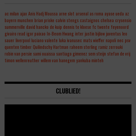
ac milan
ajax
Anis Hadj Moussa
arne slot
arsenal
as roma
ayase ueda
az
bayern munchen
brian priske
calvin stengs
castaignos
chelsea
crysensio
summerville
david hancko
de kuip
dennis te kloese
fc twente
feyenoord
givairo read
igor paixao
In-Beom Hwang
inter
justin bijlow
juventus
leo
sauer
liverpool
luciano valente
luka ivanusec
mats wieffer
napoli
nec
psv
quenten timber
Quilindschy Hartman
raheem sterling
ramiz zerrouki
robin van persie
sami ouaissa
santiago gimenez
sem steijn
stefan de vrij
timon wellenreuther
willem van hanegem
yankuba minteh
CLUBLIED!
Video
Player