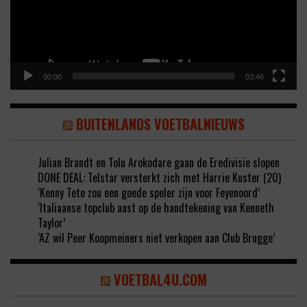
00:00
03:46
BUITENLANDS VOETBALNIEUWS
Julian Brandt en Tolu Arokodare gaan de Eredivisie slopen
DONE DEAL: Telstar versterkt zich met Harrie Kuster (20)
‘Kenny Tete zou een goede speler zijn voor Feyenoord’
‘Italiaanse topclub aast op de handtekening van Kenneth
Taylor’
‘AZ wil Peer Koopmeiners niet verkopen aan Club Brugge’
VOETBAL4U.COM