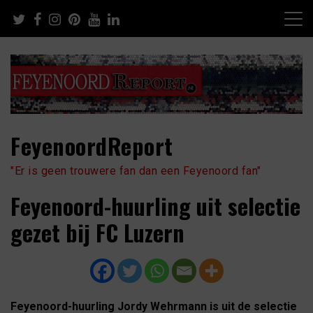
Skip
to
content
FeyenoordReport
"Er is geen trouwere fan dan een Feyenoord fan"
Feyenoord-huurling uit selectie
gezet bij FC Luzern
Feyenoord-huurling Jordy Wehrmann is uit de selectie