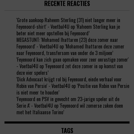
RECENTE REACTIES
'Grote aankoop Raheem Sterling (31) niet langer meer in
Feyenoord-shirt' - Voetbal4U
op
‘Raheem Sterling kan je
beter niet meer opstellen bij Feyenoord’
MEGASTUNT: 'Mohamed Ihattaren (23) deze zomer naar
Feyenoord' - Voetbal4U
op
‘Mohamed Ihattaren deze zomer
naar Feyenoord, transfersom van onder de 3 miljoen’
'Feyenoord kan zich gaan opmaken voor zeer onrustige zomer'
- Voetbal4U
op
‘Feyenoord zet deze zomer in op komst van
deze vier spelers’
'Dick Advocaat krijgt rol bij Feyenoord, einde verhaal voor
Robin van Persie' - Voetbal4U
op
‘Positie van Robin van Persie
is niet meer te houden’
'Feyenoord en PSV in gevecht om 23-jarige speler uit de
Serie A' - Voetbal4U
op
‘Feyenoord wil zomerse zaken doen
met het Italiaanse Torino’
TAGS