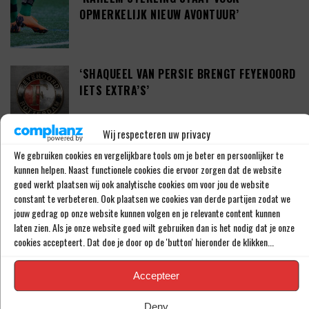
OPMERKELIJK NIEUW AVONTUUR’
‘SHAQUEEL VAN PERSIE BRENGT FEYENOORD
IETS EXTRA’S’
Wij respecteren uw privacy
DEFINITIEF: IN-BEOM HWANG ZET LOOPBAAN
We gebruiken cookies en vergelijkbare tools om je beter en persoonlijker te
VOORT BIJ FC PORTO
kunnen helpen. Naast functionele cookies die ervoor zorgen dat de website
goed werkt plaatsen wij ook analytische cookies om voor jou de website
constant te verbeteren. Ook plaatsen we cookies van derde partijen zodat we
jouw gedrag op onze website kunnen volgen en je relevante content kunnen
‘CRYSENSIO SUMMERVILLE DICHT BIJ
laten zien. Als je onze website goed wilt gebruiken dan is het nodig dat je onze
AKKOORD MET AS ROMA’
cookies accepteert. Dat doe je door op de 'button' hieronder de klikken...
Accepteer
THOMAS BEELEN NA EEN JAAR OP DE WEG
Deny