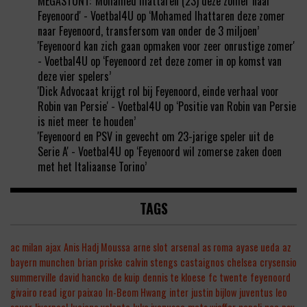
MEGASTUNT: 'Mohamed Ihattaren (23) deze zomer naar
Feyenoord' - Voetbal4U
op
‘Mohamed Ihattaren deze zomer
naar Feyenoord, transfersom van onder de 3 miljoen’
'Feyenoord kan zich gaan opmaken voor zeer onrustige zomer'
- Voetbal4U
op
‘Feyenoord zet deze zomer in op komst van
deze vier spelers’
'Dick Advocaat krijgt rol bij Feyenoord, einde verhaal voor
Robin van Persie' - Voetbal4U
op
‘Positie van Robin van Persie
is niet meer te houden’
'Feyenoord en PSV in gevecht om 23-jarige speler uit de
Serie A' - Voetbal4U
op
‘Feyenoord wil zomerse zaken doen
met het Italiaanse Torino’
TAGS
ac milan
ajax
Anis Hadj Moussa
arne slot
arsenal
as roma
ayase ueda
az
bayern munchen
brian priske
calvin stengs
castaignos
chelsea
crysensio
summerville
david hancko
de kuip
dennis te kloese
fc twente
feyenoord
givairo read
igor paixao
In-Beom Hwang
inter
justin bijlow
juventus
leo