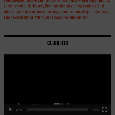
sauer
liverpool
luciano valente
luka ivanusec
mats wieffer
napoli
nec
psv
quenten timber
Quilindschy Hartman
raheem sterling
ramiz zerrouki
robin van persie
sami ouaissa
santiago gimenez
sem steijn
stefan de vrij
timon wellenreuther
willem van hanegem
yankuba minteh
CLUBLIED!
Video
Player
00:00
03:46