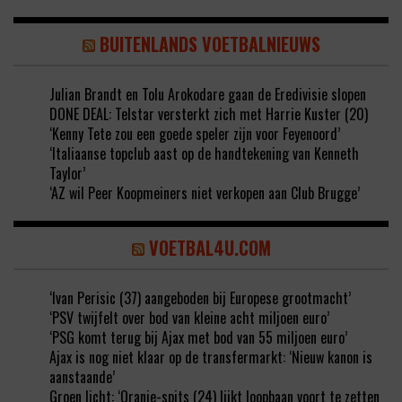
BUITENLANDS VOETBALNIEUWS
Julian Brandt en Tolu Arokodare gaan de Eredivisie slopen
DONE DEAL: Telstar versterkt zich met Harrie Kuster (20)
‘Kenny Tete zou een goede speler zijn voor Feyenoord’
‘Italiaanse topclub aast op de handtekening van Kenneth
Taylor’
‘AZ wil Peer Koopmeiners niet verkopen aan Club Brugge’
VOETBAL4U.COM
‘Ivan Perisic (37) aangeboden bij Europese grootmacht’
‘PSV twijfelt over bod van kleine acht miljoen euro’
‘PSG komt terug bij Ajax met bod van 55 miljoen euro’
Ajax is nog niet klaar op de transfermarkt: ‘Nieuw kanon is
aanstaande’
Groen licht: ‘Oranje-spits (24) lijkt loopbaan voort te zetten