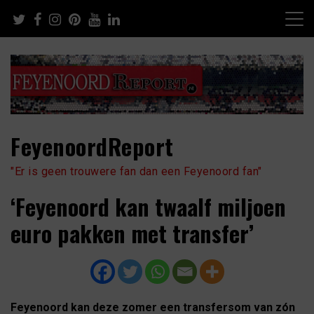
Skip
to
content
FeyenoordReport
"Er is geen trouwere fan dan een Feyenoord fan"
‘Feyenoord kan twaalf miljoen
euro pakken met transfer’
Feyenoord kan deze zomer een transfersom van zón