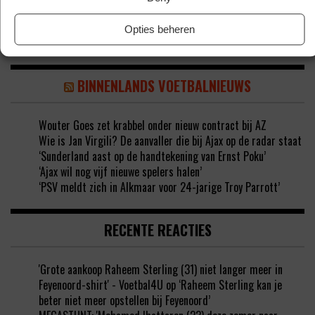
TERUG BIJ FEYENOORD
Opties beheren
BINNENLANDS VOETBALNIEUWS
Wouter Goes zet krabbel onder nieuw contract bij AZ
Wie is Jan Virgili? De aanvaller die bij Ajax op de radar staat
‘Sunderland aast op de handtekening van Ernst Poku’
‘Ajax wil nog vijf nieuwe spelers halen’
‘PSV meldt zich in Alkmaar voor 24-jarige Troy Parrott’
RECENTE REACTIES
'Grote aankoop Raheem Sterling (31) niet langer meer in
Feyenoord-shirt' - Voetbal4U
op
‘Raheem Sterling kan je
beter niet meer opstellen bij Feyenoord’