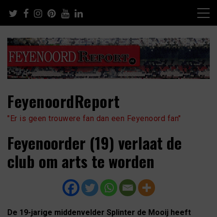
Skip
to
content
FeyenoordReport
"Er is geen trouwere fan dan een Feyenoord fan"
Feyenoorder (19) verlaat de
club om arts te worden
De 19-jarige middenvelder Splinter de Mooij heeft