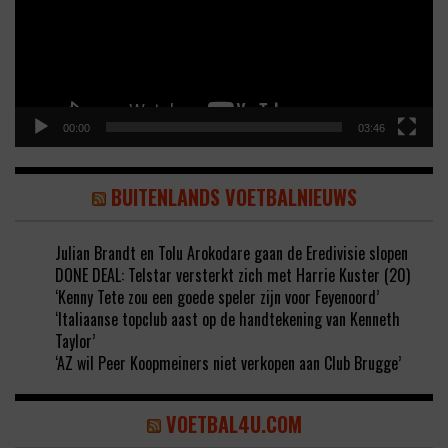
00:00
03:46
BUITENLANDS VOETBALNIEUWS
Julian Brandt en Tolu Arokodare gaan de Eredivisie slopen
DONE DEAL: Telstar versterkt zich met Harrie Kuster (20)
‘Kenny Tete zou een goede speler zijn voor Feyenoord’
‘Italiaanse topclub aast op de handtekening van Kenneth
Taylor’
‘AZ wil Peer Koopmeiners niet verkopen aan Club Brugge’
VOETBAL4U.COM