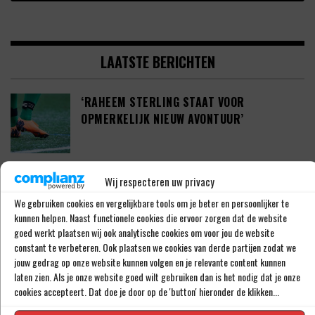
LAATSTE BERICHTEN
‘RAHEEM STERLING STAAT VOOR
OPMERKELIJK NIEUW AVONTUUR’
‘SHAQUEEL VAN PERSIE BRENGT FEYENOORD
Wij respecteren uw privacy
IETS EXTRA’S’
We gebruiken cookies en vergelijkbare tools om je beter en persoonlijker te
kunnen helpen. Naast functionele cookies die ervoor zorgen dat de website
goed werkt plaatsen wij ook analytische cookies om voor jou de website
constant te verbeteren. Ook plaatsen we cookies van derde partijen zodat we
DEFINITIEF: IN-BEOM HWANG ZET LOOPBAAN
jouw gedrag op onze website kunnen volgen en je relevante content kunnen
VOORT BIJ FC PORTO
laten zien. Als je onze website goed wilt gebruiken dan is het nodig dat je onze
cookies accepteert. Dat doe je door op de 'button' hieronder de klikken...