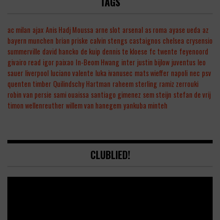
TAGS
ac milan
ajax
Anis Hadj Moussa
arne slot
arsenal
as roma
ayase ueda
az
bayern munchen
brian priske
calvin stengs
castaignos
chelsea
crysensio
summerville
david hancko
de kuip
dennis te kloese
fc twente
feyenoord
givairo read
igor paixao
In-Beom Hwang
inter
justin bijlow
juventus
leo
sauer
liverpool
luciano valente
luka ivanusec
mats wieffer
napoli
nec
psv
quenten timber
Quilindschy Hartman
raheem sterling
ramiz zerrouki
robin van persie
sami ouaissa
santiago gimenez
sem steijn
stefan de vrij
timon wellenreuther
willem van hanegem
yankuba minteh
CLUBLIED!
Video
Player