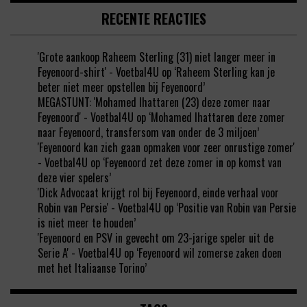
RECENTE REACTIES
'Grote aankoop Raheem Sterling (31) niet langer meer in
Feyenoord-shirt' - Voetbal4U
op
‘Raheem Sterling kan je
beter niet meer opstellen bij Feyenoord’
MEGASTUNT: 'Mohamed Ihattaren (23) deze zomer naar
Feyenoord' - Voetbal4U
op
‘Mohamed Ihattaren deze zomer
naar Feyenoord, transfersom van onder de 3 miljoen’
'Feyenoord kan zich gaan opmaken voor zeer onrustige zomer'
- Voetbal4U
op
‘Feyenoord zet deze zomer in op komst van
deze vier spelers’
'Dick Advocaat krijgt rol bij Feyenoord, einde verhaal voor
Robin van Persie' - Voetbal4U
op
‘Positie van Robin van Persie
is niet meer te houden’
'Feyenoord en PSV in gevecht om 23-jarige speler uit de
Serie A' - Voetbal4U
op
‘Feyenoord wil zomerse zaken doen
met het Italiaanse Torino’