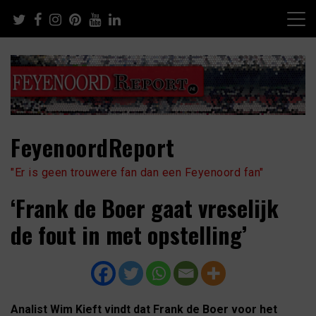
Skip
to
content
FeyenoordReport
"Er is geen trouwere fan dan een Feyenoord fan"
‘Frank de Boer gaat vreselijk
de fout in met opstelling’
Analist Wim Kieft vindt dat Frank de Boer voor het