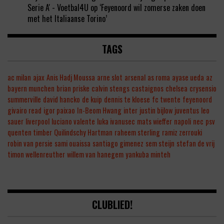
Serie A' - Voetbal4U
op
‘Feyenoord wil zomerse zaken doen
met het Italiaanse Torino’
TAGS
ac milan
ajax
Anis Hadj Moussa
arne slot
arsenal
as roma
ayase ueda
az
bayern munchen
brian priske
calvin stengs
castaignos
chelsea
crysensio
summerville
david hancko
de kuip
dennis te kloese
fc twente
feyenoord
givairo read
igor paixao
In-Beom Hwang
inter
justin bijlow
juventus
leo
sauer
liverpool
luciano valente
luka ivanusec
mats wieffer
napoli
nec
psv
quenten timber
Quilindschy Hartman
raheem sterling
ramiz zerrouki
robin van persie
sami ouaissa
santiago gimenez
sem steijn
stefan de vrij
timon wellenreuther
willem van hanegem
yankuba minteh
CLUBLIED!