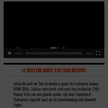
Video
Player
00:00
03:46
BUITENLANDS VOETBALNIEUWS
Julian Brandt en Tolu Arokodare gaan de Eredivisie slopen
DONE DEAL: Telstar versterkt zich met Harrie Kuster (20)
‘Kenny Tete zou een goede speler zijn voor Feyenoord’
‘Italiaanse topclub aast op de handtekening van Kenneth
Taylor’