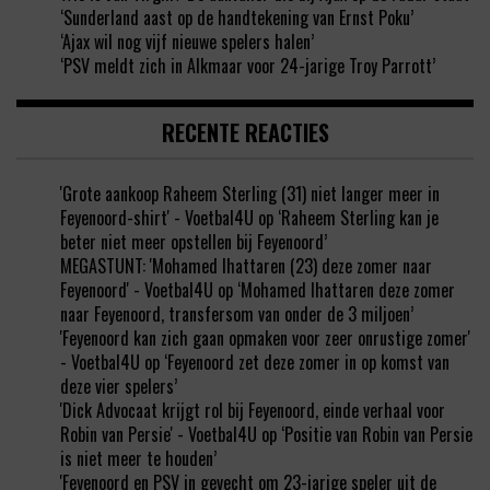
‘Sunderland aast op de handtekening van Ernst Poku’
‘Ajax wil nog vijf nieuwe spelers halen’
‘PSV meldt zich in Alkmaar voor 24-jarige Troy Parrott’
RECENTE REACTIES
'Grote aankoop Raheem Sterling (31) niet langer meer in
Feyenoord-shirt' - Voetbal4U
op
‘Raheem Sterling kan je
beter niet meer opstellen bij Feyenoord’
MEGASTUNT: 'Mohamed Ihattaren (23) deze zomer naar
Feyenoord' - Voetbal4U
op
‘Mohamed Ihattaren deze zomer
naar Feyenoord, transfersom van onder de 3 miljoen’
'Feyenoord kan zich gaan opmaken voor zeer onrustige zomer'
- Voetbal4U
op
‘Feyenoord zet deze zomer in op komst van
deze vier spelers’
'Dick Advocaat krijgt rol bij Feyenoord, einde verhaal voor
Robin van Persie' - Voetbal4U
op
‘Positie van Robin van Persie
is niet meer te houden’
'Feyenoord en PSV in gevecht om 23-jarige speler uit de