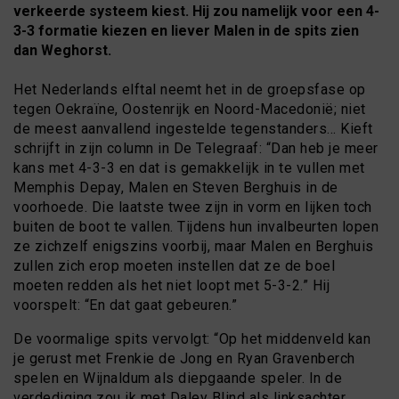
verkeerde systeem kiest. Hij zou namelijk voor een 4-
3-3 formatie kiezen en liever Malen in de spits zien
dan Weghorst.
Het Nederlands elftal neemt het in de groepsfase op
tegen Oekraïne, Oostenrijk en Noord-Macedonië; niet
de meest aanvallend ingestelde tegenstanders… Kieft
schrijft in zijn column in De Telegraaf: “Dan heb je meer
kans met 4-3-3 en dat is gemakkelijk in te vullen met
Memphis Depay, Malen en Steven Berghuis in de
voorhoede. Die laatste twee zijn in vorm en lijken toch
buiten de boot te vallen. Tijdens hun invalbeurten lopen
ze zichzelf enigszins voorbij, maar Malen en Berghuis
zullen zich erop moeten instellen dat ze de boel
moeten redden als het niet loopt met 5-3-2.” Hij
voorspelt: “En dat gaat gebeuren.”
De voormalige spits vervolgt: “Op het middenveld kan
je gerust met Frenkie de Jong en Ryan Gravenberch
spelen en Wijnaldum als diepgaande speler. In de
verdediging zou ik met Daley Blind als linksachter