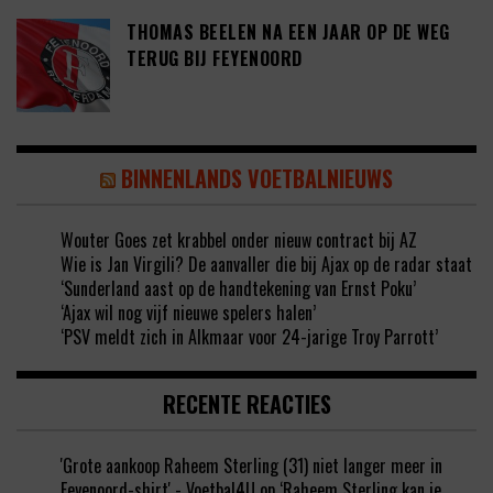
THOMAS BEELEN NA EEN JAAR OP DE WEG
TERUG BIJ FEYENOORD
BINNENLANDS VOETBALNIEUWS
Wouter Goes zet krabbel onder nieuw contract bij AZ
Wie is Jan Virgili? De aanvaller die bij Ajax op de radar staat
‘Sunderland aast op de handtekening van Ernst Poku’
‘Ajax wil nog vijf nieuwe spelers halen’
‘PSV meldt zich in Alkmaar voor 24-jarige Troy Parrott’
RECENTE REACTIES
'Grote aankoop Raheem Sterling (31) niet langer meer in
Feyenoord-shirt' - Voetbal4U
op
‘Raheem Sterling kan je