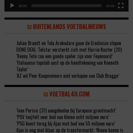
00:00
03:46
BUITENLANDS VOETBALNIEUWS
Julian Brandt en Tolu Arokodare gaan de Eredivisie slopen
DONE DEAL: Telstar versterkt zich met Harrie Kuster (20)
‘Kenny Tete zou een goede speler zijn voor Feyenoord’
‘Italiaanse topclub aast op de handtekening van Kenneth
Taylor’
‘AZ wil Peer Koopmeiners niet verkopen aan Club Brugge’
VOETBAL4U.COM
‘Ivan Perisic (37) aangeboden bij Europese grootmacht’
‘PSV twijfelt over bod van kleine acht miljoen euro’
‘PSG komt terug bij Ajax met bod van 55 miljoen euro’
Ajax is nog niet klaar op de transfermarkt: ‘Nieuw kanon is