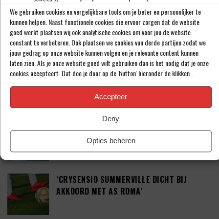
We gebruiken cookies en vergelijkbare tools om je beter en persoonlijker te
‘RAHEEM STERLING STAAT VOOR
kunnen helpen. Naast functionele cookies die ervoor zorgen dat de website
OPMERKELIJK NIEUW AVONTUUR’
goed werkt plaatsen wij ook analytische cookies om voor jou de website
constant te verbeteren. Ook plaatsen we cookies van derde partijen zodat we
jouw gedrag op onze website kunnen volgen en je relevante content kunnen
laten zien. Als je onze website goed wilt gebruiken dan is het nodig dat je onze
‘SHAQUEEL VAN PERSIE BRENGT FEYENOORD
cookies accepteert. Dat doe je door op de 'button' hieronder de klikken...
IETS EXTRA’S’
Accepteer
Deny
DEFINITIEF: IN-BEOM HWANG ZET LOOPBAAN
VOORT BIJ FC PORTO
Opties beheren
‘CRYSENSIO SUMMERVILLE DICHT BIJ
AKKOORD MET AS ROMA’