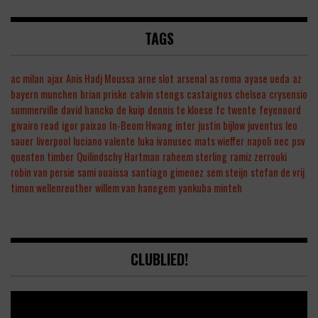
TAGS
ac milan
ajax
Anis Hadj Moussa
arne slot
arsenal
as roma
ayase ueda
az
bayern munchen
brian priske
calvin stengs
castaignos
chelsea
crysensio
summerville
david hancko
de kuip
dennis te kloese
fc twente
feyenoord
givairo read
igor paixao
In-Beom Hwang
inter
justin bijlow
juventus
leo
sauer
liverpool
luciano valente
luka ivanusec
mats wieffer
napoli
nec
psv
quenten timber
Quilindschy Hartman
raheem sterling
ramiz zerrouki
robin van persie
sami ouaissa
santiago gimenez
sem steijn
stefan de vrij
timon wellenreuther
willem van hanegem
yankuba minteh
CLUBLIED!
Video
Player