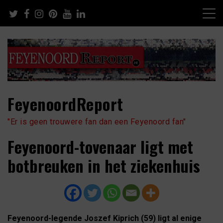
Skip
to
content
FeyenoordReport
"Er is geen trouwere fan dan een Feyenoord fan"
Feyenoord-tovenaar ligt met
botbreuken in het ziekenhuis
Feyenoord-legende Joszef Kiprich (59) ligt al enige