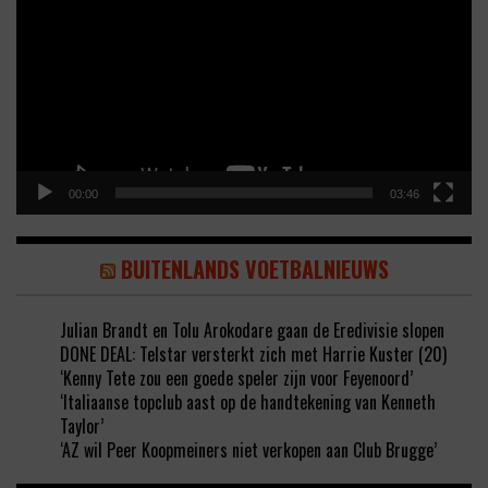
00:00
03:46
BUITENLANDS VOETBALNIEUWS
Julian Brandt en Tolu Arokodare gaan de Eredivisie slopen
DONE DEAL: Telstar versterkt zich met Harrie Kuster (20)
‘Kenny Tete zou een goede speler zijn voor Feyenoord’
‘Italiaanse topclub aast op de handtekening van Kenneth
Taylor’
‘AZ wil Peer Koopmeiners niet verkopen aan Club Brugge’