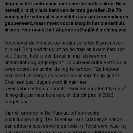
dagen in het ziekenhuis met diverse botbreuken. Hij is
namelijk in zijn huis hard van de trap gevallen. De 70-
voudig international is inmiddels aan zijn verwondingen
geopereerd, maar moet vooralsnog in het ziekenhuis
blijven. Hier maakt het Algemeen Dagblad melding van.
Tegenover de Hongaarse media vertelde Kiprich over
zijn val. “Ik gleed thuis uit op de trap en kwam hard ten
val. Daarbij heb ik een breuk in mijn dijbeen en
linkerelleboog opgelopen.” De oud-aanvaller vertelde al
twee operaties achter de rug te hebben. “Ze hebben
mijn hand verzorgd en schroeven in mijn heup gezet.
Over een paar dagen word ik naar een
revalidatiecentrum gebracht. Daar zal moeten blijken of
ik nog dit jaar naar huis kan, of dat dit pas in 2023
mogelijk is.”
Kiprich groeide in De Kuip uit tot een echte
publiekslieveling. ‘De ‘Tovenaar van Tatabánya’ kende
een uitsters succesvolle periode in Rotterdam, waar hij
een landstitel vierde en ook viermaal de KNVB-beker