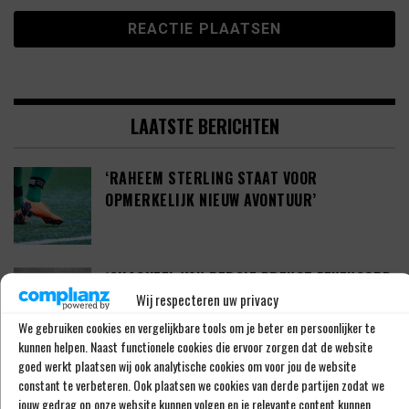
LAATSTE BERICHTEN
‘RAHEEM STERLING STAAT VOOR
OPMERKELIJK NIEUW AVONTUUR’
‘SHAQUEEL VAN PERSIE BRENGT FEYENOORD
Wij respecteren uw privacy
IETS EXTRA’S’
We gebruiken cookies en vergelijkbare tools om je beter en persoonlijker te
kunnen helpen. Naast functionele cookies die ervoor zorgen dat de website
goed werkt plaatsen wij ook analytische cookies om voor jou de website
DEFINITIEF: IN-BEOM HWANG ZET LOOPBAAN
constant te verbeteren. Ook plaatsen we cookies van derde partijen zodat we
VOORT BIJ FC PORTO
jouw gedrag op onze website kunnen volgen en je relevante content kunnen