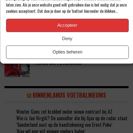
laten zien. Als je onze website goed wilt gebruiken dan is het nodig dat je onze
cookies accepteert. Dat doe je door op de 'button' hieronder de klikken...
‘CRYSENSIO SUMMERVILLE DICHT BIJ
Accepteer
AKKOORD MET AS ROMA’
Deny
Opties beheren
THOMAS BEELEN NA EEN JAAR OP DE WEG
TERUG BIJ FEYENOORD
BINNENLANDS VOETBALNIEUWS
Wouter Goes zet krabbel onder nieuw contract bij AZ
Wie is Jan Virgili? De aanvaller die bij Ajax op de radar staat
‘Sunderland aast op de handtekening van Ernst Poku’
‘Ajax wil nog vijf nieuwe spelers halen’