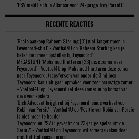
‘PSV meldt zich in Alkmaar voor 24-jarige Troy Parrott’
RECENTE REACTIES
'Grote aankoop Raheem Sterling (31) niet langer meer in
Feyenoord-shirt' - Voetbal4U
op
‘Raheem Sterling kan je
beter niet meer opstellen bij Feyenoord’
MEGASTUNT: 'Mohamed Ihattaren (23) deze zomer naar
Feyenoord' - Voetbal4U
op
‘Mohamed Ihattaren deze zomer
naar Feyenoord, transfersom van onder de 3 miljoen’
'Feyenoord kan zich gaan opmaken voor zeer onrustige zomer'
- Voetbal4U
op
‘Feyenoord zet deze zomer in op komst van
deze vier spelers’
'Dick Advocaat krijgt rol bij Feyenoord, einde verhaal voor
Robin van Persie' - Voetbal4U
op
‘Positie van Robin van Persie
is niet meer te houden’
'Feyenoord en PSV in gevecht om 23-jarige speler uit de
Serie A' - Voetbal4U
op
‘Feyenoord wil zomerse zaken doen
met het Italiaanse Torino’