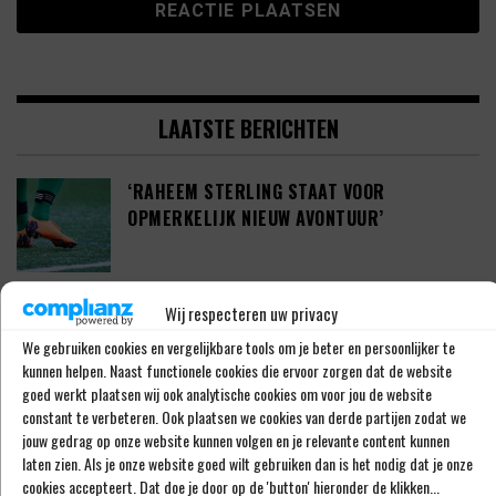
LAATSTE BERICHTEN
‘RAHEEM STERLING STAAT VOOR
OPMERKELIJK NIEUW AVONTUUR’
‘SHAQUEEL VAN PERSIE BRENGT FEYENOORD
Wij respecteren uw privacy
IETS EXTRA’S’
We gebruiken cookies en vergelijkbare tools om je beter en persoonlijker te
kunnen helpen. Naast functionele cookies die ervoor zorgen dat de website
goed werkt plaatsen wij ook analytische cookies om voor jou de website
constant te verbeteren. Ook plaatsen we cookies van derde partijen zodat we
DEFINITIEF: IN-BEOM HWANG ZET LOOPBAAN
jouw gedrag op onze website kunnen volgen en je relevante content kunnen
VOORT BIJ FC PORTO
laten zien. Als je onze website goed wilt gebruiken dan is het nodig dat je onze
cookies accepteert. Dat doe je door op de 'button' hieronder de klikken...