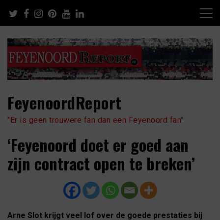
Skip
to
content
FeyenoordReport
"Er is geen trouwere fan dan een Feyenoord fan"
‘Feyenoord doet er goed aan
zijn contract open te breken’
Arne Slot krijgt veel lof over de goede prestaties bij