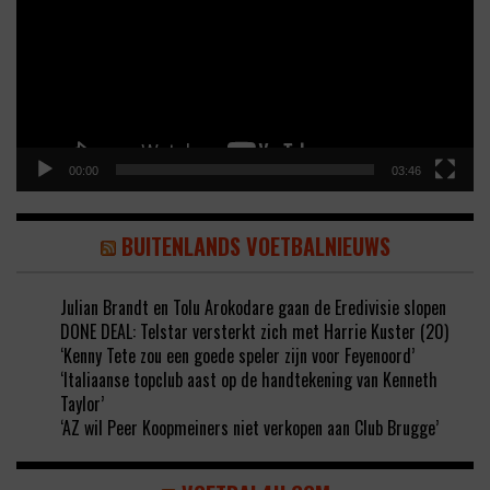
00:00
03:46
BUITENLANDS VOETBALNIEUWS
Julian Brandt en Tolu Arokodare gaan de Eredivisie slopen
DONE DEAL: Telstar versterkt zich met Harrie Kuster (20)
‘Kenny Tete zou een goede speler zijn voor Feyenoord’
‘Italiaanse topclub aast op de handtekening van Kenneth
Taylor’
‘AZ wil Peer Koopmeiners niet verkopen aan Club Brugge’