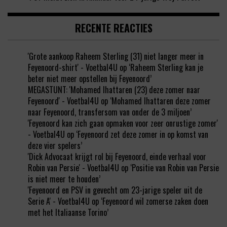
RECENTE REACTIES
'Grote aankoop Raheem Sterling (31) niet langer meer in
Feyenoord-shirt' - Voetbal4U
op
‘Raheem Sterling kan je
beter niet meer opstellen bij Feyenoord’
MEGASTUNT: 'Mohamed Ihattaren (23) deze zomer naar
Feyenoord' - Voetbal4U
op
‘Mohamed Ihattaren deze zomer
naar Feyenoord, transfersom van onder de 3 miljoen’
'Feyenoord kan zich gaan opmaken voor zeer onrustige zomer'
- Voetbal4U
op
‘Feyenoord zet deze zomer in op komst van
deze vier spelers’
'Dick Advocaat krijgt rol bij Feyenoord, einde verhaal voor
Robin van Persie' - Voetbal4U
op
‘Positie van Robin van Persie
is niet meer te houden’
'Feyenoord en PSV in gevecht om 23-jarige speler uit de
Serie A' - Voetbal4U
op
‘Feyenoord wil zomerse zaken doen
met het Italiaanse Torino’