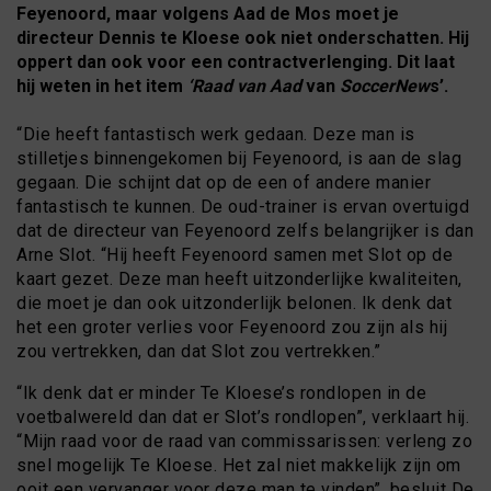
Feyenoord, maar volgens Aad de Mos moet je
directeur Dennis te Kloese ook niet onderschatten. Hij
oppert dan ook voor een contractverlenging. Dit laat
hij weten in het item
‘Raad van Aad
van
SoccerNew
s’.
“Die heeft fantastisch werk gedaan. Deze man is
stilletjes binnengekomen bij Feyenoord, is aan de slag
gegaan. Die schijnt dat op de een of andere manier
fantastisch te kunnen. De oud-trainer is ervan overtuigd
dat de directeur van Feyenoord zelfs belangrijker is dan
Arne Slot. “Hij heeft Feyenoord samen met Slot op de
kaart gezet. Deze man heeft uitzonderlijke kwaliteiten,
die moet je dan ook uitzonderlijk belonen. Ik denk dat
het een groter verlies voor Feyenoord zou zijn als hij
zou vertrekken, dan dat Slot zou vertrekken.”
“Ik denk dat er minder Te Kloese’s rondlopen in de
voetbalwereld dan dat er Slot’s rondlopen”, verklaart hij.
“Mijn raad voor de raad van commissarissen: verleng zo
snel mogelijk Te Kloese. Het zal niet makkelijk zijn om
ooit een vervanger voor deze man te vinden”, besluit De