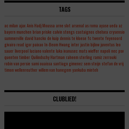
TAGS
ac milan
ajax
Anis Hadj Moussa
arne slot
arsenal
as roma
ayase ueda
az
bayern munchen
brian priske
calvin stengs
castaignos
chelsea
crysensio
summerville
david hancko
de kuip
dennis te kloese
fc twente
feyenoord
givairo read
igor paixao
In-Beom Hwang
inter
justin bijlow
juventus
leo
sauer
liverpool
luciano valente
luka ivanusec
mats wieffer
napoli
nec
psv
quenten timber
Quilindschy Hartman
raheem sterling
ramiz zerrouki
robin van persie
sami ouaissa
santiago gimenez
sem steijn
stefan de vrij
timon wellenreuther
willem van hanegem
yankuba minteh
CLUBLIED!
Video
Player