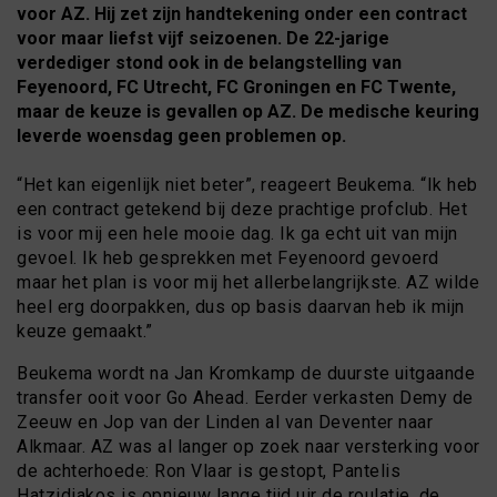
voor AZ. Hij zet zijn handtekening onder een contract
voor maar liefst vijf seizoenen. De 22-jarige
verdediger stond ook in de belangstelling van
Feyenoord, FC Utrecht, FC Groningen en FC Twente,
maar de keuze is gevallen op AZ. De medische keuring
leverde woensdag geen problemen op.
“Het kan eigenlijk niet beter”, reageert Beukema. “Ik heb
een contract getekend bij deze prachtige profclub. Het
is voor mij een hele mooie dag. Ik ga echt uit van mijn
gevoel. Ik heb gesprekken met Feyenoord gevoerd
maar het plan is voor mij het allerbelangrijkste. AZ wilde
heel erg doorpakken, dus op basis daarvan heb ik mijn
keuze gemaakt.”
Beukema wordt na Jan Kromkamp de duurste uitgaande
transfer ooit voor Go Ahead. Eerder verkasten Demy de
Zeeuw en Jop van der Linden al van Deventer naar
Alkmaar. AZ was al langer op zoek naar versterking voor
de achterhoede: Ron Vlaar is gestopt, Pantelis
Hatzidiakos is opnieuw lange tijd uir de roulatie, de