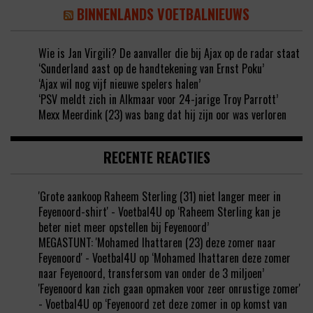
BINNENLANDS VOETBALNIEUWS
Wie is Jan Virgili? De aanvaller die bij Ajax op de radar staat
‘Sunderland aast op de handtekening van Ernst Poku’
‘Ajax wil nog vijf nieuwe spelers halen’
‘PSV meldt zich in Alkmaar voor 24-jarige Troy Parrott’
Mexx Meerdink (23) was bang dat hij zijn oor was verloren
RECENTE REACTIES
'Grote aankoop Raheem Sterling (31) niet langer meer in
Feyenoord-shirt' - Voetbal4U
op
‘Raheem Sterling kan je
beter niet meer opstellen bij Feyenoord’
MEGASTUNT: 'Mohamed Ihattaren (23) deze zomer naar
Feyenoord' - Voetbal4U
op
‘Mohamed Ihattaren deze zomer
naar Feyenoord, transfersom van onder de 3 miljoen’
'Feyenoord kan zich gaan opmaken voor zeer onrustige zomer'
- Voetbal4U
op
‘Feyenoord zet deze zomer in op komst van