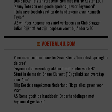
DONE DEAL: Telstar versterkt zich met Harrie Kuster (20)
‘Kenny Tete zou een goede speler zijn voor Feyenoord’
‘Italiaanse topclub aast op de handtekening van Kenneth
Taylor’
‘AZ wil Peer Koopmeiners niet verkopen aan Club Brugge’
Julian Rijkhoff zet zijn loopbaan voort bij Andorra FC
VOETBAL4U.COM
Veen onzin rondom transfer Sean Steur: ‘Journalist sprengt in
de bres’
‘Feyenoord al wekenlang akkoord met speler van NEC’
Stunt in de maak: ‘Shane Kluivert (18) gelinkt aan overstap
naar Ajax’
Filip Kostic aangekomen Nederland: ‘Ik ga alles geven voor
PSV’
AS Roma gooit de handdoek: ‘Onderhandelingen met
Feyenoord gestaakt’