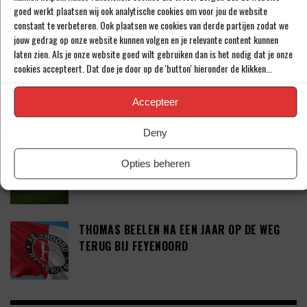
‘SHAQUEEL VAN PERSIE BRENGT FEYENOORD
goed werkt plaatsen wij ook analytische cookies om voor jou de website
IETS EXTRA’S’
constant te verbeteren. Ook plaatsen we cookies van derde partijen zodat we
jouw gedrag op onze website kunnen volgen en je relevante content kunnen
laten zien. Als je onze website goed wilt gebruiken dan is het nodig dat je onze
cookies accepteert. Dat doe je door op de 'button' hieronder de klikken...
DEFINITIEF: IN-BEOM HWANG ZET LOOPBAAN
VOORT BIJ FC PORTO
Accepteer
Deny
‘CRYSENSIO SUMMERVILLE DICHT BIJ
Opties beheren
AKKOORD MET AS ROMA’
THOMAS BEELEN NA EEN JAAR OP DE WEG
TERUG BIJ FEYENOORD