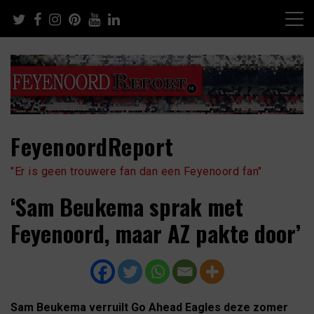
Skip
to
content
FeyenoordReport
"Er is geen trouwere fan dan een Feyenoord fan"
‘Sam Beukema sprak met
Feyenoord, maar AZ pakte door’
Sam Beukema verruilt Go Ahead Eagles deze zomer