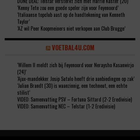
DONE DEAL: Telstar versterkt zich met Harrie Kuster (20)
‘Kenny Tete zou een goede speler zijn voor Feyenoord’
‘Italiaanse topclub aast op de handtekening van Kenneth
Taylor’
‘AZ wil Peer Koopmeiners niet verkopen aan Club Brugge’
VOETBAL4U.COM
‘Willem II meldt zich bij Feyenoord voor Neraysho Kasanwirjo
(24)’
‘Ajax-mandekker Josip Sutalo heeft drie aanbiedingen op zak’
‘Julian Brandt (30) is waanzinnig, een techneut, een echte
stilist’
VIDEO: Samenvatting PSV – Fortuna Sittard (2-2 Eredivisie)
VIDEO: Samenvatting NEC – Telstar (1-2 Eredivisie)