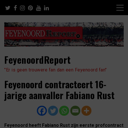
Skip
to
content
FeyenoordReport
"Er is geen trouwere fan dan een Feyenoord fan"
Feyenoord contracteert 16-
jarige aanvaller Fabiano Rust
Feyenoord heeft Fabiano Rust zijn eerste profcontract