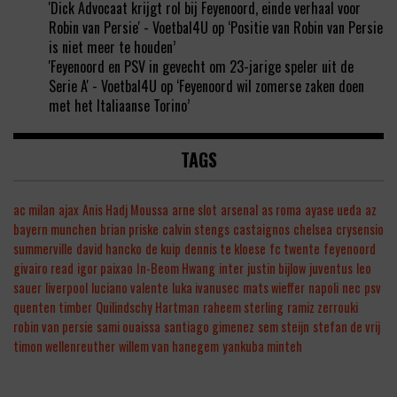
'Dick Advocaat krijgt rol bij Feyenoord, einde verhaal voor
Robin van Persie' - Voetbal4U
op
‘Positie van Robin van Persie
is niet meer te houden’
'Feyenoord en PSV in gevecht om 23-jarige speler uit de
Serie A' - Voetbal4U
op
‘Feyenoord wil zomerse zaken doen
met het Italiaanse Torino’
TAGS
ac milan
ajax
Anis Hadj Moussa
arne slot
arsenal
as roma
ayase ueda
az
bayern munchen
brian priske
calvin stengs
castaignos
chelsea
crysensio
summerville
david hancko
de kuip
dennis te kloese
fc twente
feyenoord
givairo read
igor paixao
In-Beom Hwang
inter
justin bijlow
juventus
leo
sauer
liverpool
luciano valente
luka ivanusec
mats wieffer
napoli
nec
psv
quenten timber
Quilindschy Hartman
raheem sterling
ramiz zerrouki
robin van persie
sami ouaissa
santiago gimenez
sem steijn
stefan de vrij
timon wellenreuther
willem van hanegem
yankuba minteh