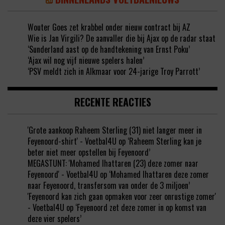
Wouter Goes zet krabbel onder nieuw contract bij AZ
Wie is Jan Virgili? De aanvaller die bij Ajax op de radar staat
‘Sunderland aast op de handtekening van Ernst Poku’
‘Ajax wil nog vijf nieuwe spelers halen’
‘PSV meldt zich in Alkmaar voor 24-jarige Troy Parrott’
RECENTE REACTIES
'Grote aankoop Raheem Sterling (31) niet langer meer in
Feyenoord-shirt' - Voetbal4U
op
‘Raheem Sterling kan je
beter niet meer opstellen bij Feyenoord’
MEGASTUNT: 'Mohamed Ihattaren (23) deze zomer naar
Feyenoord' - Voetbal4U
op
‘Mohamed Ihattaren deze zomer
naar Feyenoord, transfersom van onder de 3 miljoen’
'Feyenoord kan zich gaan opmaken voor zeer onrustige zomer'
- Voetbal4U
op
‘Feyenoord zet deze zomer in op komst van
deze vier spelers’