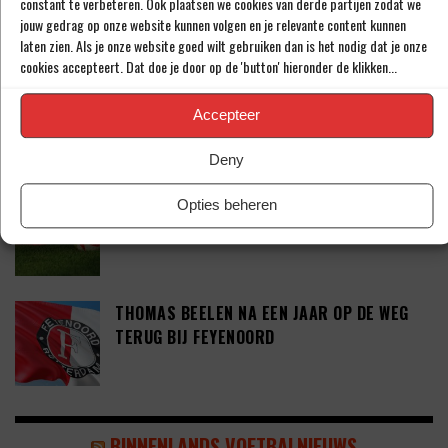
constant te verbeteren. Ook plaatsen we cookies van derde partijen zodat we
IETS EXTRA’S’
jouw gedrag op onze website kunnen volgen en je relevante content kunnen
laten zien. Als je onze website goed wilt gebruiken dan is het nodig dat je onze
cookies accepteert. Dat doe je door op de 'button' hieronder de klikken...
DEFINITIEF: IN-BEOM HWANG ZET LOOPBAAN
VOORT BIJ FC PORTO
Accepteer
Deny
‘CRYSENSIO SUMMERVILLE DICHT BIJ
Opties beheren
AKKOORD MET AS ROMA’
THOMAS BEELEN NA EEN JAAR OP DE WEG
TERUG BIJ FEYENOORD
BINNENLANDS VOETBALNIEUWS