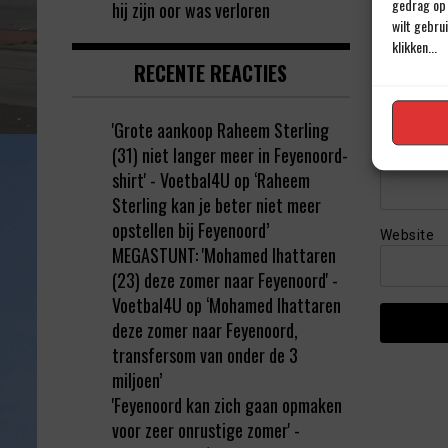
gedrag op 
hij zijn oor was verloren
wilt gebru
klikken...
RECENTE REACTIES
Naam
*
'Grote aankoop Raheem Sterling
(31) niet langer meer in Feyenoord-
E-mail
*
shirt' - Voetbal4U
op
‘Raheem
Sterling kan je beter niet meer
opstellen bij Feyenoord’
Website
MEGASTUNT: 'Mohamed Ihattaren
(23) deze zomer naar Feyenoord' -
Voetbal4U
op
‘Mohamed Ihattaren
deze zomer naar Feyenoord,
transfersom van onder de 3
miljoen’
'Feyenoord kan zich gaan opmaken
voor zeer onrustige zomer' -