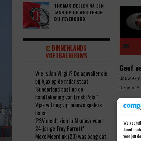
THOMAS BEELEN NA EEN
JAAR OP DE WEG TERUG
BIJ FEYENOORD
BINNENLANDS
VOETBALNIEUWS
Geef e
Wie is Jan Virgili? De aanvaller die
Jouw e-ma
bij Ajax op de radar staat
‘Sunderland aast op de
Reactie
*
handtekening van Ernst Poku’
‘Ajax wil nog vijf nieuwe spelers
halen’
‘PSV meldt zich in Alkmaar voor
We gebruik
24-jarige Troy Parrott’
functionel
Mexx Meerdink (23) was bang dat
voor jou d