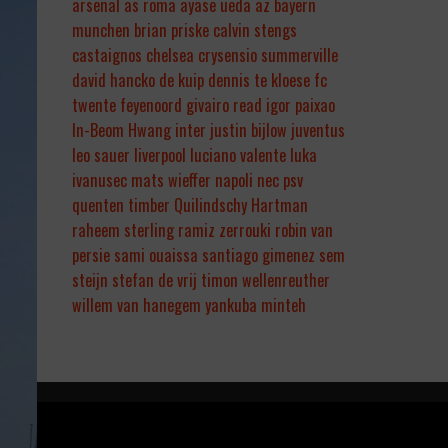
arsenal
as roma
ayase ueda
az
bayern
munchen
brian priske
calvin stengs
castaignos
chelsea
crysensio summerville
david hancko
de kuip
dennis te kloese
fc
twente
feyenoord
givairo read
igor paixao
In-Beom Hwang
inter
justin bijlow
juventus
leo sauer
liverpool
luciano valente
luka
ivanusec
mats wieffer
napoli
nec
psv
quenten timber
Quilindschy Hartman
raheem sterling
ramiz zerrouki
robin van
persie
sami ouaissa
santiago gimenez
sem
steijn
stefan de vrij
timon wellenreuther
willem van hanegem
yankuba minteh