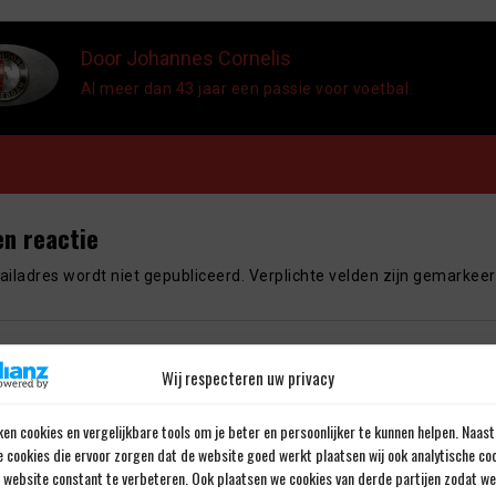
Door Johannes Cornelis
Al meer dan 43 jaar een passie voor voetbal.
en reactie
iladres wordt niet gepubliceerd.
Verplichte velden zijn gemarkee
Wij respecteren uw privacy
en cookies en vergelijkbare tools om je beter en persoonlijker te kunnen helpen. Naast
e cookies die ervoor zorgen dat de website goed werkt plaatsen wij ook analytische co
e website constant te verbeteren. Ook plaatsen we cookies van derde partijen zodat we