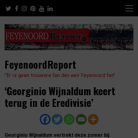
Skip
to
content
FeyenoordReport
"Er is geen trouwere fan dan een Feyenoord fan"
‘Georginio Wijnaldum keert
terug in de Eredivisie’
Georginio Wijnaldum vertrekt deze zomer bij