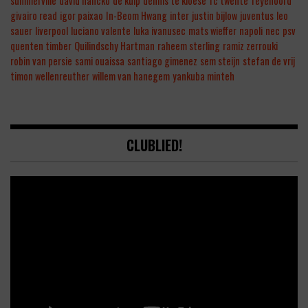
summerville
david hancko
de kuip
dennis te kloese
fc twente
feyenoord
givairo read
igor paixao
In-Beom Hwang
inter
justin bijlow
juventus
leo
sauer
liverpool
luciano valente
luka ivanusec
mats wieffer
napoli
nec
psv
quenten timber
Quilindschy Hartman
raheem sterling
ramiz zerrouki
robin van persie
sami ouaissa
santiago gimenez
sem steijn
stefan de vrij
timon wellenreuther
willem van hanegem
yankuba minteh
CLUBLIED!
Video
Player