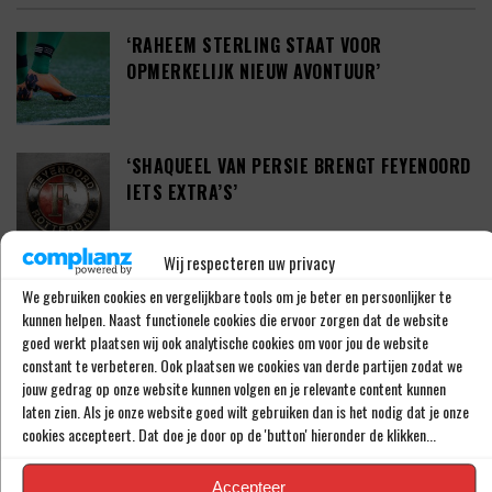
‘RAHEEM STERLING STAAT VOOR
OPMERKELIJK NIEUW AVONTUUR’
‘SHAQUEEL VAN PERSIE BRENGT FEYENOORD
IETS EXTRA’S’
Wij respecteren uw privacy
DEFINITIEF: IN-BEOM HWANG ZET LOOPBAAN
We gebruiken cookies en vergelijkbare tools om je beter en persoonlijker te
VOORT BIJ FC PORTO
kunnen helpen. Naast functionele cookies die ervoor zorgen dat de website
goed werkt plaatsen wij ook analytische cookies om voor jou de website
constant te verbeteren. Ook plaatsen we cookies van derde partijen zodat we
jouw gedrag op onze website kunnen volgen en je relevante content kunnen
‘CRYSENSIO SUMMERVILLE DICHT BIJ
laten zien. Als je onze website goed wilt gebruiken dan is het nodig dat je onze
AKKOORD MET AS ROMA’
cookies accepteert. Dat doe je door op de 'button' hieronder de klikken...
Accepteer