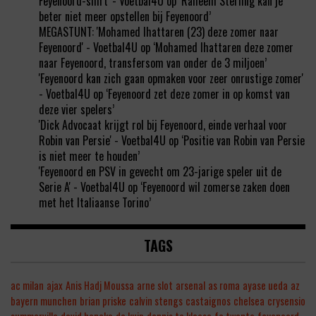
Feyenoord-shirt' - Voetbal4U
op
‘Raheem Sterling kan je
beter niet meer opstellen bij Feyenoord’
MEGASTUNT: 'Mohamed Ihattaren (23) deze zomer naar
Feyenoord' - Voetbal4U
op
‘Mohamed Ihattaren deze zomer
naar Feyenoord, transfersom van onder de 3 miljoen’
'Feyenoord kan zich gaan opmaken voor zeer onrustige zomer'
- Voetbal4U
op
‘Feyenoord zet deze zomer in op komst van
deze vier spelers’
'Dick Advocaat krijgt rol bij Feyenoord, einde verhaal voor
Robin van Persie' - Voetbal4U
op
‘Positie van Robin van Persie
is niet meer te houden’
'Feyenoord en PSV in gevecht om 23-jarige speler uit de
Serie A' - Voetbal4U
op
‘Feyenoord wil zomerse zaken doen
met het Italiaanse Torino’
TAGS
ac milan
ajax
Anis Hadj Moussa
arne slot
arsenal
as roma
ayase ueda
az
bayern munchen
brian priske
calvin stengs
castaignos
chelsea
crysensio