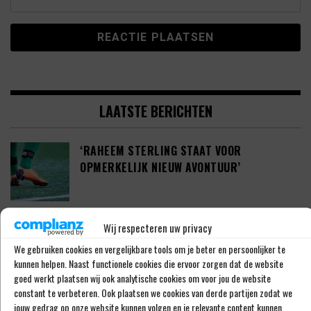
LAATSTE BERICHTEN
‘RAHEEM STERLING STAAT VOOR
OPMERKELIJK NIEUW AVONTUUR’
‘SHAQUEEL VAN PERSIE BRENGT FEYENOORD
Wij respecteren uw privacy
IETS EXTRA’S’
We gebruiken cookies en vergelijkbare tools om je beter en persoonlijker te
kunnen helpen. Naast functionele cookies die ervoor zorgen dat de website
goed werkt plaatsen wij ook analytische cookies om voor jou de website
constant te verbeteren. Ook plaatsen we cookies van derde partijen zodat we
DEFINITIEF: IN-BEOM HWANG ZET LOOPBAAN
jouw gedrag op onze website kunnen volgen en je relevante content kunnen