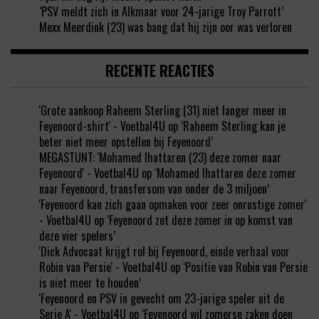
‘PSV meldt zich in Alkmaar voor 24-jarige Troy Parrott’
Mexx Meerdink (23) was bang dat hij zijn oor was verloren
RECENTE REACTIES
'Grote aankoop Raheem Sterling (31) niet langer meer in
Feyenoord-shirt' - Voetbal4U
op
‘Raheem Sterling kan je
beter niet meer opstellen bij Feyenoord’
MEGASTUNT: 'Mohamed Ihattaren (23) deze zomer naar
Feyenoord' - Voetbal4U
op
‘Mohamed Ihattaren deze zomer
naar Feyenoord, transfersom van onder de 3 miljoen’
'Feyenoord kan zich gaan opmaken voor zeer onrustige zomer'
- Voetbal4U
op
‘Feyenoord zet deze zomer in op komst van
deze vier spelers’
'Dick Advocaat krijgt rol bij Feyenoord, einde verhaal voor
Robin van Persie' - Voetbal4U
op
‘Positie van Robin van Persie
is niet meer te houden’
'Feyenoord en PSV in gevecht om 23-jarige speler uit de
Serie A' - Voetbal4U
op
‘Feyenoord wil zomerse zaken doen