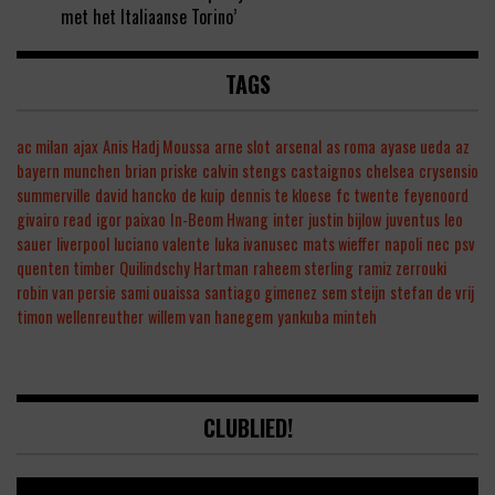
met het Italiaanse Torino’
TAGS
ac milan
ajax
Anis Hadj Moussa
arne slot
arsenal
as roma
ayase ueda
az
bayern munchen
brian priske
calvin stengs
castaignos
chelsea
crysensio
summerville
david hancko
de kuip
dennis te kloese
fc twente
feyenoord
givairo read
igor paixao
In-Beom Hwang
inter
justin bijlow
juventus
leo
sauer
liverpool
luciano valente
luka ivanusec
mats wieffer
napoli
nec
psv
quenten timber
Quilindschy Hartman
raheem sterling
ramiz zerrouki
robin van persie
sami ouaissa
santiago gimenez
sem steijn
stefan de vrij
timon wellenreuther
willem van hanegem
yankuba minteh
CLUBLIED!
Video