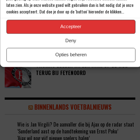
VOORT BIJ FC PORTO
laten zien. Als je onze website goed wilt gebruiken dan is het nodig dat je onze
cookies accepteert. Dat doe je door op de 'button' hieronder de klikken...
Accepteer
‘CRYSENSIO SUMMERVILLE DICHT BIJ
AKKOORD MET AS ROMA’
Deny
Opties beheren
THOMAS BEELEN NA EEN JAAR OP DE WEG
TERUG BIJ FEYENOORD
BINNENLANDS VOETBALNIEUWS
Wie is Jan Virgili? De aanvaller die bij Ajax op de radar staat
‘Sunderland aast op de handtekening van Ernst Poku’
‘Ajax wil nog vijf nieuwe spelers halen’