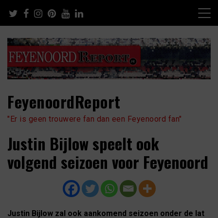
Skip
to
content
FeyenoordReport
"Er is geen trouwere fan dan een Feyenoord fan"
Justin Bijlow speelt ook
volgend seizoen voor Feyenoord
Justin Bijlow zal ook aankomend seizoen onder de lat