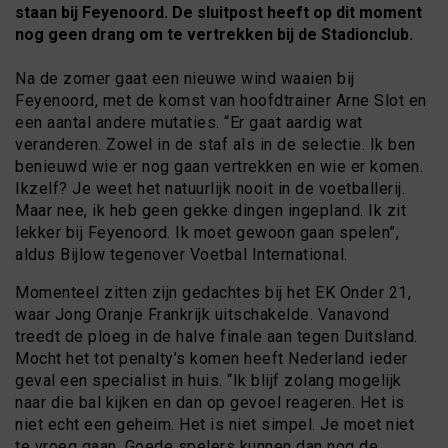
staan bij Feyenoord. De sluitpost heeft op dit moment
nog geen drang om te vertrekken bij de Stadionclub.
Na de zomer gaat een nieuwe wind waaien bij
Feyenoord, met de komst van hoofdtrainer Arne Slot en
een aantal andere mutaties. “Er gaat aardig wat
veranderen. Zowel in de staf als in de selectie. Ik ben
benieuwd wie er nog gaan vertrekken en wie er komen.
Ikzelf? Je weet het natuurlijk nooit in de voetballerij.
Maar nee, ik heb geen gekke dingen ingepland. Ik zit
lekker bij Feyenoord. Ik moet gewoon gaan spelen”,
aldus Bijlow tegenover Voetbal International.
Momenteel zitten zijn gedachtes bij het EK Onder 21,
waar Jong Oranje Frankrijk uitschakelde. Vanavond
treedt de ploeg in de halve finale aan tegen Duitsland.
Mocht het tot penalty’s komen heeft Nederland ieder
geval een specialist in huis. “Ik blijf zolang mogelijk
naar die bal kijken en dan op gevoel reageren. Het is
niet echt een geheim. Het is niet simpel. Je moet niet
te vroeg gaan. Goede spelers kunnen dan nog de