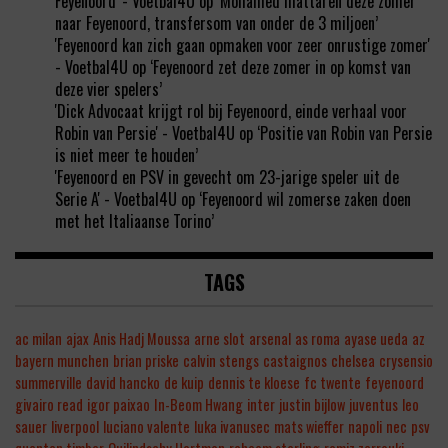
Feyenoord' - Voetbal4U
op
‘Mohamed Ihattaren deze zomer
naar Feyenoord, transfersom van onder de 3 miljoen’
'Feyenoord kan zich gaan opmaken voor zeer onrustige zomer'
- Voetbal4U
op
‘Feyenoord zet deze zomer in op komst van
deze vier spelers’
'Dick Advocaat krijgt rol bij Feyenoord, einde verhaal voor
Robin van Persie' - Voetbal4U
op
‘Positie van Robin van Persie
is niet meer te houden’
'Feyenoord en PSV in gevecht om 23-jarige speler uit de
Serie A' - Voetbal4U
op
‘Feyenoord wil zomerse zaken doen
met het Italiaanse Torino’
TAGS
ac milan
ajax
Anis Hadj Moussa
arne slot
arsenal
as roma
ayase ueda
az
bayern munchen
brian priske
calvin stengs
castaignos
chelsea
crysensio
summerville
david hancko
de kuip
dennis te kloese
fc twente
feyenoord
givairo read
igor paixao
In-Beom Hwang
inter
justin bijlow
juventus
leo
sauer
liverpool
luciano valente
luka ivanusec
mats wieffer
napoli
nec
psv