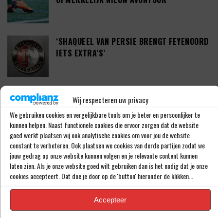
‘SHAQUEEL VAN PERSIE BRENGT FEYENOORD
IETS EXTRA’S’
DEFINITIEF: IN-BEOM HWANG ZET LOOPBAAN
Wij respecteren uw privacy
VOORT BIJ FC PORTO
We gebruiken cookies en vergelijkbare tools om je beter en persoonlijker te
kunnen helpen. Naast functionele cookies die ervoor zorgen dat de website
goed werkt plaatsen wij ook analytische cookies om voor jou de website
constant te verbeteren. Ook plaatsen we cookies van derde partijen zodat we
‘CRYSENSIO SUMMERVILLE DICHT BIJ
jouw gedrag op onze website kunnen volgen en je relevante content kunnen
AKKOORD MET AS ROMA’
laten zien. Als je onze website goed wilt gebruiken dan is het nodig dat je onze
cookies accepteert. Dat doe je door op de 'button' hieronder de klikken...
Accepteer
THOMAS BEELEN NA EEN JAAR OP DE WEG
TERUG BIJ FEYENOORD