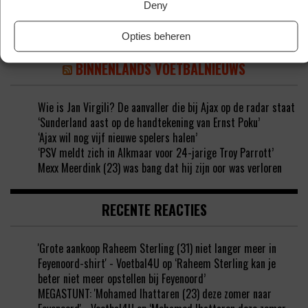
Deny
Opties beheren
BINNENLANDS VOETBALNIEUWS
Wie is Jan Virgili? De aanvaller die bij Ajax op de radar staat
‘Sunderland aast op de handtekening van Ernst Poku’
‘Ajax wil nog vijf nieuwe spelers halen’
‘PSV meldt zich in Alkmaar voor 24-jarige Troy Parrott’
Mexx Meerdink (23) was bang dat hij zijn oor was verloren
RECENTE REACTIES
'Grote aankoop Raheem Sterling (31) niet langer meer in
Feyenoord-shirt' - Voetbal4U
op
‘Raheem Sterling kan je
beter niet meer opstellen bij Feyenoord’
MEGASTUNT: 'Mohamed Ihattaren (23) deze zomer naar