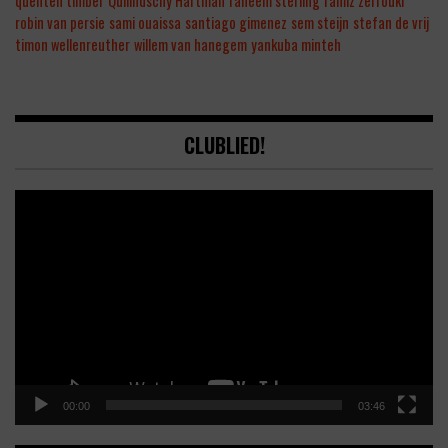
quenten timber
Quilindschy Hartman
raheem sterling
ramiz zerrouki
robin van persie
sami ouaissa
santiago gimenez
sem steijn
stefan de vrij
timon wellenreuther
willem van hanegem
yankuba minteh
CLUBLIED!
Video
Player
00:00
03:46