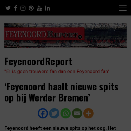
Skip
to
content
FeyenoordReport
"Er is geen trouwere fan dan een Feyenoord fan"
‘Feyenoord haalt nieuwe spits
op bij Werder Bremen’
Feyenoord heeft een nieuwe spits op het oog. Het