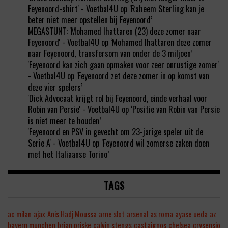
Feyenoord-shirt' - Voetbal4U
op
‘Raheem Sterling kan je
beter niet meer opstellen bij Feyenoord’
MEGASTUNT: 'Mohamed Ihattaren (23) deze zomer naar
Feyenoord' - Voetbal4U
op
‘Mohamed Ihattaren deze zomer
naar Feyenoord, transfersom van onder de 3 miljoen’
'Feyenoord kan zich gaan opmaken voor zeer onrustige zomer'
- Voetbal4U
op
‘Feyenoord zet deze zomer in op komst van
deze vier spelers’
'Dick Advocaat krijgt rol bij Feyenoord, einde verhaal voor
Robin van Persie' - Voetbal4U
op
‘Positie van Robin van Persie
is niet meer te houden’
'Feyenoord en PSV in gevecht om 23-jarige speler uit de
Serie A' - Voetbal4U
op
‘Feyenoord wil zomerse zaken doen
met het Italiaanse Torino’
TAGS
ac milan
ajax
Anis Hadj Moussa
arne slot
arsenal
as roma
ayase ueda
az
bayern munchen
brian priske
calvin stengs
castaignos
chelsea
crysensio