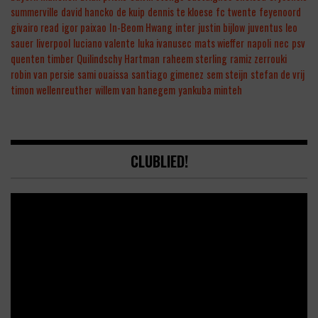
summerville
david hancko
de kuip
dennis te kloese
fc twente
feyenoord
givairo read
igor paixao
In-Beom Hwang
inter
justin bijlow
juventus
leo
sauer
liverpool
luciano valente
luka ivanusec
mats wieffer
napoli
nec
psv
quenten timber
Quilindschy Hartman
raheem sterling
ramiz zerrouki
robin van persie
sami ouaissa
santiago gimenez
sem steijn
stefan de vrij
timon wellenreuther
willem van hanegem
yankuba minteh
CLUBLIED!
Video
Player