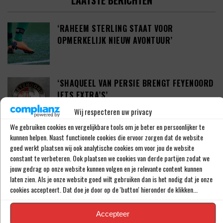
LAATSTE BERICHTEN
‘RAHEEM STERLING STAAT VOOR
OPMERKELIJK NIEUW AVONTUUR’
‘SHAQUEEL VAN PERSIE BRENGT FEYENOORD
IETS EXTRA’S’
Wij respecteren uw privacy
We gebruiken cookies en vergelijkbare tools om je beter en persoonlijker te
DEFINITIEF: IN-BEOM HWANG ZET LOOPBAAN
kunnen helpen. Naast functionele cookies die ervoor zorgen dat de website
goed werkt plaatsen wij ook analytische cookies om voor jou de website
VOORT BIJ FC PORTO
constant te verbeteren. Ook plaatsen we cookies van derde partijen zodat we
jouw gedrag op onze website kunnen volgen en je relevante content kunnen
laten zien. Als je onze website goed wilt gebruiken dan is het nodig dat je onze
cookies accepteert. Dat doe je door op de 'button' hieronder de klikken...
‘CRYSENSIO SUMMERVILLE DICHT BIJ
AKKOORD MET AS ROMA’
Accepteer