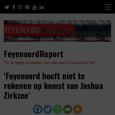
Skip
to
content
FeyenoordReport
"Er is geen trouwere fan dan een Feyenoord fan"
‘Feyenoord hoeft niet te
rekenen op komst van Joshua
Zirkzee’